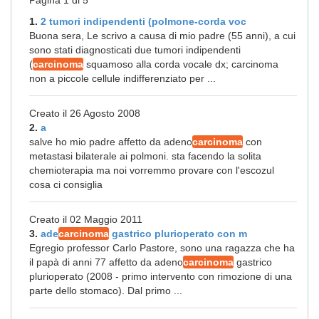
Pagina 1 di 5
1.
2 tumori indipendenti (polmone-corda voc
Buona sera, Le scrivo a causa di mio padre (55 anni), a cui
sono stati diagnosticati due tumori indipendenti
(
carcinoma
squamoso alla corda vocale dx; carcinoma
non a piccole cellule indifferenziato per ...
Creato il 26 Agosto 2008
2.
a
salve ho mio padre affetto da adeno
carcinoma
con
metastasi bilaterale ai polmoni. sta facendo la solita
chemioterapia ma noi vorremmo provare con l'escozul
cosa ci consiglia
Creato il 02 Maggio 2011
3.
ade
carcinoma
gastrico plurioperato con m
Egregio professor Carlo Pastore, sono una ragazza che ha
il papà di anni 77 affetto da adeno
carcinoma
gastrico
plurioperato (2008 - primo intervento con rimozione di una
parte dello stomaco). Dal primo ...