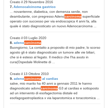
Creato il 29 Novembre 2016
7.
Adenocalcinoma gastrico
... novantenne, diabetica, con demenza senile, non
deambulante, con pregresso Adeno
carcinoma
superficiale
operato con successo per via endoscopica 4 anni fa, alla
quale è stato diagnosticato un nuovo Adenocarcinoma ...
Creato il 03 Luglio 2020
8.
adeno
carcinoma
Buongiorno, La contatto a proposito di mio padre; lo scorso
agosto gli è stato diagnosticato un tumore alle vie biliari,
che si è esteso al fegato. Il medico che l'ha avuto in
cura(Ospedale Molinette di ...
Creato il 13 Ottobre 2010
9.
adeno
carcinoma
al cardias
salve, mio marito ha 40 anni a gennaio 2011 le hanno
diagnosticato adono
carcinoma
G3 al cardias e sottoposto
ad un intervento di esofagectomia distale ed
esofagogastroplastica x via laparotomica e toracotomica ...