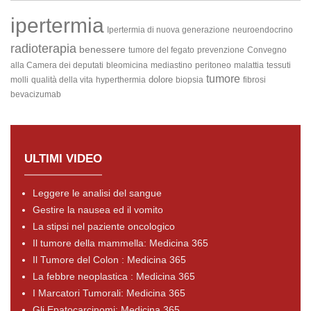
ipertermia
Ipertermia di nuova generazione
neuroendocrino
radioterapia
benessere
tumore del fegato
prevenzione
Convegno
alla Camera dei deputati
bleomicina
mediastino
peritoneo
malattia
tessuti
tumore
dolore
molli
qualità della vita
hyperthermia
biopsia
fibrosi
bevacizumab
ULTIMI VIDEO
Leggere le analisi del sangue
Gestire la nausea ed il vomito
La stipsi nel paziente oncologico
Il tumore della mammella: Medicina 365
Il Tumore del Colon : Medicina 365
La febbre neoplastica : Medicina 365
I Marcatori Tumorali: Medicina 365
Gli Epatocarcinomi: Medicina 365