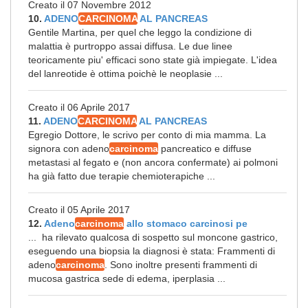
Creato il 07 Novembre 2012
10.
ADENO
CARCINOMA
AL PANCREAS
Gentile Martina, per quel che leggo la condizione di
malattia è purtroppo assai diffusa. Le due linee
teoricamente piu' efficaci sono state già impiegate. L'idea
del lanreotide è ottima poichè le neoplasie ...
Creato il 06 Aprile 2017
11.
ADENO
CARCINOMA
AL PANCREAS
Egregio Dottore, le scrivo per conto di mia mamma. La
signora con adeno
carcinoma
pancreatico e diffuse
metastasi al fegato e (non ancora confermate) ai polmoni
ha già fatto due terapie chemioterapiche ...
Creato il 05 Aprile 2017
12.
Adeno
carcinoma
allo stomaco carcinosi pe
... ha rilevato qualcosa di sospetto sul moncone gastrico,
eseguendo una biopsia la diagnosi è stata: Frammenti di
adeno
carcinoma
. Sono inoltre presenti frammenti di
mucosa gastrica sede di edema, iperplasia ...