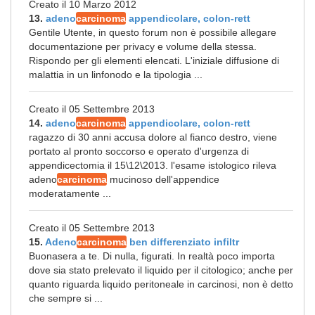
Creato il 10 Marzo 2012
13.
adeno
carcinoma
appendicolare, colon-rett
Gentile Utente, in questo forum non è possibile allegare
documentazione per privacy e volume della stessa.
Rispondo per gli elementi elencati. L'iniziale diffusione di
malattia in un linfonodo e la tipologia ...
Creato il 05 Settembre 2013
14.
adeno
carcinoma
appendicolare, colon-rett
ragazzo di 30 anni accusa dolore al fianco destro, viene
portato al pronto soccorso e operato d'urgenza di
appendicectomia il 15\12\2013. l'esame istologico rileva
adeno
carcinoma
mucinoso dell'appendice
moderatamente ...
Creato il 05 Settembre 2013
15.
Adeno
carcinoma
ben differenziato infiltr
Buonasera a te. Di nulla, figurati. In realtà poco importa
dove sia stato prelevato il liquido per il citologico; anche per
quanto riguarda liquido peritoneale in carcinosi, non è detto
che sempre si ...