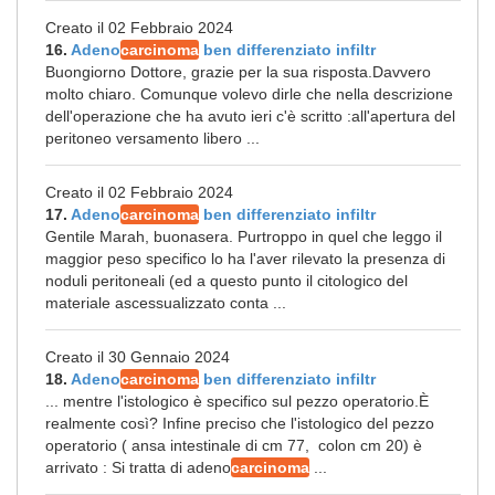
Creato il 02 Febbraio 2024
16.
Adeno
carcinoma
ben differenziato infiltr
Buongiorno Dottore, grazie per la sua risposta.Davvero
molto chiaro. Comunque volevo dirle che nella descrizione
dell'operazione che ha avuto ieri c'è scritto :all'apertura del
peritoneo versamento libero ...
Creato il 02 Febbraio 2024
17.
Adeno
carcinoma
ben differenziato infiltr
Gentile Marah, buonasera. Purtroppo in quel che leggo il
maggior peso specifico lo ha l'aver rilevato la presenza di
noduli peritoneali (ed a questo punto il citologico del
materiale ascessualizzato conta ...
Creato il 30 Gennaio 2024
18.
Adeno
carcinoma
ben differenziato infiltr
... mentre l'istologico è specifico sul pezzo operatorio.È
realmente così? Infine preciso che l'istologico del pezzo
operatorio ( ansa intestinale di cm 77, colon cm 20) è
arrivato : Si tratta di adeno
carcinoma
...