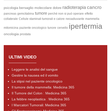
cancro
radioterapia
bersaglio molecolare
psicologia
dolore
tumore
pancreas
gemcitabina
perché non si può operare
effetto
collaterale
Cellule staminali tumorali e calore
neoadiuvante
mammella
ipertermia
mitomicina
paziente oncologico
tunore
cervello
oncologia
prostata
ULTIMI VIDEO
Leggere le analisi del sangue
Gestire la nausea ed il vomito
La stipsi nel paziente oncologico
Il tumore della mammella: Medicina 365
Il Tumore del Colon : Medicina 365
La febbre neoplastica : Medicina 365
I Marcatori Tumorali: Medicina 365