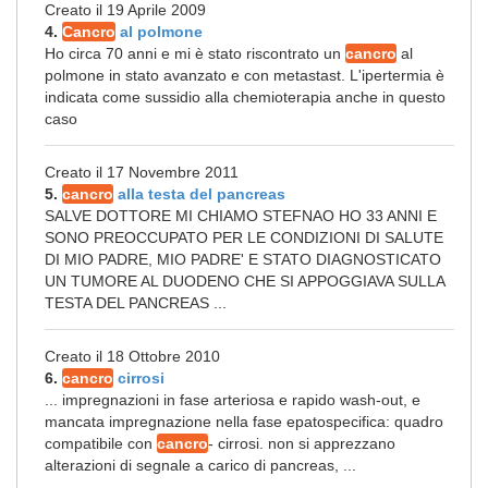
Creato il 19 Aprile 2009
4.
Cancro
al polmone
Ho circa 70 anni e mi è stato riscontrato un
cancro
al
polmone in stato avanzato e con metastast. L'ipertermia è
indicata come sussidio alla chemioterapia anche in questo
caso
Creato il 17 Novembre 2011
5.
cancro
alla testa del pancreas
SALVE DOTTORE MI CHIAMO STEFNAO HO 33 ANNI E
SONO PREOCCUPATO PER LE CONDIZIONI DI SALUTE
DI MIO PADRE, MIO PADRE' E STATO DIAGNOSTICATO
UN TUMORE AL DUODENO CHE SI APPOGGIAVA SULLA
TESTA DEL PANCREAS ...
Creato il 18 Ottobre 2010
6.
cancro
cirrosi
... impregnazioni in fase arteriosa e rapido wash-out, e
mancata impregnazione nella fase epatospecifica: quadro
compatibile con
cancro
- cirrosi. non si apprezzano
alterazioni di segnale a carico di pancreas, ...