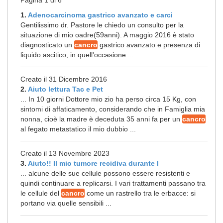
Pagina 1 di 6
1.
Adenocarcinoma gastrico avanzato e carci
Gentilissimo dr. Pastore le chiedo un consulto per la
situazione di mio oadre(59anni). A maggio 2016 è stato
diagnosticato un
cancro
gastrico avanzato e presenza di
liquido ascitico, in quell'occasione ...
Creato il 31 Dicembre 2016
2.
Aiuto lettura Tac e Pet
... In 10 giorni Dottore mio zio ha perso circa 15 Kg, con
sintomi di affaticamento, considerando che in Famiglia mia
nonna, cioè la madre è deceduta 35 anni fa per un
cancro
al fegato metastatico il mio dubbio ...
Creato il 13 Novembre 2023
3.
Aiuto!! Il mio tumore recidiva durante l
... alcune delle sue cellule possono essere resistenti e
quindi continuare a replicarsi. I vari trattamenti passano tra
le cellule del
cancro
come un rastrello tra le erbacce: si
portano via quelle sensibili ...