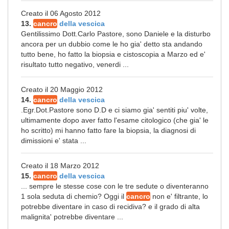
Creato il 06 Agosto 2012
13.
cancro
della vescica
Gentilissimo Dott.Carlo Pastore, sono Daniele e la disturbo
ancora per un dubbio come le ho gia' detto sta andando
tutto bene, ho fatto la biopsia e cistoscopia a Marzo ed e'
risultato tutto negativo, venerdi ...
Creato il 20 Maggio 2012
14.
cancro
della vescica
.Egr.Dot.Pastore sono D.D e ci siamo gia' sentiti piu' volte,
ultimamente dopo aver fatto l'esame citologico (che gia' le
ho scritto) mi hanno fatto fare la biopsia, la diagnosi di
dimissioni e' stata ...
Creato il 18 Marzo 2012
15.
cancro
della vescica
... sempre le stesse cose con le tre sedute o diventeranno
1 sola seduta di chemio? Oggi il
cancro
non e' filtrante, lo
potrebbe diventare in caso di recidiva? e il grado di alta
malignita' potrebbe diventare ...