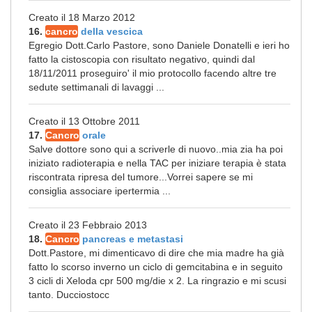
Creato il 18 Marzo 2012
16.
cancro
della vescica
Egregio Dott.Carlo Pastore, sono Daniele Donatelli e ieri ho
fatto la cistoscopia con risultato negativo, quindi dal
18/11/2011 proseguiro' il mio protocollo facendo altre tre
sedute settimanali di lavaggi ...
Creato il 13 Ottobre 2011
17.
Cancro
orale
Salve dottore sono qui a scriverle di nuovo..mia zia ha poi
iniziato radioterapia e nella TAC per iniziare terapia è stata
riscontrata ripresa del tumore...Vorrei sapere se mi
consiglia associare ipertermia ...
Creato il 23 Febbraio 2013
18.
Cancro
pancreas e metastasi
Dott.Pastore, mi dimenticavo di dire che mia madre ha già
fatto lo scorso inverno un ciclo di gemcitabina e in seguito
3 cicli di Xeloda cpr 500 mg/die x 2. La ringrazio e mi scusi
tanto. Ducciostocc