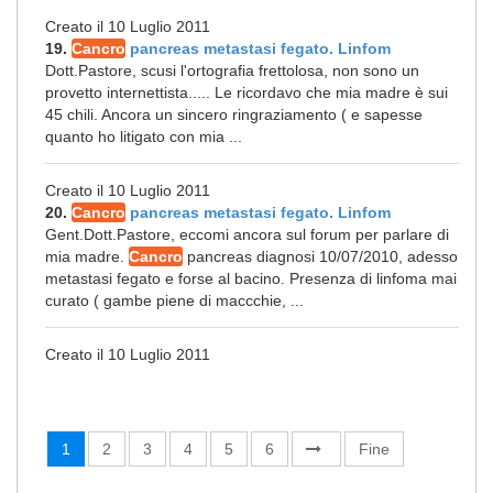
Creato il 10 Luglio 2011
19.
Cancro
pancreas metastasi fegato. Linfom
Dott.Pastore, scusi l'ortografia frettolosa, non sono un
provetto internettista..... Le ricordavo che mia madre è sui
45 chili. Ancora un sincero ringraziamento ( e sapesse
quanto ho litigato con mia ...
Creato il 10 Luglio 2011
20.
Cancro
pancreas metastasi fegato. Linfom
Gent.Dott.Pastore, eccomi ancora sul forum per parlare di
mia madre.
Cancro
pancreas diagnosi 10/07/2010, adesso
metastasi fegato e forse al bacino. Presenza di linfoma mai
curato ( gambe piene di maccchie, ...
Creato il 10 Luglio 2011
1
2
3
4
5
6
Fine