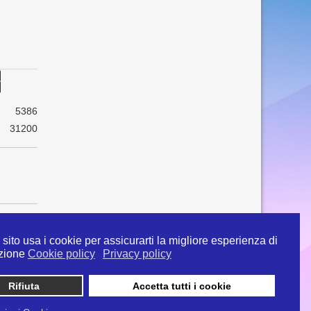
5386
31200
sito usa i cookie per assicurarti la migliore esperienza di
zione
Cookie policy
Privacy policy
Rifiuta
Accetta tutti i cookie
 info@ipertermiaitalia.it tel. 331/9584817 . Il
ito è diramato nel rispetto delle Linee Guida contenute