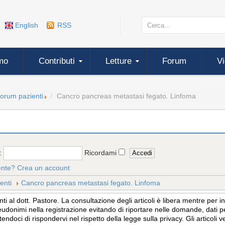
English
RSS
mo
Contributi
Letture
Forum
V
forum pazienti
Cancro pancreas metastasi fegato. Linfoma
:
Ricordami
ente?
Crea un account
enti
Cancro pancreas metastasi fegato. Linfoma
 al dott. Pastore. La consultazione degli articoli è libera mentre per 
eudonimi nella registrazione evitando di riportare nelle domande, dati per
tendoci di rispondervi nel rispetto della legge sulla privacy. Gli articol