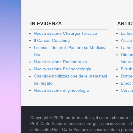
IN EVIDENZA
ARTICO
Nuova sezione Chirurgia Toracica
La feb
Il Cancer Coaching
Ascite
I consulti del prof. Pastore su Medicina
La nec
Live
I linf
Nuova sezione Radioterapia
lateroc
Nuova sezione Psicooncologia
Biliru
Chemioembolizzazione delle metastasi
Dottor
del fegato
Emocr
Nuova sezione di ginecologia
Carcin
Copyright © 2026 Ipertermia Italia, il calore che cura il can
Prof. Carlo Pastore medico chirurgo , specializzato in 
sottoscritto Dott. Carlo Pastore, dichiara sotto la pro