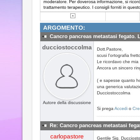
moderatore. Per doverosa informazione, si ricorda
trattamento terapeutico. I consigli forniti in q
ARGOMENTO:
Cancro pancreas metastasi fegato. 
ducciostoccolma
Dott.Pastore,
scusi l'ortografia fret
Le ricordavo che mia 
Ancora un sincero ri
( e sapesse quanto ho 
una generica valutazi
Ducciostoccolma
Autore della discussione
Si prega
Accedi
o
Cre
Re: Cancro pancreas metastasi fega
carlopastore
Gentile Sig. Ducciost