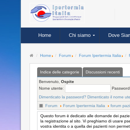
Home
Chi siamo
Dove Sia
Home
Forum
Forum Ipertermia Italia
Indice delle categorie
Discussioni recenti
Benvenuto,
Ospite
Nome utente:
Password
Dimenticato la password?
Dimenticato il nome ut
Forum
Forum Ipertermia Italia
forum pazi
Questo forum è dedicato alle domande dei pazienti
la registrazione al sito. Vi preghiamo di usare ps
vostra identita o a quella dei pazienti non permet