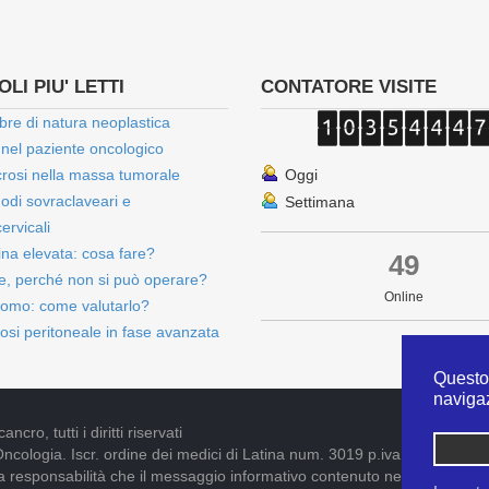
LI PIU' LETTI
CONTATORE VISITE
bre di natura neoplastica
 nel paziente oncologico
rosi nella massa tumorale
Oggi
onodi sovraclaveari e
Settimana
ervicali
bina elevata: cosa fare?
49
e, perché non si può operare?
Online
omo: come valutarlo?
osi peritoneale in fase avanzata
Questo 
naviga
cro, tutti i diritti riservati
Oncologia. Iscr. ordine dei medici di Latina num. 3019 p.iva 09052841005
pria responsabilità che il messaggio informativo contenuto nel presente S