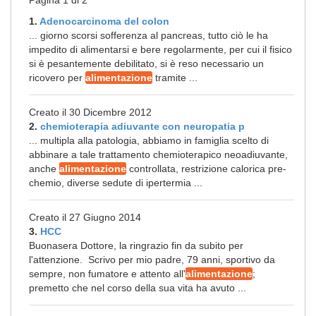
Pagina 1 di 2
1.
Adenocarcinoma del colon
... giorno scorsi sofferenza al pancreas, tutto ciò le ha
impedito di alimentarsi e bere regolarmente, per cui il fisico
si è pesantemente debilitato, si è reso necessario un
ricovero per
alimentazione
tramite ...
Creato il 30 Dicembre 2012
2.
chemioterapia adiuvante con neuropatia p
... multipla alla patologia, abbiamo in famiglia scelto di
abbinare a tale trattamento chemioterapico neoadiuvante,
anche
alimentazione
controllata, restrizione calorica pre-
chemio, diverse sedute di ipertermia ...
Creato il 27 Giugno 2014
3.
HCC
Buonasera Dottore, la ringrazio fin da subito per
l'attenzione. Scrivo per mio padre, 79 anni, sportivo da
sempre, non fumatore e attento all'
alimentazione
;
premetto che nel corso della sua vita ha avuto ...