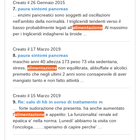
Creato il 26 Gennaio 2015
7.
paura sintomi pancreas
... enzimi pancreatici sono soggetti ad oscillazioni
nell'ambito della normalità. I trigliceridi tendenti verso il
basso probabilmente legati all'
alimentazione
. Al massimo
per i trigliceridi indagherei la tiroide ...
Creato il 17 Marzo 2019
8.
paura sintomi pancreas
maschio anni 40 altezza 173 peso 73 vita sedentaria,
stress,
alimentazione
non equilibrata, abbuffate e alcolici.
premetto che negli ultimi 2 anni sono consapevole di aver
mangiato tanto e non fatto attività ...
Creato il 15 Marzo 2019
9.
Re: calo di hb in corso di trattamento m
... forte sudorazione che presenta. ha anche aumentato
l'
alimentazione
e appetito: La funzionalita' renale ed
epatica e' nella norma. Lunedi' abbiamo la visita con
l'oncologa.........speriamo di capire perche' ...