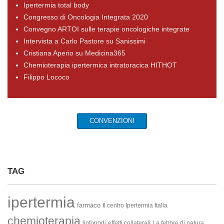
Ipertermia total body
Congresso di Oncologia Integrata 2020
Convegno ARTOI sulle terapie oncologiche integrate
Intervista a Carlo Pastore su Sanissimi
Cristiana Aperio su Medicina365
Chemioterapia ipertermica intratoracica HITHOT
Filippo Lococo
CONVENZIONI
TAG
ipertermia
farmaco
Il centro Ipertermia Italia
chemioterapia
linfonodi
effetti collaterali
La febbre di natura