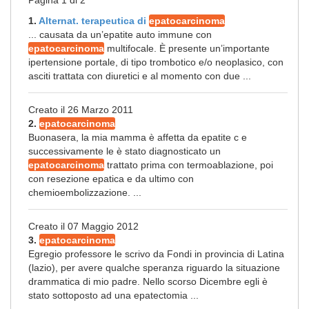
Pagina 1 di 2
1.
Alternat. terapeutica di
epatocarcinoma
... causata da un’epatite auto immune con
epatocarcinoma
multifocale. È presente un’importante
ipertensione portale, di tipo trombotico e/o neoplasico, con
asciti trattata con diuretici e al momento con due ...
Creato il 26 Marzo 2011
2.
epatocarcinoma
Buonasera, la mia mamma è affetta da epatite c e
successivamente le è stato diagnosticato un
epatocarcinoma
trattato prima con termoablazione, poi
con resezione epatica e da ultimo con
chemioembolizzazione. ...
Creato il 07 Maggio 2012
3.
epatocarcinoma
Egregio professore le scrivo da Fondi in provincia di Latina
(lazio), per avere qualche speranza riguardo la situazione
drammatica di mio padre. Nello scorso Dicembre egli è
stato sottoposto ad una epatectomia ...