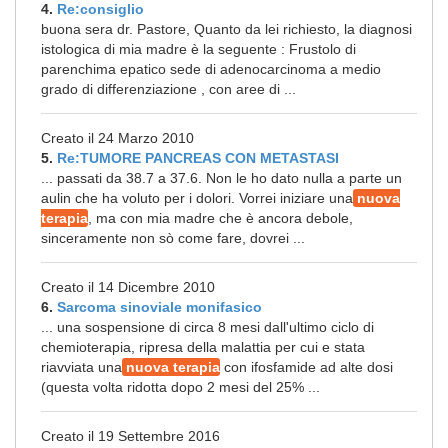
4.
Re:consiglio
buona sera dr. Pastore, Quanto da lei richiesto, la diagnosi
istologica di mia madre è la seguente : Frustolo di
parenchima epatico sede di adenocarcinoma a medio
grado di differenziazione , con aree di ...
Creato il 24 Marzo 2010
5.
Re:TUMORE PANCREAS CON METASTASI
... passati da 38.7 a 37.6. Non le ho dato nulla a parte un
aulin che ha voluto per i dolori. Vorrei iniziare una
nuova
terapia
, ma con mia madre che è ancora debole,
sinceramente non sò come fare, dovrei ...
Creato il 14 Dicembre 2010
6.
Sarcoma sinoviale monifasico
... una sospensione di circa 8 mesi dall'ultimo ciclo di
chemioterapia, ripresa della malattia per cui e stata
riavviata una
nuova terapia
con ifosfamide ad alte dosi
(questa volta ridotta dopo 2 mesi del 25% ...
Creato il 19 Settembre 2016