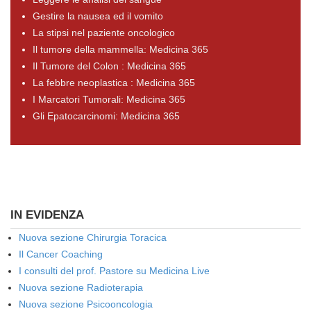
Gestire la nausea ed il vomito
La stipsi nel paziente oncologico
Il tumore della mammella: Medicina 365
Il Tumore del Colon : Medicina 365
La febbre neoplastica : Medicina 365
I Marcatori Tumorali: Medicina 365
Gli Epatocarcinomi: Medicina 365
IN EVIDENZA
Nuova sezione Chirurgia Toracica
Il Cancer Coaching
I consulti del prof. Pastore su Medicina Live
Nuova sezione Radioterapia
Nuova sezione Psicooncologia