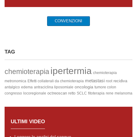
CONVENZIONI
TAG
ipertermia
chemioterapia
chemioterapia
metastasi
recidiva
metronomica
Effetti collaterali da chemioterapia
root
oncologia
antalgico
edema
antraciclina liposomiale
tumore colon
octreoscan
congresso
locoregionale
retto
SCLC
fitoterapia
rene
melanoma
ULTIMI VIDEO
Leggere le analisi del sangue