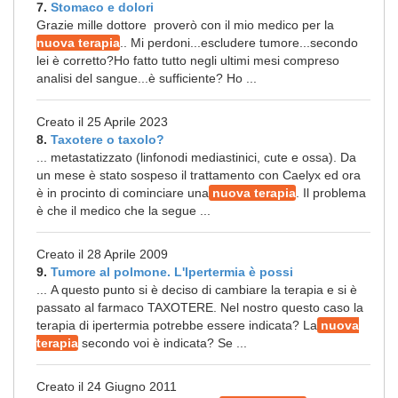
7.
Stomaco e dolori
Grazie mille dottore proverò con il mio medico per la
nuova terapia
.. Mi perdoni...escludere tumore...secondo
lei è corretto?Ho fatto tutto negli ultimi mesi compreso
analisi del sangue...è sufficiente? Ho ...
Creato il 25 Aprile 2023
8.
Taxotere o taxolo?
... metastatizzato (linfonodi mediastinici, cute e ossa). Da
un mese è stato sospeso il trattamento con Caelyx ed ora
è in procinto di cominciare una
nuova terapia
. Il problema
è che il medico che la segue ...
Creato il 28 Aprile 2009
9.
Tumore al polmone. L'Ipertermia è possi
... A questo punto si è deciso di cambiare la terapia e si è
passato al farmaco TAXOTERE. Nel nostro questo caso la
terapia di ipertermia potrebbe essere indicata? La
nuova
terapia
secondo voi è indicata? Se ...
Creato il 24 Giugno 2011