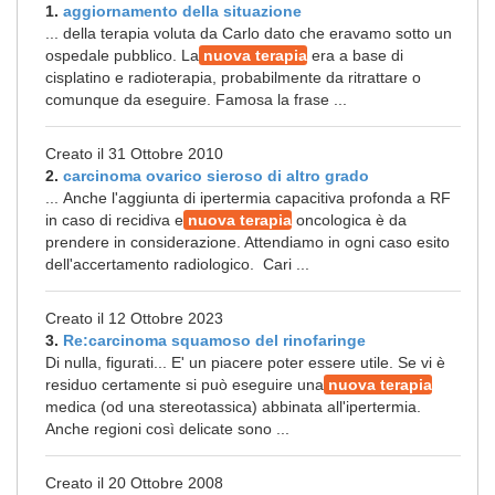
1.
aggiornamento della situazione
... della terapia voluta da Carlo dato che eravamo sotto un
ospedale pubblico. La
nuova terapia
era a base di
cisplatino e radioterapia, probabilmente da ritrattare o
comunque da eseguire. Famosa la frase ...
Creato il 31 Ottobre 2010
2.
carcinoma ovarico sieroso di altro grado
... Anche l'aggiunta di ipertermia capacitiva profonda a RF
in caso di recidiva e
nuova terapia
oncologica è da
prendere in considerazione. Attendiamo in ogni caso esito
dell'accertamento radiologico. Cari ...
Creato il 12 Ottobre 2023
3.
Re:carcinoma squamoso del rinofaringe
Di nulla, figurati... E' un piacere poter essere utile. Se vi è
residuo certamente si può eseguire una
nuova terapia
medica (od una stereotassica) abbinata all'ipertermia.
Anche regioni così delicate sono ...
Creato il 20 Ottobre 2008