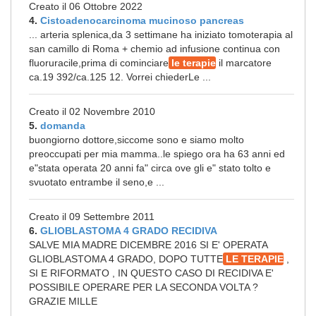
Creato il 06 Ottobre 2022
4.
Cistoadenocarcinoma mucinoso pancreas
... arteria splenica,da 3 settimane ha iniziato tomoterapia al
san camillo di Roma + chemio ad infusione continua con
fluoruracile,prima di cominciare
le terapie
il marcatore
ca.19 392/ca.125 12. Vorrei chiederLe ...
Creato il 02 Novembre 2010
5.
domanda
buongiorno dottore,siccome sono e siamo molto
preoccupati per mia mamma..le spiego ora ha 63 anni ed
e"stata operata 20 anni fa" circa ove gli e" stato tolto e
svuotato entrambe il seno,e ...
Creato il 09 Settembre 2011
6.
GLIOBLASTOMA 4 GRADO RECIDIVA
SALVE MIA MADRE DICEMBRE 2016 SI E' OPERATA
GLIOBLASTOMA 4 GRADO, DOPO TUTTE
LE TERAPIE
,
SI E RIFORMATO , IN QUESTO CASO DI RECIDIVA E'
POSSIBILE OPERARE PER LA SECONDA VOLTA ?
GRAZIE MILLE