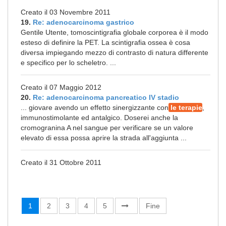
Creato il 03 Novembre 2011
19.
Re: adenocarcinoma gastrico
Gentile Utente, tomoscintigrafia globale corporea è il modo
esteso di definire la PET. La scintigrafia ossea è cosa
diversa impiegando mezzo di contrasto di natura differente
e specifico per lo scheletro. ...
Creato il 07 Maggio 2012
20.
Re: adenocarcinoma pancreatico IV stadio
... giovare avendo un effetto sinergizzante con
le terapie
,
immunostimolante ed antalgico. Doserei anche la
cromogranina A nel sangue per verificare se un valore
elevato di essa possa aprire la strada all'aggiunta ...
Creato il 31 Ottobre 2011
1
2
3
4
5
Fine