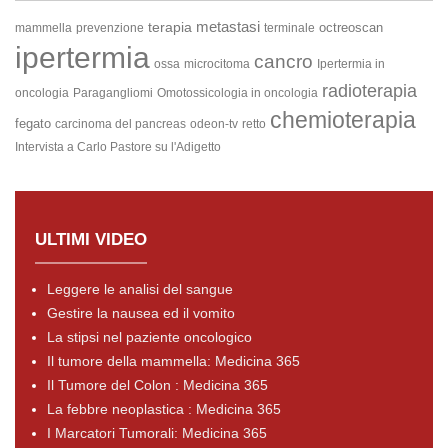
metastasi
terapia
octreoscan
mammella
prevenzione
terminale
ipertermia
cancro
ossa
microcitoma
Ipertermia in
radioterapia
oncologia
Paragangliomi
Omotossicologia in oncologia
chemioterapia
fegato
carcinoma del pancreas
odeon-tv
retto
Intervista a Carlo Pastore su l'Adigetto
ULTIMI VIDEO
Leggere le analisi del sangue
Gestire la nausea ed il vomito
La stipsi nel paziente oncologico
Il tumore della mammella: Medicina 365
Il Tumore del Colon : Medicina 365
La febbre neoplastica : Medicina 365
I Marcatori Tumorali: Medicina 365