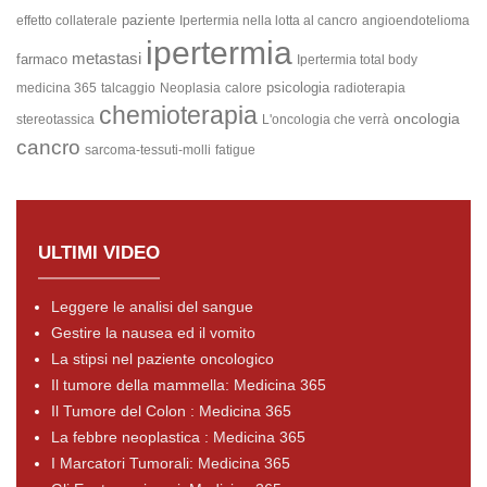
paziente
effetto collaterale
Ipertermia nella lotta al cancro
angioendotelioma
ipertermia
metastasi
farmaco
Ipertermia total body
psicologia
medicina 365
talcaggio
Neoplasia
calore
radioterapia
chemioterapia
oncologia
stereotassica
L'oncologia che verrà
cancro
sarcoma-tessuti-molli
fatigue
ULTIMI VIDEO
Leggere le analisi del sangue
Gestire la nausea ed il vomito
La stipsi nel paziente oncologico
Il tumore della mammella: Medicina 365
Il Tumore del Colon : Medicina 365
La febbre neoplastica : Medicina 365
I Marcatori Tumorali: Medicina 365