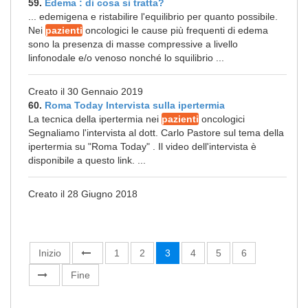
59.
Edema : di cosa si tratta?
... edemigena e ristabilire l'equilibrio per quanto possibile.
Nei
pazienti
oncologici le cause più frequenti di edema
sono la presenza di masse compressive a livello
linfonodale e/o venoso nonché lo squilibrio ...
Creato il 30 Gennaio 2019
60.
Roma Today Intervista sulla ipertermia
La tecnica della ipertermia nei
pazienti
oncologici
Segnaliamo l'intervista al dott. Carlo Pastore sul tema della
ipertermia su "Roma Today" . Il video dell'intervista è
disponibile a questo link. ...
Creato il 28 Giugno 2018
Inizio
1
2
3
4
5
6
Fine