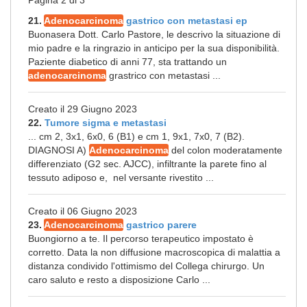
Pagina 2 di 3
21.
Adenocarcinoma
gastrico con metastasi ep
Buonasera Dott. Carlo Pastore, le descrivo la situazione di
mio padre e la ringrazio in anticipo per la sua disponibilità.
Paziente diabetico di anni 77, sta trattando un
adenocarcinoma
grastrico con metastasi ...
Creato il 29 Giugno 2023
22.
Tumore sigma e metastasi
... cm 2, 3x1, 6x0, 6 (B1) e cm 1, 9x1, 7x0, 7 (B2).
DIAGNOSI A)
Adenocarcinoma
del colon moderatamente
differenziato (G2 sec. AJCC), infiltrante la parete fino al
tessuto adiposo e, nel versante rivestito ...
Creato il 06 Giugno 2023
23.
Adenocarcinoma
gastrico parere
Buongiorno a te. Il percorso terapeutico impostato è
corretto. Data la non diffusione macroscopica di malattia a
distanza condivido l'ottimismo del Collega chirurgo. Un
caro saluto e resto a disposizione Carlo ...