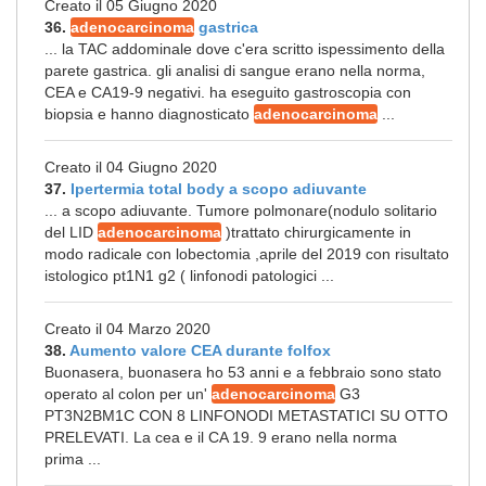
Creato il 05 Giugno 2020
36.
adenocarcinoma
gastrica
... la TAC addominale dove c'era scritto ispessimento della
parete gastrica. gli analisi di sangue erano nella norma,
CEA e CA19-9 negativi. ha eseguito gastroscopia con
biopsia e hanno diagnosticato
adenocarcinoma
...
Creato il 04 Giugno 2020
37.
Ipertermia total body a scopo adiuvante
... a scopo adiuvante. Tumore polmonare(nodulo solitario
del LID
adenocarcinoma
)trattato chirurgicamente in
modo radicale con lobectomia ,aprile del 2019 con risultato
istologico pt1N1 g2 ( linfonodi patologici ...
Creato il 04 Marzo 2020
38.
Aumento valore CEA durante folfox
Buonasera, buonasera ho 53 anni e a febbraio sono stato
operato al colon per un'
adenocarcinoma
G3
PT3N2BM1C CON 8 LINFONODI METASTATICI SU OTTO
PRELEVATI. La cea e il CA 19. 9 erano nella norma
prima ...