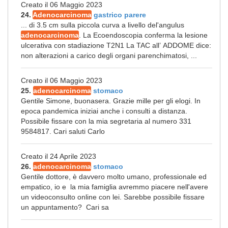
Creato il 06 Maggio 2023
24.
Adenocarcinoma
gastrico parere
... di 3.5 cm sulla piccola curva a livello del'angulus
adenocarcinoma
. La Ecoendoscopia conferma la lesione
ulcerativa con stadiazione T2N1 La TAC all’ ADDOME dice:
non alterazioni a carico degli organi parenchimatosi, ...
Creato il 06 Maggio 2023
25.
adenocarcinoma
stomaco
Gentile Simone, buonasera. Grazie mille per gli elogi. In
epoca pandemica iniziai anche i consulti a distanza.
Possibile fissare con la mia segretaria al numero 331
9584817. Cari saluti Carlo
Creato il 24 Aprile 2023
26.
adenocarcinoma
stomaco
Gentile dottore, è davvero molto umano, professionale ed
empatico, io e la mia famiglia avremmo piacere nell'avere
un videoconsulto online con lei. Sarebbe possibile fissare
un appuntamento? Cari sa