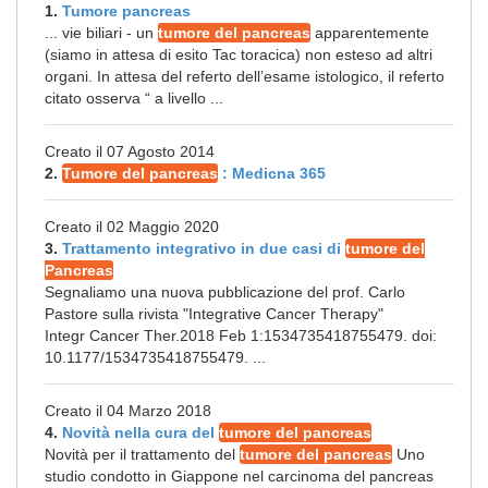
1.
Tumore pancreas
... vie biliari - un
tumore del pancreas
apparentemente
(siamo in attesa di esito Tac toracica) non esteso ad altri
organi. In attesa del referto dell’esame istologico, il referto
citato osserva “ a livello ...
Creato il 07 Agosto 2014
2.
Tumore del pancreas
: Medicna 365
Creato il 02 Maggio 2020
3.
Trattamento integrativo in due casi di
tumore del
Pancreas
Segnaliamo una nuova pubblicazione del prof. Carlo
Pastore sulla rivista "Integrative Cancer Therapy"
Integr Cancer Ther.2018 Feb 1:1534735418755479. doi:
10.1177/1534735418755479. ...
Creato il 04 Marzo 2018
4.
Novità nella cura del
tumore del pancreas
Novità per il trattamento del
tumore del pancreas
Uno
studio condotto in Giappone nel carcinoma del pancreas