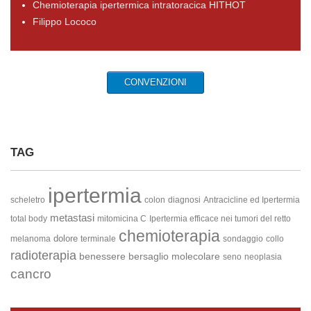
Chemioterapia ipertermica intratoracica HITHOT
Filippo Lococo
CONVENZIONI
TAG
ipertermia
scheletro
colon
diagnosi
Antracicline ed Ipertermia
metastasi
total body
mitomicina C
Ipertermia efficace nei tumori del retto
chemioterapia
dolore
melanoma
terminale
sondaggio
collo
radioterapia
benessere
bersaglio molecolare
seno
neoplasia
cancro