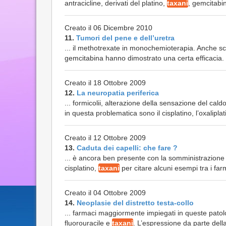
antracicline, derivati del platino,
taxani
, gemcitabin
Creato il 06 Dicembre 2010
11.
Tumori del pene e dell’uretra
... il methotrexate in monochemioterapia. Anche sch
gemcitabina hanno dimostrato una certa efficacia. L
Creato il 18 Ottobre 2009
12.
La neuropatia periferica
... formicolii, alterazione della sensazione del ca
in questa problematica sono il cisplatino, l’oxaliplat
Creato il 12 Ottobre 2009
13.
Caduta dei capelli: che fare ?
... è ancora ben presente con la somministrazione di
cisplatino,
taxani
per citare alcuni esempi tra i fa
Creato il 04 Ottobre 2009
14.
Neoplasie del distretto testa-collo
... farmaci maggiormente impiegati in queste patolo
fluorouracile e
taxani
. L’espressione da parte dell