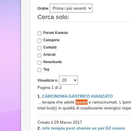
Ordine
Cerca solo:
Forum Kunena
Categorie
Contatti
Articoli
Newsfeeds
Tag
Visualizza n.
Pagina 1 di 2
1.
CARCINOMA GASTRICO AVANZATO
... terapia che adotti
taxani
e ramucirumab. L'ipert
total body) in qualità di coadiuvante sinergico rispe
Creato il 29 Marzo 2017
2.
info terapia post chemio ec per G2 ormon