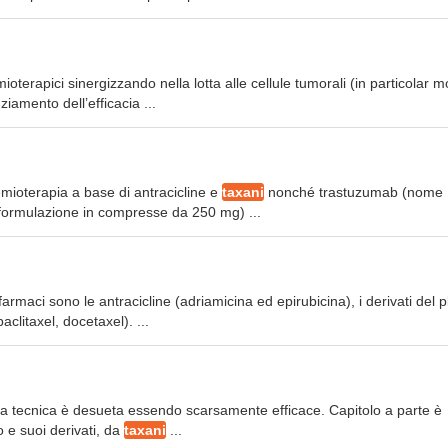
ioterapici sinergizzando nella lotta alle cellule tumorali (in particolar 
ziamento dell’efficacia ...
emioterapia a base di antracicline e
taxani
nonché trastuzumab (nome
formulazione in compresse da 250 mg) ...
armaci sono le antracicline (adriamicina ed epirubicina), i derivati del p
aclitaxel, docetaxel). ...
i la tecnica è desueta essendo scarsamente efficace. Capitolo a parte è
o e suoi derivati, da
taxani
...