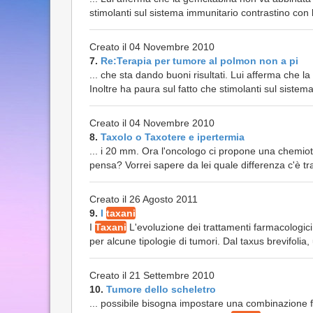
stimolanti sul sistema immunitario contrastino con l'
Creato il 04 Novembre 2010
7.
Re:Terapia per tumore al polmon non a pi
... che sta dando buoni risultati. Lui afferma che 
Inoltre ha paura sul fatto che stimolanti sul sistema
Creato il 04 Novembre 2010
8.
Taxolo o Taxotere e ipertermia
... i 20 mm. Ora l'oncologo ci propone una chemio
pensa? Vorrei sapere da lei quale differenza c'è tr
Creato il 26 Agosto 2011
9.
I
taxani
I
Taxani
L'evoluzione dei trattamenti farmacologici n
per alcune tipologie di tumori. Dal taxus brevifolia, 
Creato il 21 Settembre 2010
10.
Tumore dello scheletro
... possibile bisogna impostare una combinazione