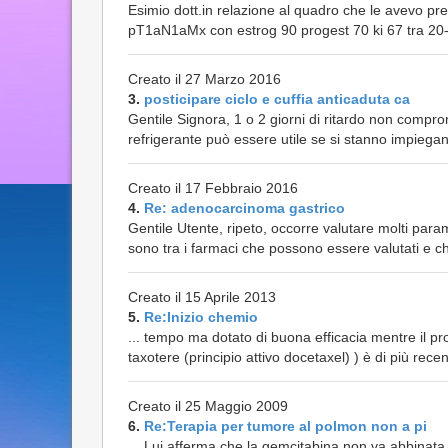
Esimio dott.in relazione al quadro che le avevo pr
pT1aN1aMx con estrog 90 progest 70 ki 67 tra 20-30
Creato il 27 Marzo 2016
3.
posticipare ciclo e cuffia anticaduta ca
Gentile Signora, 1 o 2 giorni di ritardo non comprom
refrigerante può essere utile se si stanno impiega
Creato il 17 Febbraio 2016
4.
Re: adenocarcinoma gastrico
Gentile Utente, ripeto, occorre valutare molti par
sono tra i farmaci che possono essere valutati e ch
Creato il 15 Aprile 2013
5.
Re:Inizio chemio
... tempo ma dotato di buona efficacia mentre il pr
taxotere (principio attivo docetaxel) ) è di più rece
Creato il 25 Maggio 2009
6.
Re:Terapia per tumore al polmon non a pi
... Lui afferma che la gemcitabina non va abbinata