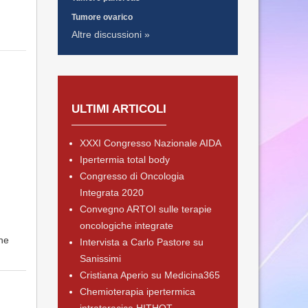
Tumore ovarico
Altre discussioni »
ULTIMI ARTICOLI
XXXI Congresso Nazionale AIDA
Ipertermia total body
Congresso di Oncologia
Integrata 2020
Convegno ARTOI sulle terapie
oncologiche integrate
che
Intervista a Carlo Pastore su
Sanissimi
Cristiana Aperio su Medicina365
Chemioterapia ipertermica