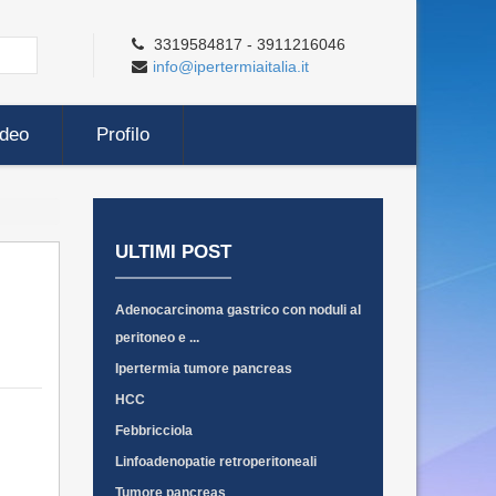
3319584817 - 3911216046
info@ipertermiaitalia.it
ideo
Profilo
ULTIMI POST
Adenocarcinoma gastrico con noduli al
peritoneo e ...
Ipertermia tumore pancreas
HCC
Febbricciola
Linfoadenopatie retroperitoneali
Tumore pancreas