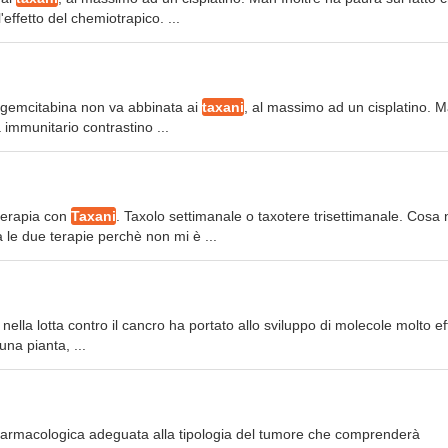
effetto del chemiotrapico. ...
la gemcitabina non va abbinata ai
taxani
, al massimo ad un cisplatino. 
 immunitario contrastino ...
terapia con
Taxani
. Taxolo settimanale o taxotere trisettimanale. Cosa 
a le due terapie perchè non mi è ...
ella lotta contro il cancro ha portato allo sviluppo di molecole molto ef
una pianta, ...
 farmacologica adeguata alla tipologia del tumore che comprenderà