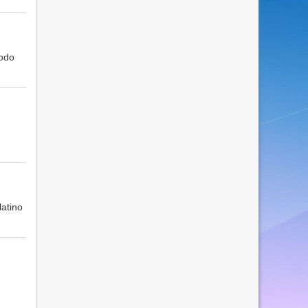
modo
latino