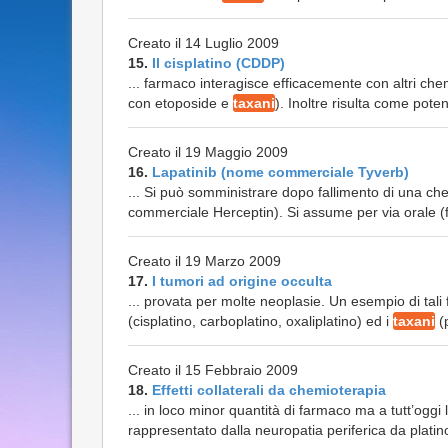
Creato il 14 Luglio 2009
15.
Il cisplatino (CDDP)
... farmaco interagisce efficacemente con altri chem
con etoposide e
taxani
). Inoltre risulta come poten
Creato il 19 Maggio 2009
16.
Lapatinib (nome commerciale Tyverb)
... Si può somministrare dopo fallimento di una ch
commerciale Herceptin). Si assume per via orale (
Creato il 19 Marzo 2009
17.
I tumori ad origine occulta
... provata per molte neoplasie. Un esempio di tali f
(cisplatino, carboplatino, oxaliplatino) ed i
taxani
(p
Creato il 15 Febbraio 2009
18.
Effetti collaterali da chemioterapia
... in loco minor quantità di farmaco ma a tutt’ogg
rappresentato dalla neuropatia periferica da platin