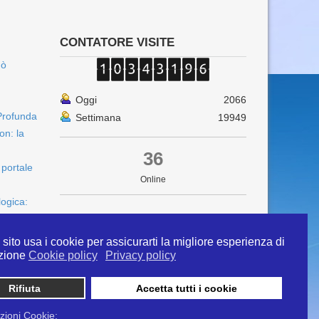
CONTATORE VISITE
uò
Oggi
2066
Profunda
Settimana
19949
on: la
36
 portale
Online
logica:
sito usa i cookie per assicurarti la migliore esperienza di
zione
Cookie policy
Privacy policy
Rifiuta
Accetta tutti i cookie
 info@ipertermiaitalia.it tel. 331/9584817 . Il
ito è diramato nel rispetto delle Linee Guida contenute
zioni Cookie: