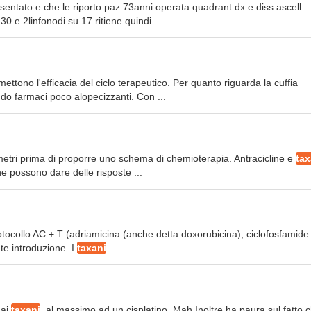
esentato e che le riporto paz.73anni operata quadrant dx e diss ascell
 e 2linfonodi su 17 ritiene quindi ...
ettono l'efficacia del ciclo terapeutico. Per quanto riguarda la cuffia
ndo farmaci poco alopecizzanti. Con ...
ametri prima di proporre uno schema di chemioterapia. Antracicline e
tax
e possono dare delle risposte ...
otocollo AC + T (adriamicina (anche detta doxorubicina), ciclofosfamide
nte introduzione. I
taxani
...
 ai
taxani
, al massimo ad un cisplatino. Mah Inoltre ha paura sul fatto 