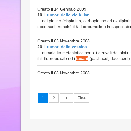
Creato il 14 Gennaio 2009
19.
I tumori delle vie biliari
... del platino (cisplatino, carboplatino ed oxaliplat
docetaxel) nonché il 5-fluorouracile o la capecitabin
Creato il 03 Novembre 2008
20.
I tumori della vescica
... di malattia metastatica sono: i derivati del plati
il 5-fluorouracile ed i
taxani
(paclitaxel, docetaxel). 
Creato il 03 Novembre 2008
1
2
Fine