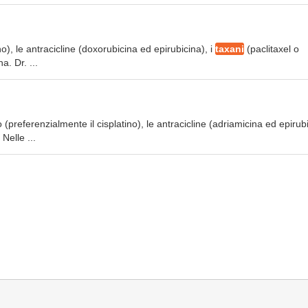
ino), le antracicline (doxorubicina ed epirubicina), i
taxani
(paclitaxel o
a. Dr. ...
no (preferenzialmente il cisplatino), le antracicline (adriamicina ed epirub
Nelle ...