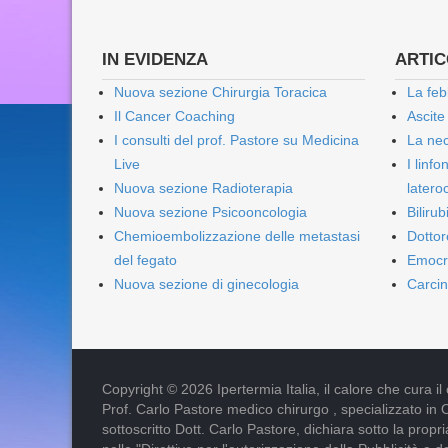
IN EVIDENZA
ARTICO
Nuova sezione Chirurgia Toracica
La feb
Il Cancer Coaching
Ascite
I consulti del prof. Pastore su Medicina
La nec
Live
I linf
Nuova sezione Radioterapia
lateroc
Nuova sezione Psicooncologia
Biliru
Chemioembolizzazione delle metastasi
Dottor
del fegato
Emocr
Nuova sezione di ginecologia
Carcin
Copyright © 2026 Ipertermia Italia, il calore che cura il can
Prof. Carlo Pastore medico chirurgo , specializzato in 
sottoscritto Dott. Carlo Pastore, dichiara sotto la pro