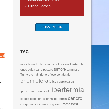
intratoracica HITHOT
Filippo Lococo
CONVENZIONI
TAG
ani
mitomicina
Il microcitoma polmonare
ipertermia
tumore
oncologica carlo pastore
terminale
Tumore e nutrizione
effetto collaterale
chemioterapia
 e
pubblicazioni
ipertermia
Ipertermia
tessuti molli
cancro
cellule
cibo
conoscenza ipertermia
metastasi
corspo
microcitoma
congresso
che