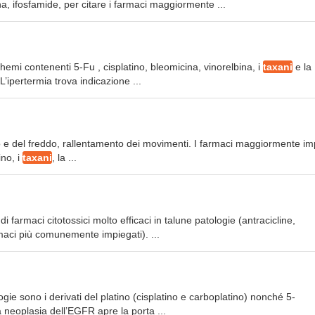
a, ifosfamide, per citare i farmaci maggiormente ...
emi contenenti 5-Fu , cisplatino, bleomicina, vinorelbina, i
taxani
e la
’ipertermia trova indicazione ...
ldo e del freddo, rallentamento dei movimenti. I farmaci maggiormente imp
ino, i
taxani
, la ...
 farmaci citotossici molto efficaci in talune patologie (antracicline,
rmaci più comunemente impiegati). ...
gie sono i derivati del platino (cisplatino e carboplatino) nonché 5-
a neoplasia dell’EGFR apre la porta ...