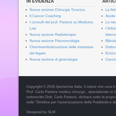
IN EVIDENZA
ARTICO
Nuova sezione Chirurgia Toracica
La feb
Il Cancer Coaching
Ascite
I consulti del prof. Pastore su Medicina
La nec
Live
I linf
Nuova sezione Radioterapia
lateroc
Nuova sezione Psicooncologia
Biliru
Chemioembolizzazione delle metastasi
Dottor
del fegato
Emocr
Nuova sezione di ginecologia
Carcin
Copyright © 2026 Ipertermia Italia, il calore che cura il can
Prof. Carlo Pastore medico chirurgo , specializzato in 
sottoscritto Dott. Carlo Pastore, dichiara sotto la pro
nelle "Direttive per l'autorizzazione della Pubblicità e d
Designed by SLM