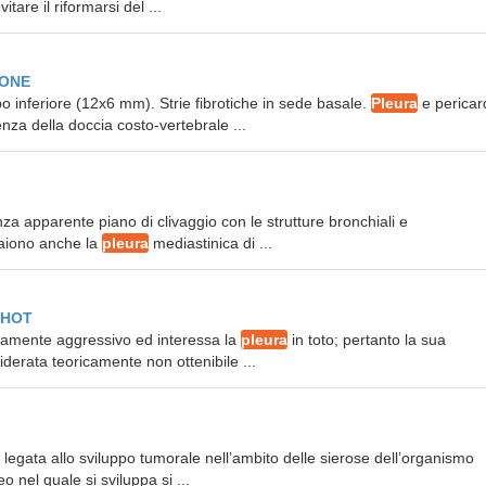
tare il riformarsi del ...
MONE
bo inferiore (12x6 mm). Strie fibrotiche in sede basale.
Pleura
e pericar
a della doccia costo-vertebrale ...
enza apparente piano di clivaggio con le strutture bronchiali e
paiono anche la
pleura
mediastinica di ...
ITHOT
emamente aggressivo ed interessa la
pleura
in toto; pertanto la sua
derata teoricamente non ottenibile ...
egata allo sviluppo tumorale nell’ambito delle sierose dell’organismo
o nel quale si sviluppa si ...