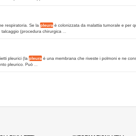
e respiratoria. Se la
pleura
è colonizzata da malattia tumorale e per q
talcaggio (procedura chirurgica ...
etti pleurici (la
pleura
è una membrana che riveste i polmoni e ne con
to pleurico. Può ...