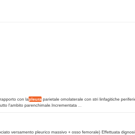
 rapporto con la
pleura
parietale omolaterale con stri linfagitiche perifer
n tutto l'ambito parenchimale.Incrementata ...
ciato versamento pleurico massivo + osso femorale) Effettuata dignosi