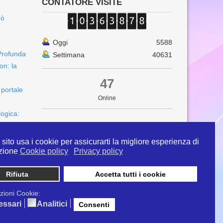
CONTATORE VISITE
uò
Oggi
5588
Profunda
Settimana
40631
on: la
47
 portale
Online
logica:
sito usa i cookie per assicurarti la migliore esperienza di
zione
Cookie policy
Privacy policy
Rifiuta
Accetta tutti i cookie
 info@ipertermiaitalia.it tel. 331/9584817 . Il
ito è diramato nel rispetto delle Linee Guida contenute
zioni Cookie:
tivi clinici" - Delibera n. 129/2007
essari
Analitici
Consenti