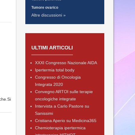
Tumore ovarico
Altre discussioni »
ULTIMI ARTICOLI
XXXI Congresso Nazionale AIDA
Ipertermia total body
Congresso di Oncologia
Integrata 2020
Convegno ARTOI sulle terapie
oncologiche integrate
iche.Si
Intervista a Carlo Pastore su
Sanissimi
Cristiana Aperio su Medicina365
Chemioterapia ipertermica