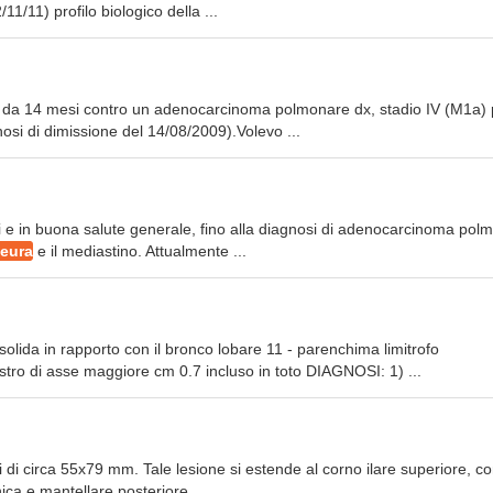
11/11) profilo biologico della ...
tta da 14 mesi contro un adenocarcinoma polmonare dx, stadio IV (M1a) 
osi di dimissione del 14/08/2009).Volevo ...
o
i e in buona salute generale, fino alla diagnosi di adenocarcinoma pol
leura
e il mediastino. Attualmente ...
olida in rapporto con il bronco lobare 11 - parenchima limitrofo
o di asse maggiore cm 0.7 incluso in toto DIAGNOSI: 1) ...
i di circa 55x79 mm. Tale lesione si estende al corno ilare superiore, c
ca e mantellare posteriore, ...