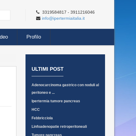
3319584817 - 3911216046
info@ipertermiaitalia.it
ideo
Profilo
ULTIMI POST
Adenocarcinoma gastrico con noduli al
peritoneo e ...
Ipertermia tumore pancreas
HCC
Febbricciola
Linfoadenopatie retroperitoneali
Tumore pancreas