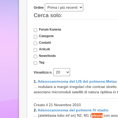
Ordine
Cerca solo:
Forum Kunena
Categorie
Contatti
Articoli
Newsfeeds
Tag
Visualizza n.
1.
Adenocarcinoma del LIS del polmone.Metas
... nodulare a margin irregolari che contrae stretto
associano micronoduli satelliti di natura riptitiva i
Creato il 21 Novembre 2010
2.
Adenocarcinoma del polmone IV stadio
... (atelettasia lobo inf sn) N2, M1 (
pleura
con asso