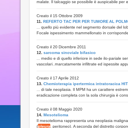
malate. Il talcaggio se possibile è auspicabile per evi
Creato il 15 Ottobre 2009
11.
REFERTO TAC PER PER TUMORE AL POL
... quello più evidente nel segmento dorsale del lo
Focale ispessimento mammellonato in corrispondenz
Creato il 20 Dicembre 2011
12.
sarcoma sinoviale bifasico
... medio e di quello inferiore in sede ilo-pariale s
vascolari..marcatamente infiltrate ed ispessite ap
Creato il 17 Aprile 2012
13.
Chemioterapia ipertermica intratoracica H
... di tale neoplasia. Il MPM ha un carattere estr
eradicazione completa con la sola chirurgia è consi
Creato il 08 Maggio 2020
14.
Mesotelioma
Il mesotelioma rappresenta una neoplasia maligna l
(
pleura
, peritoneo). A seconda del distretto corpore