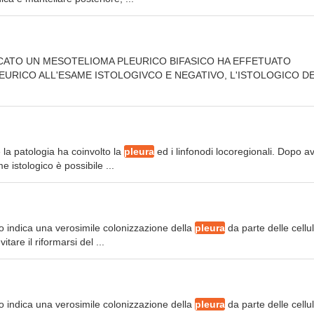
ICATO UN MESOTELIOMA PLEURICO BIFASICO HA EFFETUATO
EURICO ALL'ESAME ISTOLOGIVCO E NEGATIVO, L'ISTOLOGICO D
 la patologia ha coinvolto la
pleura
ed i linfonodi locoregionali. Dopo a
me istologico è possibile ...
o indica una verosimile colonizzazione della
pleura
da parte delle cellu
tare il riformarsi del ...
o indica una verosimile colonizzazione della
pleura
da parte delle cellu