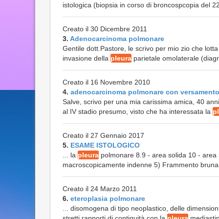
istologica (biopsia in corso di broncospcopia del 22/
Creato il 30 Dicembre 2011
3.
Adenocarcinoma polmonare
Gentile dott.Pastore, le scrivo per mio zio che lo
invasione della
pleura
parietale omolaterale (diagn
Creato il 16 Novembre 2010
4.
adenocarcinoma polmonare con versament
Salve, scrivo per una mia carissima amica, 40 ann
al IV stadio presumo, visto che ha interessata la
p
Creato il 27 Gennaio 2017
5.
ESAME ISTOLOGICO
... la
pleura
polmonare 8.9 - area solida 10 - area s
macroscopicamente indenne 5) Frammento brunastr
Creato il 24 Marzo 2011
6.
eteroplasia polmonare
... disomogena di tipo neoplastico, delle dimension
stretti rapporti di contiguità con la
pleura
mediastini