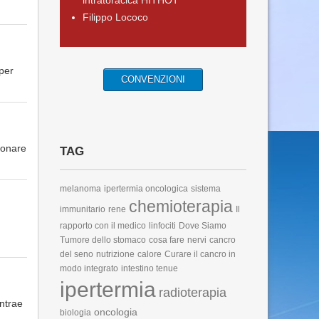
intratoracica HITHOT
Filippo Lococo
per
CONVENZIONI
monare
TAG
melanoma
ipertermia oncologica
sistema
chemioterapia
immunitario
rene
Il
rapporto con il medico
linfociti
Dove Siamo
Tumore dello stomaco
cosa fare
nervi
cancro
del seno
nutrizione
calore
Curare il cancro in
modo integrato
intestino tenue
ipertermia
radioterapia
ontrae
oncologia
biologia