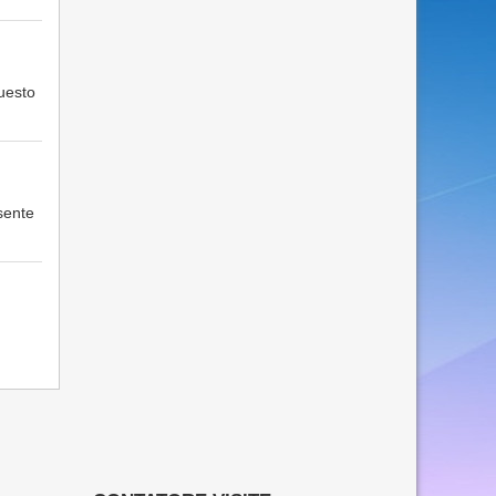
uesto
sente