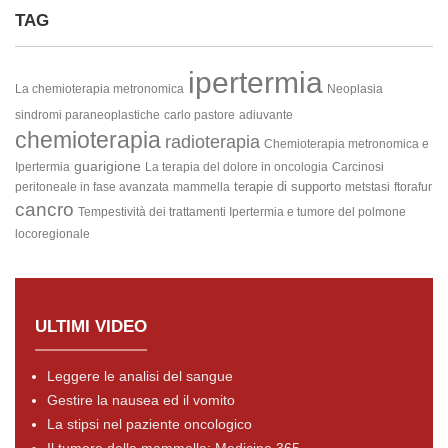
TAG
ipertermia
La chemioterapia metronomica
Neoplasia
sindromi paraneoplastiche
carlo pastore
adiuvante
chemioterapia
radioterapia
Chemioterapia metronomica e
guarigione
Ipertermia
La terapia del dolore in oncologia
Carcinosi
terapie di supporto
peritoneale in fase avanzata
mammella
metstasi
ftorafur
cancro
Tempestività dei trattamenti
Ipertermia e tumore del polmone
locoregionale
ULTIMI VIDEO
Leggere le analisi del sangue
Gestire la nausea ed il vomito
La stipsi nel paziente oncologico