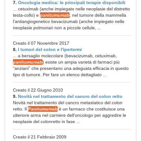
7.
Oncologia medica: le principali terapie disponibili
... cetuximab (anche impiegato nelle neoplasie del distretto
testa-collo) e
panitumumab
, nel tumore della mammella
l'antiangiogenetico bevacizumab (anche impiegato nelle
neoplasie polmonari non a piccole cellule, ...
Creato il 07 Novembre 2017
8.
I tumori del colon e l'ipertermi
... a bersaglio molecolare (bevacizumab, cetuximab,
panitumumab
) esiste un ampia varietà di farmaci più
“anziani” che presentano una adeguata efficacia in questo
tipo di tumore. Per fare un elenco dettagliato ...
Creato il 22 Giugno 2010
9.
Novità nel trattamento del cancro del colon retto
Novità nel trattamento del cancro metastatico del colon
retto. Il
Panitumumab
è un farmaco che costituisce una
ulteriore arma nel carniere dell’oncologo per aggredire le
neoplasie del colonretto in fase ...
Creato il 21 Febbraio 2009