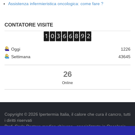
Assistenza infermieristica oncologica: come fare ?
CONTATORE VISITE
Oggi
1226
Settimana
43645
26
Online
Copyright © 2026 Ipertermia Italia, il calore che cura il cancro, tutti
i diritti riservati
Prof. Carlo Pastore medico chirurgo , specializzato in Oncologia.
Iscr. ordine dei medici di Latina num. 3019 p.iva 09052841005