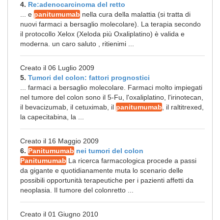
4.
Re:adenocarcinoma del retto
... e
panitumumab
nella cura della malattia (si tratta di
nuovi farmaci a bersaglio molecolare). La terapia secondo
il protocollo Xelox (Xeloda più Oxaliplatino) è valida e
moderna. un caro saluto , ritienimi ...
Creato il 06 Luglio 2009
5.
Tumori del colon: fattori prognostici
... farmaci a bersaglio molecolare. Farmaci molto impiegati
nel tumore del colon sono il 5-Fu, l'oxaliplatino, l'irinotecan,
il bevacizumab, il cetuximab, il
panitumumab
, il raltitrexed,
la capecitabina, la ...
Creato il 16 Maggio 2009
6.
Panitumumab
nei tumori del colon
Panitumumab
La ricerca farmacologica procede a passi
da gigante e quotidianamente muta lo scenario delle
possibili opportunità terapeutiche per i pazienti affetti da
neoplasia. Il tumore del colonretto ...
Creato il 01 Giugno 2010