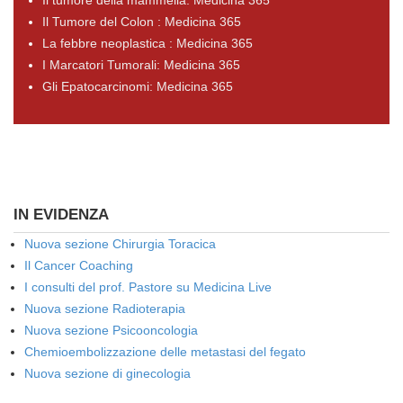
Il tumore della mammella: Medicina 365
Il Tumore del Colon : Medicina 365
La febbre neoplastica : Medicina 365
I Marcatori Tumorali: Medicina 365
Gli Epatocarcinomi: Medicina 365
IN EVIDENZA
Nuova sezione Chirurgia Toracica
Il Cancer Coaching
I consulti del prof. Pastore su Medicina Live
Nuova sezione Radioterapia
Nuova sezione Psicooncologia
Chemioembolizzazione delle metastasi del fegato
Nuova sezione di ginecologia