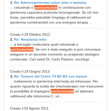
1.
Re: Adenocarcinoma colon retto e metasta
... cetuximab o
panitumumab
in combinazione con
ipertermia capacitiva profonda locoregionale. Se ciò non
fosse, parrebbe palusibile l'impiego di raltitrexed ed
ipertermia combinandoli con una energica terapia ...
Creato il 29 Ottobre 2012
2.
Re: Neoplasia retto
... a bersaglio molecolare quali cetuximab e
panitumumab
. Se non è stato eseguito si può comunque
eseguire in un secondo momento su preparato istologico
conservato. Cari saluti Dr. Carlo Pastore, oncologo ...
Creato il 19 Giugno 2013
3.
Re: Tumore del Colon T4 N2 M1 con metast
... trattamento in ipertermia total body ad infrarosso. Per
quanto riguarda la scelta dei chemioterapici non trascurerei
la possibilità di impiegare
panitumumab
od abbinare
raltitrexed alla mitomicina C. un ...
Creato il 02 Agosto 2011