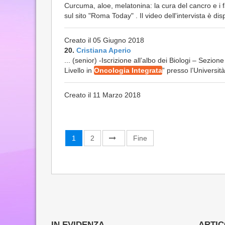
Curcuma, aloe, melatonina: la cura del cancro e i fa
sul sito "Roma Today" . Il video dell'intervista è disp
Creato il 05 Giugno 2018
20.
Cristiana Aperio
... (senior) -Iscrizione all’albo dei Biologi – Sezio
Livello in
Oncologia Integrata
” presso l’Universit
Creato il 11 Marzo 2018
1
2
Fine
IN EVIDENZA
ARTICO