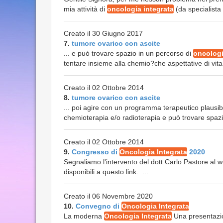
mia attività di
oncologia integrata
(da specialista 
Creato il 30 Giugno 2017
7.
tumore ovarico con ascite
... e può trovare spazio in un percorso di
oncologi
tentare insieme alla chemio?che aspettative di vita 
Creato il 02 Ottobre 2014
8.
tumore ovarico con ascite
... poi agire con un programma terapeutico plausib
chemioterapia e/o radioterapia e può trovare spaz
Creato il 02 Ottobre 2014
9.
Congresso di
Oncologia Integrata
2020
Segnaliamo l'intervento del dott Carlo Pastore al we
disponibili a questo link. ...
Creato il 06 Novembre 2020
10.
Convegno di
Oncologia Integrata
La moderna
Oncologia Integrata
Una presentazio