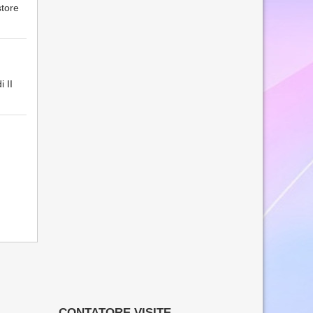
store
 II
CONTATORE VISITE