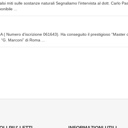
lsi miti sulle sostanze naturali Segnaliamo l'intervista al dott. Carlo Pa
onibile ...
ne A ( Numero d’iscrizione 061643). Ha conseguito il prestigioso “Master di
à “G. Marconi” di Roma ...
LI PIU' LETTI
INFORMAZIONI UTILI