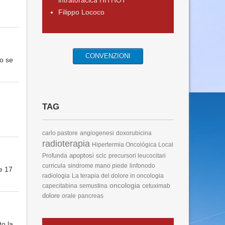
intratoracica HITHOT
Filippo Lococo
CONVENZIONI
o se
TAG
carlo pastore
angiogenesi
doxorubicina
radioterapia
Hipertermia Oncológica Local
apoptosi
Profunda
sclc
precursori leucocitari
curricula
sindrome mano piede
linfonodo
e 17
radiologia
La terapia del dolore in oncologia
oncologia
capecitabina
semustina
cetuximab
dolore
orale
pancreas
to la