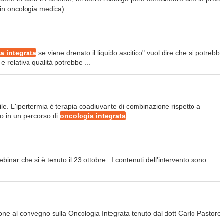
in oncologia medica) ...
a integrata
se viene drenato il liquido ascitico".vuol dire che si potreb
e relativa qualità potrebbe ...
ile. L'ipertermia è terapia coadiuvante di combinazione rispetto a
io in un percorso di
oncologia integrata
...
binar che si è tenuto il 23 ottobre . I contenuti dell'intervento sono
ne al convegno sulla Oncologia Integrata tenuto dal dott Carlo Pastor