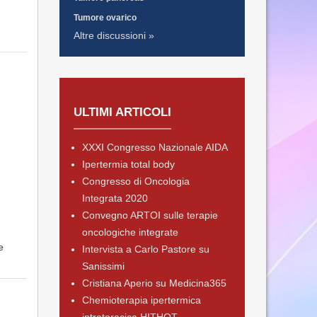
Tumore ovarico
Altre discussioni »
ULTIMI ARTICOLI
XXXI Congresso Nazionale AIDA
Ipertermia total body
Congresso di Oncologia
Integrata 2020
Convegno ARTOI sulle terapie
oncologiche integrate
e
Intervista a Carlo Pastore su
Sanissimi
Cristiana Aperio su Medicina365
Chemioterapia ipertermica