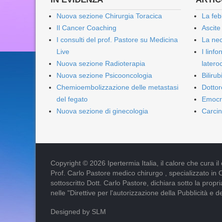
Nuova sezione Chirurgia Toracica
La feb
Il Cancer Coaching
Ascite
I consulti del prof. Pastore su Medicina
La nec
Live
I linf
Nuova sezione Radioterapia
lateroc
Nuova sezione Psicooncologia
Biliru
Chemioembolizzazione delle metastasi
Dottor
del fegato
Emocr
Nuova sezione di ginecologia
Carcin
Copyright © 2026 Ipertermia Italia, il calore che cura il can
Prof. Carlo Pastore medico chirurgo , specializzato in 
sottoscritto Dott. Carlo Pastore, dichiara sotto la pro
nelle "Direttive per l'autorizzazione della Pubblicità e d
Designed by SLM