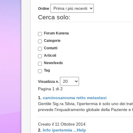
Ordine
Cerca solo:
Forum Kunena
Categorie
Contatti
Articoli
Newsfeeds
Tag
Visualizza n.
Pagina 1 di 2
1.
carcinosarcoma retto metastasi
Gentile Sig.ra Silvia, l'ipertermia è solo uno dei tr
prevede l'inquadramento globale della Paziente e la 
Creato il 11 Ottobre 2014
2.
Info ipertermia ...Help