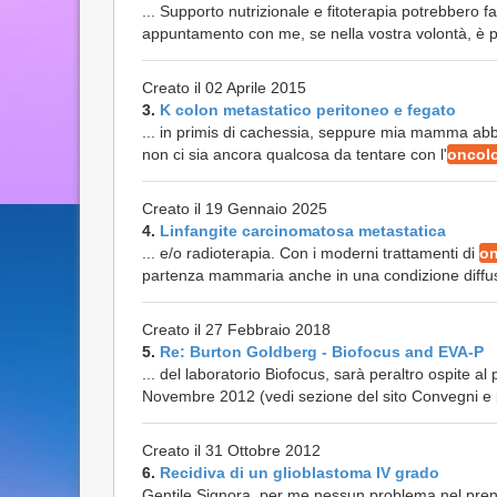
... Supporto nutrizionale e fitoterapia potrebbero f
appuntamento con me, se nella vostra volontà, è poss
Creato il 02 Aprile 2015
3.
K colon metastatico peritoneo e fegato
... in primis di cachessia, seppure mia mamma ab
non ci sia ancora qualcosa da tentare con l'
oncolo
Creato il 19 Gennaio 2025
4.
Linfangite carcinomatosa metastatica
... e/o radioterapia. Con i moderni trattamenti di
on
partenza mammaria anche in una condizione diffusi
Creato il 27 Febbraio 2018
5.
Re: Burton Goldberg - Biofocus and EVA-P
... del laboratorio Biofocus, sarà peraltro ospite 
Novembre 2012 (vedi sezione del sito Convegni e pu
Creato il 31 Ottobre 2012
6.
Recidiva di un glioblastoma IV grado
Gentile Signora, per me nessun problema nel prender