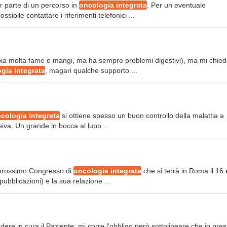
ar parte di un percorso in
oncologia integrata
. Per un eventuale
ibile contattare i riferimenti telefonici ...
bia molta fame e mangi, ma ha sempre problemi digestivi), ma mi chied
gia integrata
, magari qualche supporto ...
cologia integrata
si ottiene spesso un buon controllo della malattia a
va. Un grande in bocca al lupo ...
al prossimo Congresso di
oncologia integrata
che si terrà in Roma il 16 
bblicazioni) e la sua relazione ...
e in cura il Paziente; mi corre l'obbligo però sottolineare che io pres