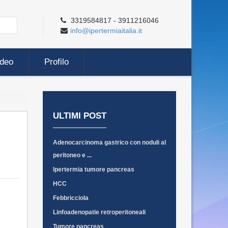
3319584817 - 3911216046
info@ipertermiaitalia.it
ideo
Profilo
ULTIMI POST
Adenocarcinoma gastrico con noduli al
peritoneo e ...
Ipertermia tumore pancreas
HCC
Febbricciola
Linfoadenopatie retroperitoneali
Tumore pancreas