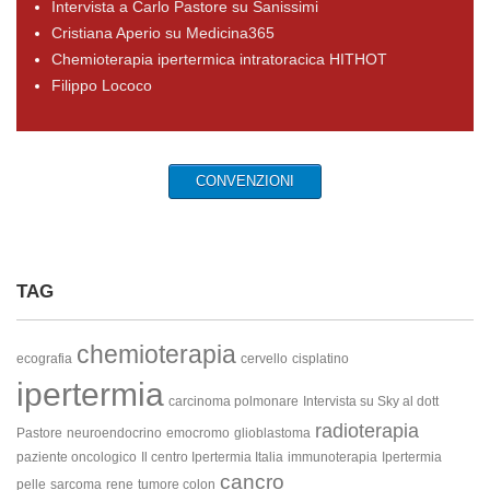
Intervista a Carlo Pastore su Sanissimi
Cristiana Aperio su Medicina365
Chemioterapia ipertermica intratoracica HITHOT
Filippo Lococo
CONVENZIONI
TAG
chemioterapia
ecografia
cervello
cisplatino
ipertermia
carcinoma polmonare
Intervista su Sky al dott
radioterapia
Pastore
neuroendocrino
emocromo
glioblastoma
paziente oncologico
Il centro Ipertermia Italia
immunoterapia
Ipertermia
cancro
pelle
sarcoma
rene
tumore colon