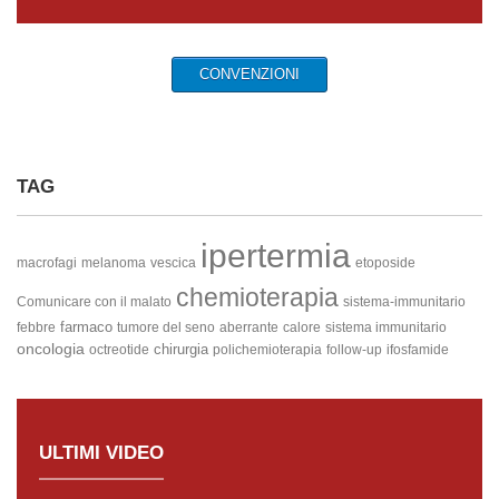
CONVENZIONI
TAG
ipertermia
macrofagi
melanoma
vescica
etoposide
chemioterapia
Comunicare con il malato
sistema-immunitario
farmaco
febbre
tumore del seno
aberrante
calore
sistema immunitario
oncologia
chirurgia
octreotide
polichemioterapia
follow-up
ifosfamide
ULTIMI VIDEO