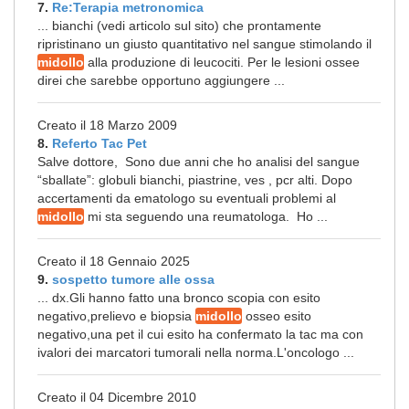
7.
Re:Terapia metronomica
... bianchi (vedi articolo sul sito) che prontamente
ripristinano un giusto quantitativo nel sangue stimolando il
midollo
alla produzione di leucociti. Per le lesioni ossee
direi che sarebbe opportuno aggiungere ...
Creato il 18 Marzo 2009
8.
Referto Tac Pet
Salve dottore, Sono due anni che ho analisi del sangue
“sballate”: globuli bianchi, piastrine, ves , pcr alti. Dopo
accertamenti da ematologo su eventuali problemi al
midollo
mi sta seguendo una reumatologa. Ho ...
Creato il 18 Gennaio 2025
9.
sospetto tumore alle ossa
... dx.Gli hanno fatto una bronco scopia con esito
negativo,prelievo e biopsia
midollo
osseo esito
negativo,una pet il cui esito ha confermato la tac ma con
ivalori dei marcatori tumorali nella norma.L'oncologo ...
Creato il 04 Dicembre 2010