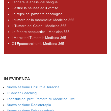
Leggere le analisi del sangue
Gestire la nausea ed il vomito
La stipsi nel paziente oncologico
Il tumore della mammella: Medicina 365
Il Tumore del Colon : Medicina 365
La febbre neoplastica : Medicina 365
I Marcatori Tumorali: Medicina 365
Gli Epatocarcinomi: Medicina 365
IN EVIDENZA
Nuova sezione Chirurgia Toracica
Il Cancer Coaching
I consulti del prof. Pastore su Medicina Live
Nuova sezione Radioterapia
Nuova sezione Psicooncologia