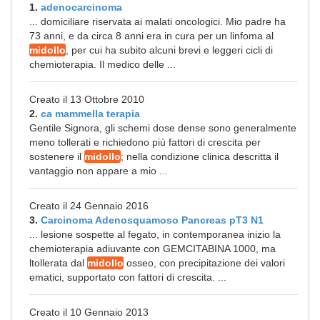
1.
adenocarcinoma
... domiciliare riservata ai malati oncologici. Mio padre ha
73 anni, e da circa 8 anni era in cura per un linfoma al
midollo
, per cui ha subito alcuni brevi e leggeri cicli di
chemioterapia. Il medico delle ...
Creato il 13 Ottobre 2010
2.
ca mammella terapia
Gentile Signora, gli schemi dose dense sono generalmente
meno tollerati e richiedono più fattori di crescita per
sostenere il
midollo
; nella condizione clinica descritta il
vantaggio non appare a mio ...
Creato il 24 Gennaio 2016
3.
Carcinoma Adenosquamoso Pancreas pT3 N1
... lesione sospette al fegato, in contemporanea inizio la
chemioterapia adiuvante con GEMCITABINA 1000, ma
ltollerata dal
midollo
osseo, con precipitazione dei valori
ematici, supportato con fattori di crescita. ...
Creato il 10 Gennaio 2013