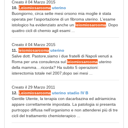
Creato il 04 Marzo 2015
10.
Leiomiosarcoma
uterino
Buongiorno, circa sette mesi orsono mia moglie è stata
operata per l'asportazione di un fibroma uterino. L'esame
istologico ha evidenziato anche un
leiomiosarcoma
. Dopo
quattro cicli di chemio agli esami ...
Creato il 04 Marzo 2015
11.
leiomiosarcoma
uterino
Salve dott. Pastore,siamo i due fratelli di Napoli venuti a
Roma per una consulenza sul
leiomiosarcoma
uterino
della mamma....ricorda? Ha subito 5 operazioni:
isterectomia totale nel 2007;dopo sei mesi ...
Creato il 29 Marzo 2011
12.
Leiomiosarcoma
uterino stadio IV B
Gentile Utente, la terapia con dacarbazina ed adriamicina
appare correttamente impostata. La patologia si presenta
purtroppo diffusa nell'organismo e non attenderei più di tre
cicli del trattamento chemioterapico ...