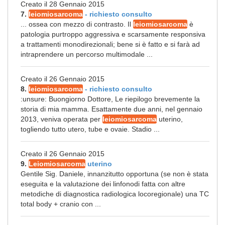
Creato il 28 Gennaio 2015
7.
leiomiosarcoma
- richiesto consulto
... ossea con mezzo di contrasto. Il
leiomiosarcoma
è
patologia purtroppo aggressiva e scarsamente responsiva
a trattamenti monodirezionali; bene si è fatto e si farà ad
intraprendere un percorso multimodale ...
Creato il 26 Gennaio 2015
8.
leiomiosarcoma
- richiesto consulto
:unsure: Buongiorno Dottore, Le riepilogo brevemente la
storia di mia mamma. Esattamente due anni, nel gennaio
2013, veniva operata per
leiomiosarcoma
uterino,
togliendo tutto utero, tube e ovaie. Stadio ...
Creato il 26 Gennaio 2015
9.
Leiomiosarcoma
uterino
Gentile Sig. Daniele, innanzitutto opportuna (se non è stata
eseguita e la valutazione dei linfonodi fatta con altre
metodiche di diagnostica radiologica locoregionale) una TC
total body + cranio con ...