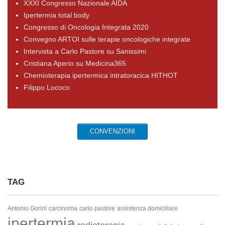
XXXI Congresso Nazionale AIDA
Ipertermia total body
Congresso di Oncologia Integrata 2020
Convegno ARTOI sulle terapie oncologiche integrate
Intervista a Carlo Pastore su Sanissimi
Cristiana Aperio su Medicina365
Chemioterapia ipertermica intratoracica HITHOT
Filippo Lococo
CONVENZIONI
TAG
Antonio Gorini
carcinoma
carlo pastore
assistenza domiciliare
ipertermia