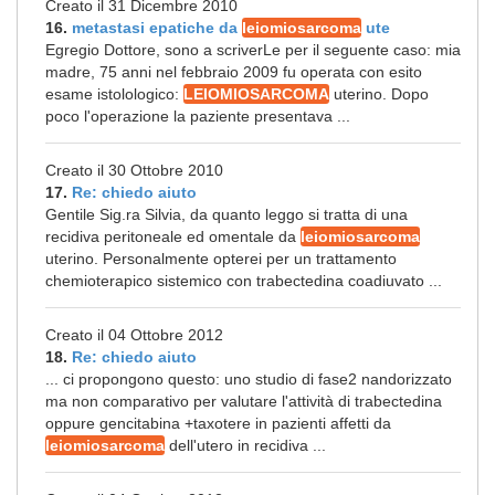
Creato il 31 Dicembre 2010
16.
metastasi epatiche da
leiomiosarcoma
ute
Egregio Dottore, sono a scriverLe per il seguente caso: mia
madre, 75 anni nel febbraio 2009 fu operata con esito
esame istolologico:
LEIOMIOSARCOMA
uterino. Dopo
poco l'operazione la paziente presentava ...
Creato il 30 Ottobre 2010
17.
Re: chiedo aiuto
Gentile Sig.ra Silvia, da quanto leggo si tratta di una
recidiva peritoneale ed omentale da
leiomiosarcoma
uterino. Personalmente opterei per un trattamento
chemioterapico sistemico con trabectedina coadiuvato ...
Creato il 04 Ottobre 2012
18.
Re: chiedo aiuto
... ci propongono questo: uno studio di fase2 nandorizzato
ma non comparativo per valutare l'attività di trabectedina
oppure gencitabina +taxotere in pazienti affetti da
leiomiosarcoma
dell'utero in recidiva ...