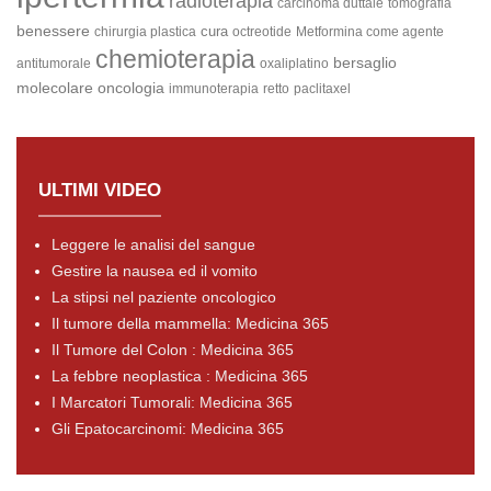
radioterapia
carcinoma duttale
tomografia
benessere
cura
chirurgia plastica
octreotide
Metformina come agente
chemioterapia
bersaglio
antitumorale
oxaliplatino
molecolare
oncologia
immunoterapia
retto
paclitaxel
ULTIMI VIDEO
Leggere le analisi del sangue
Gestire la nausea ed il vomito
La stipsi nel paziente oncologico
Il tumore della mammella: Medicina 365
Il Tumore del Colon : Medicina 365
La febbre neoplastica : Medicina 365
I Marcatori Tumorali: Medicina 365
Gli Epatocarcinomi: Medicina 365