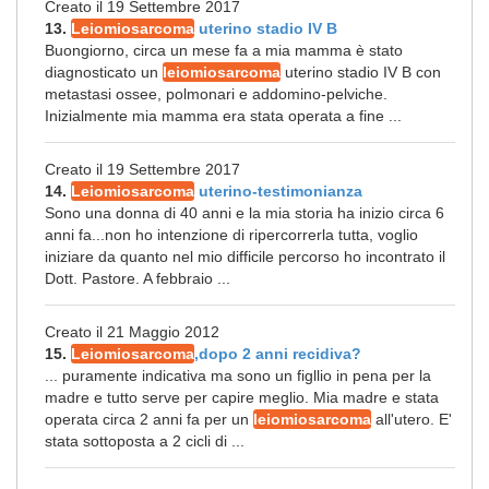
Creato il 19 Settembre 2017
13.
Leiomiosarcoma
uterino stadio IV B
Buongiorno, circa un mese fa a mia mamma è stato
diagnosticato un
leiomiosarcoma
uterino stadio IV B con
metastasi ossee, polmonari e addomino-pelviche.
Inizialmente mia mamma era stata operata a fine ...
Creato il 19 Settembre 2017
14.
Leiomiosarcoma
uterino-testimonianza
Sono una donna di 40 anni e la mia storia ha inizio circa 6
anni fa...non ho intenzione di ripercorrerla tutta, voglio
iniziare da quanto nel mio difficile percorso ho incontrato il
Dott. Pastore. A febbraio ...
Creato il 21 Maggio 2012
15.
Leiomiosarcoma
,dopo 2 anni recidiva?
... puramente indicativa ma sono un figllio in pena per la
madre e tutto serve per capire meglio. Mia madre e stata
operata circa 2 anni fa per un
leiomiosarcoma
all'utero. E'
stata sottoposta a 2 cicli di ...