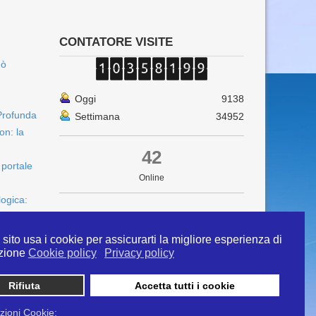
CONTATORE VISITE
uò
Oggi
9138
Profunda
Settimana
34952
on: la
42
 portale
Online
logica:
sito usa i cookie per assicurarti la migliore esperienza di
zione
Cookie policy
Privacy policy
Rifiuta
Accetta tutti i cookie
 info@ipertermiaitalia.it tel. 331/9584817 . Il
ito è diramato nel rispetto delle Linee Guida contenute
zioni Cookie: