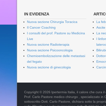
IN EVIDENZA
ARTICO
Nuova sezione Chirurgia Toracica
La feb
Il Cancer Coaching
Ascite
I consulti del prof. Pastore su Medicina
La nec
Live
I linf
Nuova sezione Radioterapia
lateroc
Nuova sezione Psicooncologia
Biliru
Chemioembolizzazione delle metastasi
Dottor
del fegato
Emocr
Nuova sezione di ginecologia
Carcin
Copyright © 2026 Ipertermia Italia, il calore che cura il can
Prof. Carlo Pastore medico chirurgo , specializzato in 
sottoscritto Dott. Carlo Pastore, dichiara sotto la pro