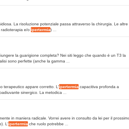
nsidiosa. La risoluzione potenziale passa attraverso la chirurgia. Le altre
 radioterapia e/o
ipertermia
) ...
ungere la guarigione completa? Nei siti leggo che quando é un T3 la
lisi sono perfette (anche la gamma ...
so terapeutico appare corretto. L'
ipertermia
capacitiva profonda a
oadiuvante sinergico. La metodica ...
amente in maniera radicale. Vorrei avere in consulto da lei per il prossim
). L'
ipertermia
che ruolo potrebbe ...