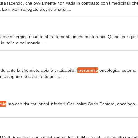
 sta facendo, che ovviamente non vada in contrasto con i medicinali ch
 invio in allegato alcune analisi ...
ante sinergico rispetto al trattamento in chemioterapia. Quindi per que
in Italia e nel mondo ...
 durante la chemioterapia è praticabile l'
ipertermia
oncologica esterna
o seguire. Grazie tante per la ...
rmia
ma con risultati attesi inferiori. Cari saluti Carlo Pastore, oncologo -
ott. Fanelli per una valutazione della fattibilità del trattamento radian