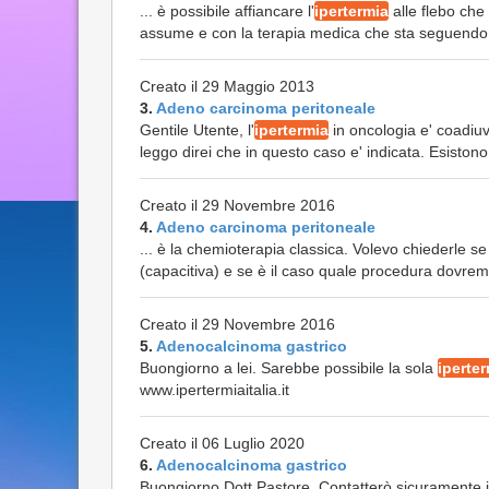
... è possibile affiancare l'
ipertermia
alle flebo che
assume e con la terapia medica che sta seguendo. Le
Creato il 29 Maggio 2013
3.
Adeno carcinoma peritoneale
Gentile Utente, l'
ipertermia
in oncologia e' coadiuv
leggo direi che in questo caso e' indicata. Esistono 
Creato il 29 Novembre 2016
4.
Adeno carcinoma peritoneale
... è la chemioterapia classica. Volevo chiederle se
(capacitiva) e se è il caso quale procedura dovremm
Creato il 29 Novembre 2016
5.
Adenocalcinoma gastrico
Buongiorno a lei. Sarebbe possibile la sola
iperte
www.ipertermiaitalia.it
Creato il 06 Luglio 2020
6.
Adenocalcinoma gastrico
Buongiorno Dott Pastore, Contatterò sicuramente il D