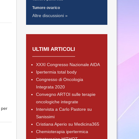
Tumore ovarico
Altre discussioni »
ULTIMI ARTICOLI
XXXI Congresso Nazionale AIDA
Ipertermia total body
Congresso di Oncologia
Integrata 2020
Convegno ARTOI sulle terapie
oncologiche integrate
 per
Intervista a Carlo Pastore su
Sanissimi
Cristiana Aperio su Medicina365
Chemioterapia ipertermica