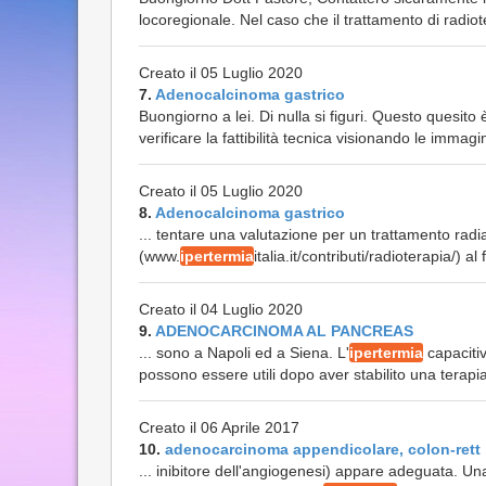
locoregionale. Nel caso che il trattamento di radiote
Creato il 05 Luglio 2020
7.
Adenocalcinoma gastrico
Buongiorno a lei. Di nulla si figuri. Questo quesito
verificare la fattibilità tecnica visionando le immagi
Creato il 05 Luglio 2020
8.
Adenocalcinoma gastrico
... tentare una valutazione per un trattamento radia
(www.
ipertermia
italia.it/contributi/radioterapia/) a
Creato il 04 Luglio 2020
9.
ADENOCARCINOMA AL PANCREAS
... sono a Napoli ed a Siena. L'
ipertermia
capaciti
possono essere utili dopo aver stabilito una terapia
Creato il 06 Aprile 2017
10.
adenocarcinoma appendicolare, colon-rett
... inibitore dell'angiogenesi) appare adeguata. Una