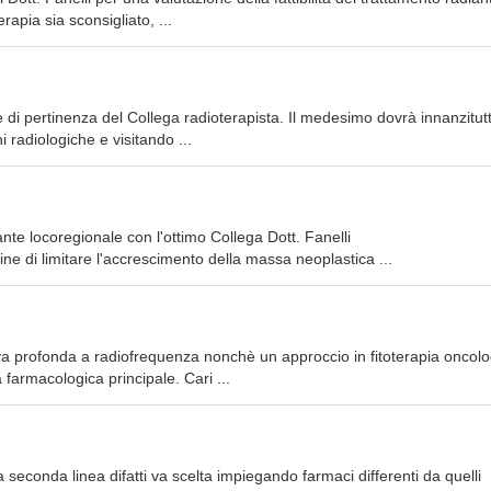
rapia sia sconsigliato, ...
 è di pertinenza del Collega radioterapista. Il medesimo dovrà innanzitut
ni radiologiche e visitando ...
nte locoregionale con l'ottimo Collega Dott. Fanelli
l fine di limitare l'accrescimento della massa neoplastica ...
va profonda a radiofrequenza nonchè un approccio in fitoterapia oncolo
 farmacologica principale. Cari ...
 seconda linea difatti va scelta impiegando farmaci differenti da quelli