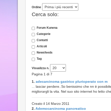
Ordine
Cerca solo:
Forum Kunena
Categorie
Contatti
Articoli
Newsfeeds
Tag
Visualizza n.
Pagina 1 di 7
1.
adecarcinoma gastrico plurioperato con m
... lasciar perdere..So benissimo che nn è possibile
migliorargli la vita. Nel suo sito internet ho letto ch
Creato il 14 Marzo 2011
2.
Ademocarcinoma pancreatico