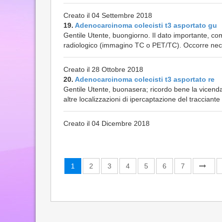
Creato il 04 Settembre 2018
19.
Adenocarcinoma colecisti t3 asportato gu
Gentile Utente, buongiorno. Il dato importante, co
radiologico (immagino TC o PET/TC). Occorre nece
Creato il 28 Ottobre 2018
20.
Adenocarcinoma colecisti t3 asportato re
Gentile Utente, buonasera; ricordo bene la vicenda c
altre localizzazioni di ipercaptazione del tracciante
Creato il 04 Dicembre 2018
1
2
3
4
5
6
7