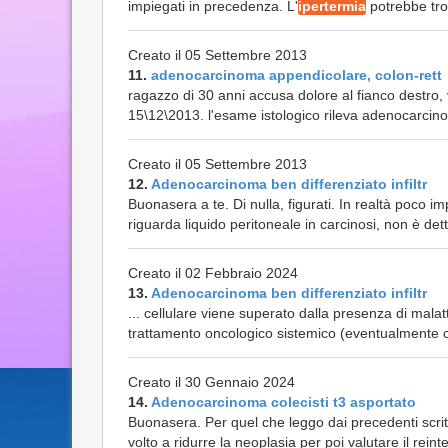
impiegati in precedenza. L'
ipertermia
potrebbe tro
Creato il 05 Settembre 2013
11.
adenocarcinoma appendicolare, colon-rett
ragazzo di 30 anni accusa dolore al fianco destro,
15\12\2013. l'esame istologico rileva adenocarcin
Creato il 05 Settembre 2013
12.
Adenocarcinoma ben differenziato infiltr
Buonasera a te. Di nulla, figurati. In realtà poco im
riguarda liquido peritoneale in carcinosi, non è det
Creato il 02 Febbraio 2024
13.
Adenocarcinoma ben differenziato infiltr
... cellulare viene superato dalla presenza di mal
trattamento oncologico sistemico (eventualmente
Creato il 30 Gennaio 2024
14.
Adenocarcinoma colecisti t3 asportato
Buonasera. Per quel che leggo dai precedenti scri
volto a ridurre la neoplasia per poi valutare il reint