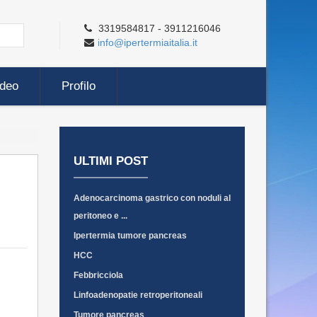
3319584817 - 3911216046
info@ipertermiaitalia.it
ideo
Profilo
ULTIMI POST
Adenocarcinoma gastrico con noduli al
peritoneo e ...
Ipertermia tumore pancreas
HCC
Febbricciola
Linfoadenopatie retroperitoneali
Tumore pancreas