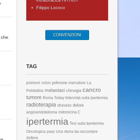
intratoracica HITHOT
e
Filippo Lococo
CONVENZIONI
l che
TAG
polmone
polmoni
colon
marcatore
La
cancro
metastasi
chirurgia
Polidatina
tumore
Roma Today Intervista sulla ipertermia
radioterapia
dolore
stravaso
angioendotelioma
mitomicina C
ipertermia
Tesi sulla Ipertermia
Oncologica
parp
Una storia da raccontare
dottore
te