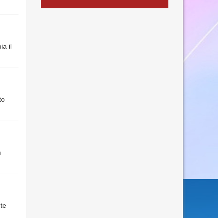
a il
to
n
te