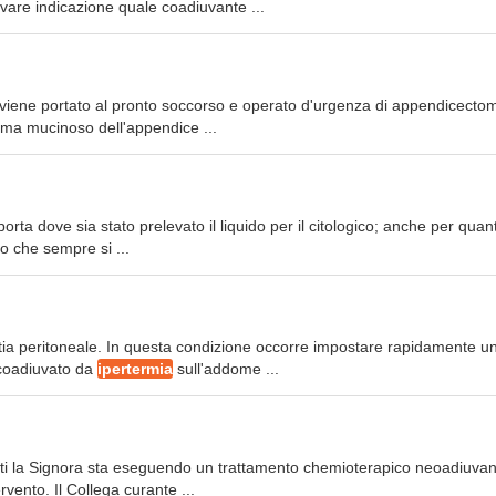
vare indicazione quale coadiuvante ...
 viene portato al pronto soccorso e operato d'urgenza di appendicectomi
oma mucinoso dell'appendice ...
porta dove sia stato prelevato il liquido per il citologico; anche per quan
to che sempre si ...
attia peritoneale. In questa condizione occorre impostare rapidamente u
 coadiuvato da
ipertermia
sull'addome ...
tti la Signora sta eseguendo un trattamento chemioterapico neoadiuvan
ervento. Il Collega curante ...