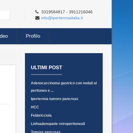
3319584817 - 3911216046
info@ipertermiaitalia.it
ideo
Profilo
ULTIMI POST
Adenocarcinoma gastrico con noduli al
peritoneo e ...
Ipertermia tumore pancreas
HCC
Febbricciola
Linfoadenopatie retroperitoneali
Tumore pancreas