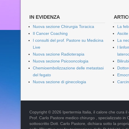
IN EVIDENZA
ARTICO
Nuova sezione Chirurgia Toracica
La feb
Il Cancer Coaching
Ascite
I consulti del prof. Pastore su Medicina
La nec
Live
I linf
Nuova sezione Radioterapia
lateroc
Nuova sezione Psicooncologia
Biliru
Chemioembolizzazione delle metastasi
Dottor
del fegato
Emocr
Nuova sezione di ginecologia
Carcin
Copyright © 2026 Ipertermia Italia, il calore che cura il can
Prof. Carlo Pastore medico chirurgo , specializzato in 
sottoscritto Dott. Carlo Pastore, dichiara sotto la pro