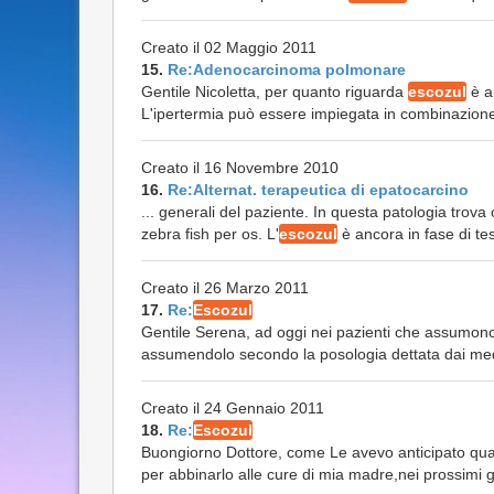
Creato il 02 Maggio 2011
15.
Re:Adenocarcinoma polmonare
Gentile Nicoletta, per quanto riguarda
escozul
è a
L'ipertermia può essere impiegata in combinazione 
Creato il 16 Novembre 2010
16.
Re:Alternat. terapeutica di epatocarcino
... generali del paziente. In questa patologia trova
zebra fish per os. L'
escozul
è ancora in fase di tes
Creato il 26 Marzo 2011
17.
Re:
Escozul
Gentile Serena, ad oggi nei pazienti che assumo
assumendolo secondo la posologia dettata dai medici 
Creato il 24 Gennaio 2011
18.
Re:
Escozul
Buongiorno Dottore, come Le avevo anticipato qualc
per abbinarlo alle cure di mia madre,nei prossimi gi