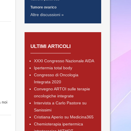
Tumore ovarico
Altre discussioni »
ULTIMI ARTICOLI
XXXI Congresso Nazionale AIDA
Ipertermia total body
Congresso di Oncologia
Integrata 2020
Convegno ARTOI sulle terapie
oncologiche integrate
 noi
Intervista a Carlo Pastore su
Sanissimi
Cristiana Aperio su Medicina365
Chemioterapia ipertermica