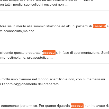
 tutti i medici suoi colleghi oncologi non ...
ore sia in merito alla somministrazione ad alcuni pazienti di
Escozul
si
te sconosciuta,ma che ...
e circonda questo preparato (
escozul
), in fase di sperimentazione. Sem
mmunostimolante, proapoptotica, ...
o moltissimo clamore nel mondo scientifico e non, con numerosissimi
 l'approvviggionamento del preparato. ...
re trattamento ipertermico. Per quanto riguarda
escozul
non ho avuto ris