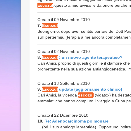
Escozul
,questo a mio avviso le da onore perchè non
Creato il 09 Novembre 2010
7.
Escozul
Buongiorno, dopo aver sentito parlare del Dott Past
sull'ipertermia..(terapia a me ancora completamen
Creato il 02 Novembre 2010
8.
Escozul
: un nuovo agente terapeutico?
Cari Amici, proprio di questi giorni è il clamore ch
promettente nella sua azione antiangiogenetica, i
Creato il 18 Settembre 2010
9.
Escozul
update (aggiornamento clinico)
Cari Amici, la vicenda
escozul
(vidatox) ha destat
ammalati che hanno compiuto il viaggio a Cuba per
Creato il 22 Dicembre 2010
10.
Re: Adenocarcinoma polmonare
... (od il suo analogo lanreotide). Opportuno inolt