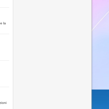
e la
zioni