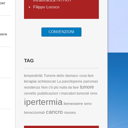
intratoracica HITHOT
per
Filippo Lococo
CONVENZIONI
pere
TAG
tempestività
Tumore dello stomaco
cosa fare
terapia
octreoscan
La pancitopenia
pancreas
tumore
resistenza
Non c'è più nulla da fare
cervello
pubblicazioni
I marcatori tumorali
rene
ipertermia
benessere
seno
cancro
bevacizumab
nausea