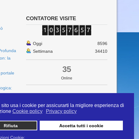
CONTATORE VISITE
uò
Oggi
8596
Profunda
Settimana
34410
on: la
35
 portale
Online
logica:
sito usa i cookie per assicurarti la migliore esperienza di
zione
Cookie policy
Privacy policy
Rifiuta
Accetta tutti i cookie
 info@ipertermiaitalia.it tel. 331/9584817 . Il
ito è diramato nel rispetto delle Linee Guida contenute
zioni Cookie: