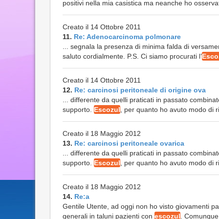
positivi nella mia casistica ma neanche ho osservato e
Creato il 14 Ottobre 2011
11.
Re: Adenocarcinoma polmonare
... segnala la presenza di minima falda di versamen
saluto cordialmente. P.S. Ci siamo procurati l’
Esco
Creato il 14 Ottobre 2011
12.
Re: carcinosi peritoneale di origine ova
... differente da quelli praticati in passato combi
supporto.
Escozul
, per quanto ho avuto modo di ri
Creato il 18 Maggio 2012
13.
Re: carcinosi peritoneale ovarica
... differente da quelli praticati in passato combi
supporto.
Escozul
, per quanto ho avuto modo di ri
Creato il 18 Maggio 2012
14.
Re:a
Gentile Utente, ad oggi non ho visto giovamenti par
generali in taluni pazienti con
escozul
. Comunque n