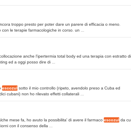
ncora troppo presto per poter dare un parere di efficacia o meno.
con le terapie farmacologiche in corso. un ...
 collocazione anche l'ipertermia total body ed una terapia con estratto di
ting ed a oggi posso dire di ...
no
escozul
sotto il mio controllo (ripeto, avendolo preso a Cuba ed
cubani) non ho rilevato effetti collaterali ...
he mese fa, ho avuto la possibilita' di avere il farmaco
escozul
da cu
orni con il consenso della ...