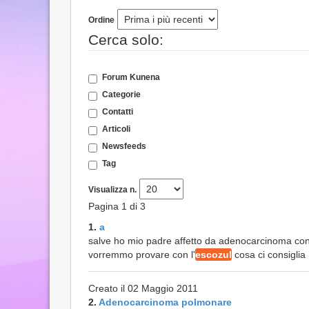
Ordine
Cerca solo:
Forum Kunena
Categorie
Contatti
Articoli
Newsfeeds
Tag
Visualizza n.
Pagina 1 di 3
1.
a
salve ho mio padre affetto da adenocarcinoma con m
vorremmo provare con l'
escozul
cosa ci consiglia
Creato il 02 Maggio 2011
2.
Adenocarcinoma polmonare