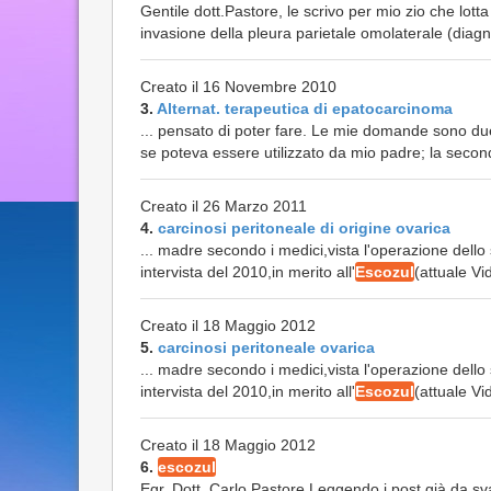
Gentile dott.Pastore, le scrivo per mio zio che lo
invasione della pleura parietale omolaterale (diagn
Creato il 16 Novembre 2010
3.
Alternat. terapeutica di epatocarcinoma
... pensato di poter fare. Le mie domande sono du
se poteva essere utilizzato da mio padre; la second
Creato il 26 Marzo 2011
4.
carcinosi peritoneale di origine ovarica
... madre secondo i medici,vista l'operazione dell
intervista del 2010,in merito all'
Escozul
(attuale V
Creato il 18 Maggio 2012
5.
carcinosi peritoneale ovarica
... madre secondo i medici,vista l'operazione dell
intervista del 2010,in merito all'
Escozul
(attuale V
Creato il 18 Maggio 2012
6.
escozul
Egr. Dott. Carlo Pastore Leggendo i post già da s