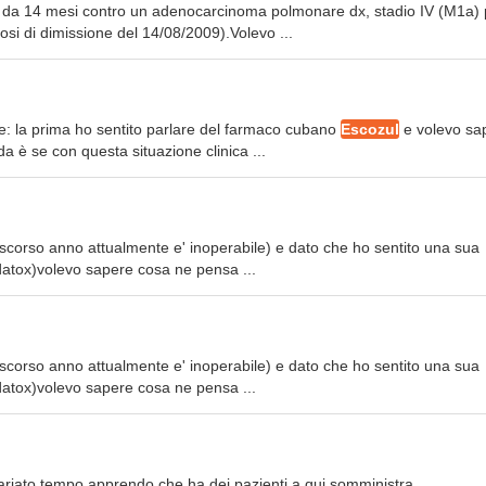
tta da 14 mesi contro un adenocarcinoma polmonare dx, stadio IV (M1a) 
osi di dimissione del 14/08/2009).Volevo ...
e: la prima ho sentito parlare del farmaco cubano
Escozul
e volevo sa
a è se con questa situazione clinica ...
o scorso anno attualmente e' inoperabile) e dato che ho sentito una sua
idatox)volevo sapere cosa ne pensa ...
o scorso anno attualmente e' inoperabile) e dato che ho sentito una sua
idatox)volevo sapere cosa ne pensa ...
variato tempo apprendo che ha dei pazienti a qui somministra