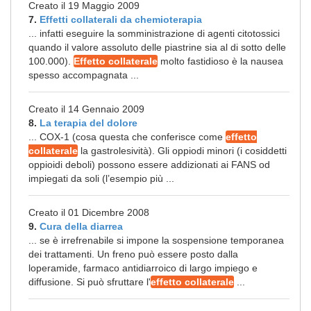
Creato il 19 Maggio 2009
7.
Effetti collaterali da chemioterapia
... infatti eseguire la somministrazione di agenti citotossici
quando il valore assoluto delle piastrine sia al di sotto delle
100.000).
Effetto collaterale
molto fastidioso è la nausea
spesso accompagnata ...
Creato il 14 Gennaio 2009
8.
La terapia del dolore
... COX-1 (cosa questa che conferisce come
effetto
collaterale
la gastrolesività). Gli oppiodi minori (i cosiddetti
oppioidi deboli) possono essere addizionati ai FANS od
impiegati da soli (l’esempio più ...
Creato il 01 Dicembre 2008
9.
Cura della diarrea
... se è irrefrenabile si impone la sospensione temporanea
dei trattamenti. Un freno può essere posto dalla
loperamide, farmaco antidiarroico di largo impiego e
diffusione. Si può sfruttare l'
effetto collaterale
...