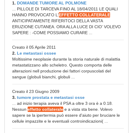
1.
DOMANDE TUMORE AL POLMONE
... PILLOLE DI TARCEVA FINO AL 18/04/2011 LE QUALI
HANNO PROVOCATO L'
EFFETTO COLLATERALE
ANTICIPATAMENTE RIFERITOCI DELLA VASTA
ERUZIONE CUTANEA. ORA ALLA LUCE DI CIO' VOLEVO
SAPERE : -COME POSSIAMO CURARE ...
Creato il 05 Aprile 2011
2.
Le metastasi ossee
Moltissime neoplasie durante la storia naturale di malattia
metastatizzano allo scheletro. Questo comporta delle
alterazioni nell produzione dei fattori corpuscolati del
sangue (globuli bianchi, globuli ...
Creato il 23 Giugno 2009
3.
tumore prostata e metastasi osse
... ad inizio terapia aveva il PSA a oltre 3 ora è a 0.18.
Nessun
effetto collaterale
e a vista sta bene. Volevo
sapere se la ipertermia può essere d'aiuto per bruciare le
cellule impazzite e le eventuali controindicazioni( ...