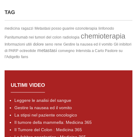
TAG
medicina
ragazzi
Metastasi
posso guarire
ozonoterapia
linfonodo
chemioterapia
Panitumumab nei tumori del colon
radiologia
dolore
Informazioni utili
seno
rene
Gestire la nausea ed il vomito
Gli inibitori
metastasi
di PARP
octreotide
convegno
Intervista a Carlo Pastore su
l'Adigetto
fans
ULTIMI VIDEO
Leggere le analisi del sangue
Gestire la nausea ed il vomito
La stipsi nel paziente oncologico
Il tumore della mammella: Medicina 365
Il Tumore del Colon : Medicina 365