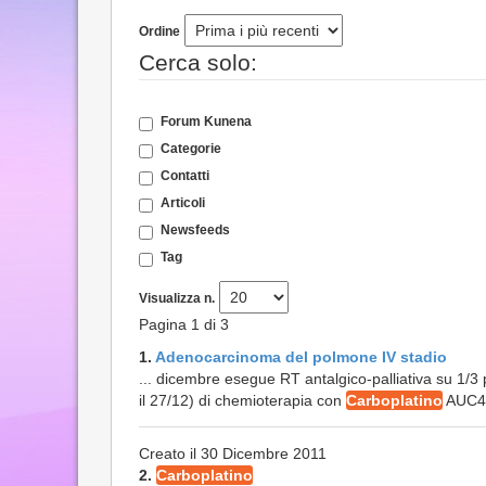
Ordine
Cerca solo:
Forum Kunena
Categorie
Contatti
Articoli
Newsfeeds
Tag
Visualizza n.
Pagina 1 di 3
1.
Adenocarcinoma del polmone IV stadio
... dicembre esegue RT antalgico-palliativa su 1/3 p
il 27/12) di chemioterapia con
Carboplatino
AUC4 
Creato il 30 Dicembre 2011
2.
Carboplatino