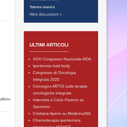
Tumore ovarico
Altre discussioni »
ULTIMI ARTICOLI
XXXI Congresso Nazionale AIDA
Ipertermia total body
Congresso di Oncologia
Integrata 2020
Convegno ARTOI sulle terapie
oncologiche integrate
(ultimo
Intervista a Carlo Pastore su
Sanissimi
Cristiana Aperio su Medicina365
Chemioterapia ipertermica