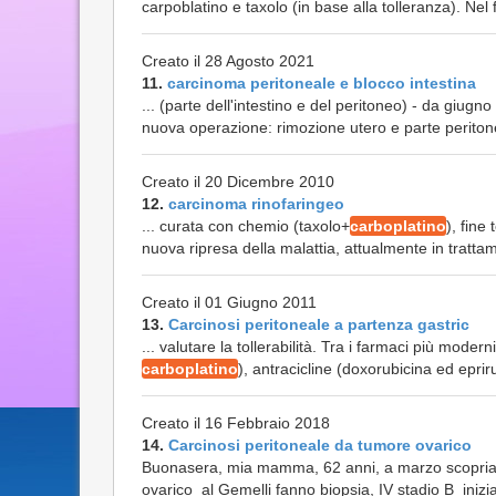
carpoblatino e taxolo (in base alla tolleranza). Nel
Creato il 28 Agosto 2021
11.
carcinoma peritoneale e blocco intestina
... (parte dell'intestino e del peritoneo) - da giug
nuova operazione: rimozione utero e parte peritone
Creato il 20 Dicembre 2010
12.
carcinoma rinofaringeo
... curata con chemio (taxolo+
carboplatino
), fine
nuova ripresa della malattia, attualmente in trattam
Creato il 01 Giugno 2011
13.
Carcinosi peritoneale a partenza gastric
... valutare la tollerabilità. Tra i farmaci più moderni
carboplatino
), antracicline (doxorubicina ed epriru
Creato il 16 Febbraio 2018
14.
Carcinosi peritoneale da tumore ovarico
Buonasera, mia mamma, 62 anni, a marzo scopriamo
ovarico al Gemelli fanno biopsia, IV stadio B inizia