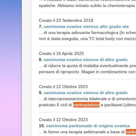
epatiche. Abbiamo iniziato subito la chemioterapia
Creato il 23 Settembre 2018
7.
carcinoma ovarico sieroso alto grado sta
... di una terapia adiuvante farmacologica (lo sch
non è stata eseguita, una TC total body con mezzo d
Creato il 16 Aprile 2025
8.
carcinoma ovarico sieroso di altro grado
... di ridurre la quota di malattia eventualmente p
pensare di riproporlo. Magari in combinazione con il
Creato il 12 Ottobre 2023
9.
carcinoma ovarico sieroso di altro grado
... di isteroannessectomia bilaterale e di omentoct
praticato 6 cicli di
carboplatino
e paclitaxel (ultim
Creato il 12 Ottobre 2023
10.
carcinoma peritoneale di origine ovarica
... le fanno una terapia settimanale a base di
carb