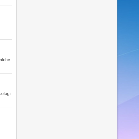
alche
cologi