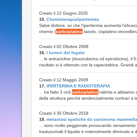
Creato il 22 Giugno 2025
15.
Chemioterapia/ipertermia
Salve dottore, so che l'ipertermia aumenta l'eficaci
chemio (
carboplatino
-taxolo, cisplatino-vinorelbi
Creato il 02 Ottobre 2008
16.
I tumori del fegato
... le antracicline (doxorubicina od epirubicina), il 
risultato si è ottenuto con la capecitabina. Grandi
Creato il 12 Maggio 2009
17.
IPERTERMIA E RADIOTERAPIA
... ha fatto 3 cicli
carboplatino
+alimta e abbiamo as
della struttura perchè tendenzialmente contrari a te
Creato il 30 Ottobre 2018
18.
metastasi epatiche da carcinoma mammell
... sono molto peggiorate provocando versamento d
trastuzumab il liquido è notevolmente diminuito e d