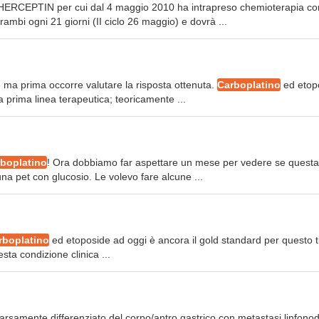
l' HERCEPTIN per cui dal 4 maggio 2010 ha intrapreso chemioterapia co
ambi ogni 21 giorni (II ciclo 26 maggio) e dovrà ...
e ma prima occorre valutare la risposta ottenuta.
Carboplatino
ed etop
 prima linea terapeutica; teoricamente ...
rboplatino
! Ora dobbiamo far aspettare un mese per vedere se questa
a pet con glucosio. Le volevo fare alcune ...
rboplatino
ed etoposide ad oggi è ancora il gold standard per questo t
sta condizione clinica ...
scarsamente differenziato del corpo/antro gastrico con metastasi linfonod