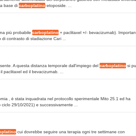
 a base di
carboplatino
-etoposide. ...
ema più probabile
carboplatino
+ paclitaxel +/- bevacizumab). Importan
i contrasto di stadiazione Cari ...
resente. A questa distanza temporale dall'impiego del
carboplatino
si p
 paclitaxel ed il bevacizumab. ...
omia , è stata inquadrata nel protocollo sperimentale Mito 25.1 ed ha
o ciclo 29/10/2021) e successivamente ...
oplatino
cui dovrebbe seguire una terapia ogni tre settimane con