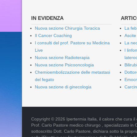
IN EVIDENZA
ARTICO
Nuova sezione Chirurgia Toracica
La feb
Il Cancer Coaching
Ascite
I consulti del prof. Pastore su Medicina
La nec
Live
I linf
Nuova sezione Radioterapia
lateroc
Nuova sezione Psicooncologia
Biliru
Chemioembolizzazione delle metastasi
Dottor
del fegato
Emocr
Nuova sezione di ginecologia
Carcin
Copyright © 2026 Ipertermia Italia, il calore che cura il can
Prof. Carlo Pastore medico chirurgo , specializzato in 
sottoscritto Dott. Carlo Pastore, dichiara sotto la pro