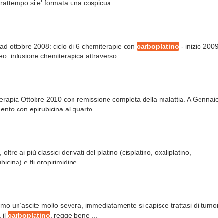
 frattempo si e' formata una cospicua ...
no ad ottobre 2008: ciclo di 6 chemiterapie con
carboplatino
- inizio 2009
o. infusione chemiterapica attraverso ...
 terapia Ottobre 2010 con remissione completa della malattia. A Gennai
ento con epirubicina al quarto ...
, oltre ai più classici derivati del platino (cisplatino, oxaliplatino,
bicina) e fluoropirimidine ...
 un’ascite molto severa, immediatamente si capisce trattasi di tumo
 il
carboplatino
, regge bene ...