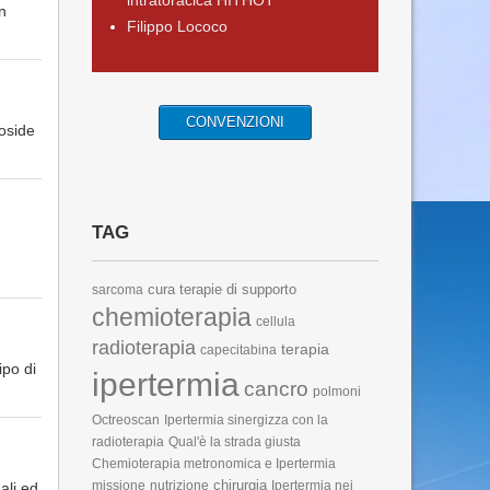
intratoracica HITHOT
n
Filippo Lococo
CONVENZIONI
oside
TAG
cura
terapie di supporto
sarcoma
chemioterapia
cellula
radioterapia
terapia
capecitabina
ipo di
ipertermia
cancro
polmoni
Octreoscan
Ipertermia sinergizza con la
radioterapia
Qual'è la strada giusta
Chemioterapia metronomica e Ipertermia
chirurgia
missione
nutrizione
Ipertermia nei
ali ed