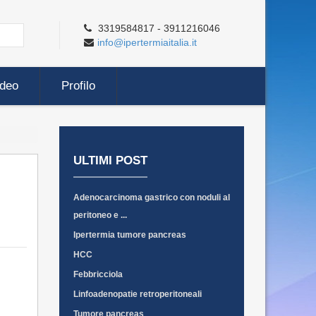
3319584817 - 3911216046
info@ipertermiaitalia.it
ideo
Profilo
ULTIMI POST
Adenocarcinoma gastrico con noduli al
peritoneo e ...
Ipertermia tumore pancreas
HCC
Febbricciola
Linfoadenopatie retroperitoneali
Tumore pancreas