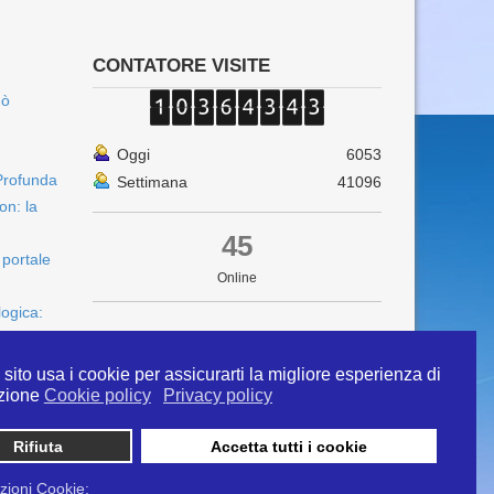
CONTATORE VISITE
uò
Oggi
6053
Profunda
Settimana
41096
on: la
45
 portale
Online
logica:
sito usa i cookie per assicurarti la migliore esperienza di
zione
Cookie policy
Privacy policy
Rifiuta
Accetta tutti i cookie
 info@ipertermiaitalia.it tel. 331/9584817 . Il
ito è diramato nel rispetto delle Linee Guida contenute
zioni Cookie: