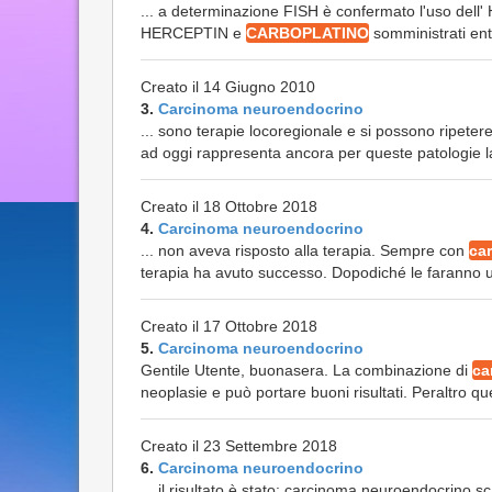
... a determinazione FISH è confermato l'uso del
HERCEPTIN e
CARBOPLATINO
somministrati entr
Creato il 14 Giugno 2010
3.
Carcinoma neuroendocrino
... sono terapie locoregionale e si possono ripeter
ad oggi rappresenta ancora per queste patologie la
Creato il 18 Ottobre 2018
4.
Carcinoma neuroendocrino
... non aveva risposto alla terapia. Sempre con
ca
terapia ha avuto successo. Dopodiché le faranno un
Creato il 17 Ottobre 2018
5.
Carcinoma neuroendocrino
Gentile Utente, buonasera. La combinazione di
ca
neoplasie e può portare buoni risultati. Peraltro que
Creato il 23 Settembre 2018
6.
Carcinoma neuroendocrino
... il risultato è stato: carcinoma neuroendocrino 