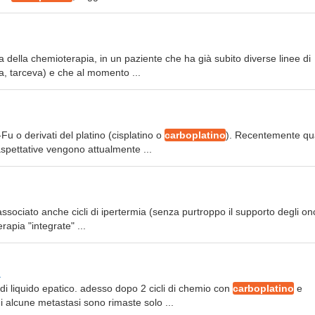
a della chemioterapia, in un paziente che ha già subito diverse linee di
na, tarceva) e che al momento ...
5-Fu o derivati del platino (cisplatino o
carboplatino
). Recentemente qu
 aspettative vengono attualmente ...
sociato anche cicli di ipertermia (senza purtroppo il supporto degli on
rapia "integrate" ...
a
i liquido epatico. adesso dopo 2 cicli di chemio con
carboplatino
e
i alcune metastasi sono rimaste solo ...