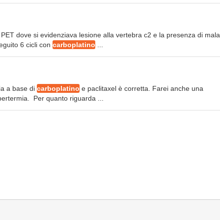
a PET dove si evidenziava lesione alla vertebra c2 e la presenza di mala
eguito 6 cicli con
carboplatino
...
ia a base di
carboplatino
e paclitaxel è corretta. Farei anche una
ipertermia. Per quanto riguarda ...