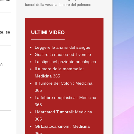
tumori della vescica
tumore del polmone
te, se
ULTIMI VIDEO
Leggere le analisi del sangue
Gestire la nausea ed il vomito
La stipsi nel paziente oncologico
uò
Il tumore della mammella:
Medicina 365
Il Tumore del Colon : Medicina
365
La febbre neoplastica : Medicina
365
I Marcatori Tumorali: Medicina
365
Gli Epatocarcinomi: Medicina
365