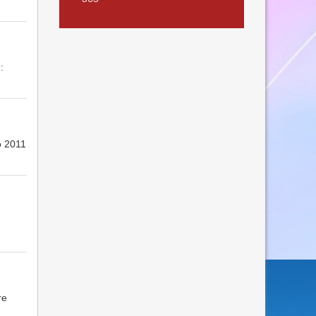
:
o 2011
re