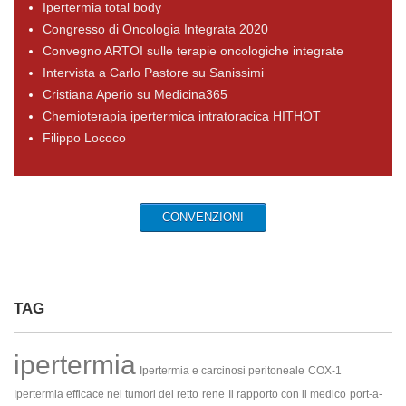
Ipertermia total body
Congresso di Oncologia Integrata 2020
Convegno ARTOI sulle terapie oncologiche integrate
Intervista a Carlo Pastore su Sanissimi
Cristiana Aperio su Medicina365
Chemioterapia ipertermica intratoracica HITHOT
Filippo Lococo
CONVENZIONI
TAG
ipertermia
Ipertermia e carcinosi peritoneale
COX-1
Ipertermia efficace nei tumori del retto
rene
Il rapporto con il medico
port-a-