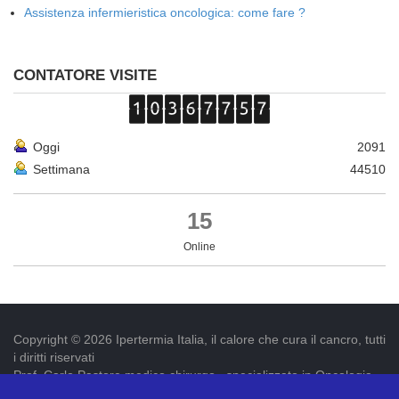
Assistenza infermieristica oncologica: come fare ?
CONTATORE VISITE
Oggi
2091
Settimana
44510
15
Online
Copyright © 2026 Ipertermia Italia, il calore che cura il cancro, tutti
i diritti riservati
Prof. Carlo Pastore medico chirurgo , specializzato in Oncologia.
Iscr. ordine dei medici di Latina num. 3019 p.iva 09052841005