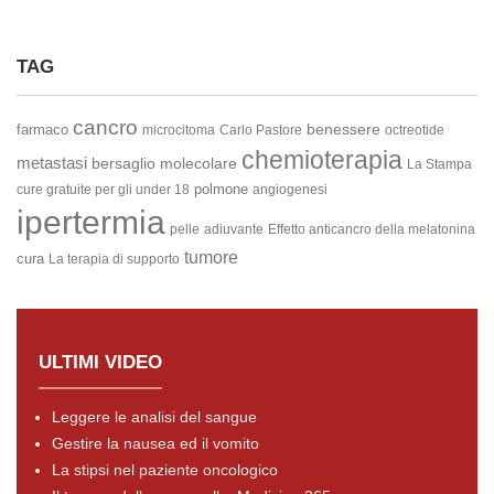
TAG
cancro
benessere
farmaco
microcitoma
Carlo Pastore
octreotide
chemioterapia
metastasi
bersaglio molecolare
La Stampa
polmone
cure gratuite per gli under 18
angiogenesi
ipertermia
pelle
adiuvante
Effetto anticancro della melatonina
tumore
cura
La terapia di supporto
ULTIMI VIDEO
Leggere le analisi del sangue
Gestire la nausea ed il vomito
La stipsi nel paziente oncologico