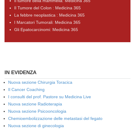
Il tumore della mammella: Medicina 365
Il Tumore del Colon : Medicina 365
La febbre neoplastica : Medicina 365
I Marcatori Tumorali: Medicina 365
Gli Epatocarcinomi: Medicina 365
IN EVIDENZA
Nuova sezione Chirurgia Toracica
Il Cancer Coaching
I consulti del prof. Pastore su Medicina Live
Nuova sezione Radioterapia
Nuova sezione Psicooncologia
Chemioembolizzazione delle metastasi del fegato
Nuova sezione di ginecologia