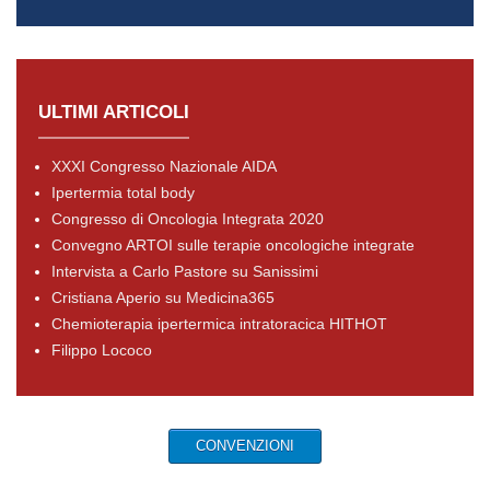
ULTIMI ARTICOLI
XXXI Congresso Nazionale AIDA
Ipertermia total body
Congresso di Oncologia Integrata 2020
Convegno ARTOI sulle terapie oncologiche integrate
Intervista a Carlo Pastore su Sanissimi
Cristiana Aperio su Medicina365
Chemioterapia ipertermica intratoracica HITHOT
Filippo Lococo
CONVENZIONI