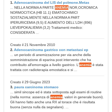
1.
Adenocarcinoma del LIS del polmone.Metas
... NELLA NORMA A PARTE
ANEMIA
NOR,OCROMICA
NORMOCITICA (HB 11.1) EMATOCHIMICI
SOSTAZIALMENTE NELLA NORMA A PART
IPERURICEMIA (9,5) E AUMENTO DELL'LDH (896)
LIEVEIPOKALIEMIA (3,2) Trattamenti medico:
CONSIDERATA ...
Creato il 21 Novembre 2010
2.
Adenocarcinoma gastrico con metastasi ep
... un periodo di anemizzazione per via anche della
somministrazione di eparina post intervento che ha
contribuito all'emorragia a livello gastrico. L'
anemia
è stata
trattata con radioterapia emostatica e si ...
Creato il 29 Giugno 2023
3.
paura carcinoma stomaco
... simil sincope ed è stata sottoposta agli esami di routine
(nella norma: assenza di
anemia
, valori in generale buoni).
Gli hanno fatto anche una RX al torace che è risultata
buona (senza nulla da segnalare). ...