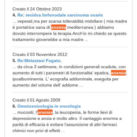
Creato il 24 Ottobre 2023
4.
Re: recidva linfonodale carcinoma ovaric
... vepesid,ma per scarsa tollerabilità midollare ( mia madre
è portatrice sana di
anemia
mediterranea ) abbiamo
dovuto interrompere la terapia.Anch'io mi chiedo se questo
trattamento gioverebbe a mia madre ...
Creato il 03 Novembre 2012
5.
Re:Metastasi Fegato.
... da circa 3 settimane, in condizioni generali scadute, con
aumento di tutti i parametri di funzionalita' epatica,
anemia
,
ipoalbuminemia. L' ecografia addominale, eseguita per
aumento del volume dell' addome ...
Creato il 01 Agosto 2009
6.
Omotossicologia in oncologia
... mucositi, l’
anemia
, la leucopenia, le forme lievi di
depressione e ansia e molto altro. Il vantaggio enorme a
parità di efficacia è evitare l’assunzione di altri farmaci
chimici non privi di effetti ...