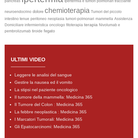
pancreas
Ipertermia e tumori polmonari
tracciante
chemioterapia
dolore
neuroendocrino
Tumori del piccolo
intestino
tenue
peritoneo
neoplasia
tumori-polmonari
mammella
Assistenza
terapia
Domiciliare infermieristica
oncologo
fitoterapia
Nivolumab e
fegato
pembrolizumab
tiroide
ULTIMI VIDEO
Leggere le analisi del sangue
Gestire la nausea ed il vomito
La stipsi nel paziente oncologico
Il tumore della mammella: Medicina 365
Il Tumore del Colon : Medicina 365
La febbre neoplastica : Medicina 365
I Marcatori Tumorali: Medicina 365
Gli Epatocarcinomi: Medicina 365