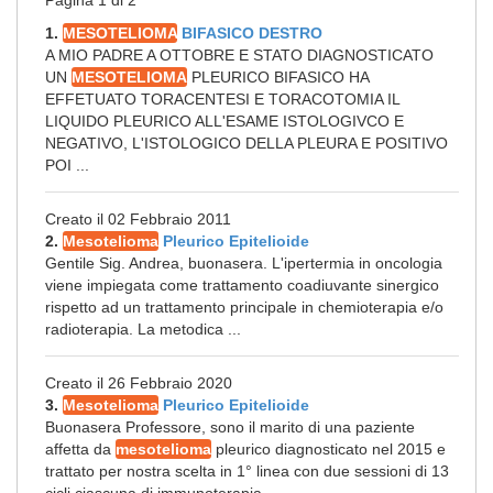
Pagina 1 di 2
1.
MESOTELIOMA
BIFASICO DESTRO
A MIO PADRE A OTTOBRE E STATO DIAGNOSTICATO
UN
MESOTELIOMA
PLEURICO BIFASICO HA
EFFETUATO TORACENTESI E TORACOTOMIA IL
LIQUIDO PLEURICO ALL'ESAME ISTOLOGIVCO E
NEGATIVO, L'ISTOLOGICO DELLA PLEURA E POSITIVO
POI ...
Creato il 02 Febbraio 2011
2.
Mesotelioma
Pleurico Epitelioide
Gentile Sig. Andrea, buonasera. L'ipertermia in oncologia
viene impiegata come trattamento coadiuvante sinergico
rispetto ad un trattamento principale in chemioterapia e/o
radioterapia. La metodica ...
Creato il 26 Febbraio 2020
3.
Mesotelioma
Pleurico Epitelioide
Buonasera Professore, sono il marito di una paziente
affetta da
mesotelioma
pleurico diagnosticato nel 2015 e
trattato per nostra scelta in 1° linea con due sessioni di 13