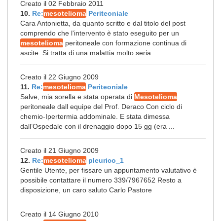
Creato il 02 Febbraio 2011
10.
Re:
mesotelioma
Periteoniale
Cara Antonietta, da quanto scritto e dal titolo del post
comprendo che l'intervento è stato eseguito per un
mesotelioma
peritoneale con formazione continua di
ascite. Si tratta di una malattia molto seria ...
Creato il 22 Giugno 2009
11.
Re:
mesotelioma
Periteoniale
Salve, mia sorella e stata operata di
Mesotelioma
peritoneale dall equipe del Prof. Deraco Con ciclo di
chemio-Ipertermia addominale. E stata dimessa
dall’Ospedale con il drenaggio dopo 15 gg (era ...
Creato il 21 Giugno 2009
12.
Re:
mesotelioma
pleurico_1
Gentile Utente, per fissare un appuntamento valutativo è
possibile contattare il numero 339/7967652 Resto a
disposizione, un caro saluto Carlo Pastore
Creato il 14 Giugno 2010