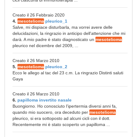
cicli ciascuna di immunoterapia ...
Creato il 26 Febbraio 2020
4.
mesotelioma
pleurico_1
Salve, mi dispiace disturbarla, ma vorrei avere delle
delucidazioni, la ringrazio in anticipo dell'attenzione che mi
darà. A mio padre è stato diagnosticato un
mesotelioma
pleurico nel dicembre del 2009, ...
Creato il 26 Marzo 2010
5.
mesotelioma
pleurico_2
Ecco le allego al tac del 23 c.m. La ringrazio Distinti saluti
Gaya
Creato il 26 Marzo 2010
6.
papilloma invertito nasale
Buongiorno. Ho conosciuto l'ipertermia diversi anni fa,
quando mio suocero, ora deceduto per
mesotelioma
pleurico, si era sottoposto ad alcuni cicli con il dott.
Recentemente mi è stato scoperto un papilloma ...