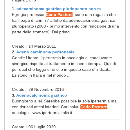
Pagina 1 di 6
1.
adecarcinoma gastrico plurioperato con m
Egregio professor
Carlo Pastore
, sono una ragazza che
ha il papà di anni 77 affetto da adenocarcinoma gastrico
plurioperato (2008 - primo intervento con rimozione di una
parte dello stomaco). Dal primo ...
Creato il 14 Marzo 2011
2.
Adeno carcinoma peritoneale
Gentile Utente, l'ipertermia in oncologia e' coadiuvante
sinergico rispetto al trattamento in chemioterapia. Quindi
per quel che leggo direi che in questo caso e' indicata.
Esistono in Italia e nel mondo ...
Creato il 29 Novembre 2016
3.
Adenocalcinoma gastrico
Buongiorno a lei. Sarebbe possibile la sola ipertermia ma
con risultati attesi inferiori. Cari saluti
Carlo Pastore
,
oncologo - www.ipertermiaitalia.it
Creato il 06 Luglio 2020