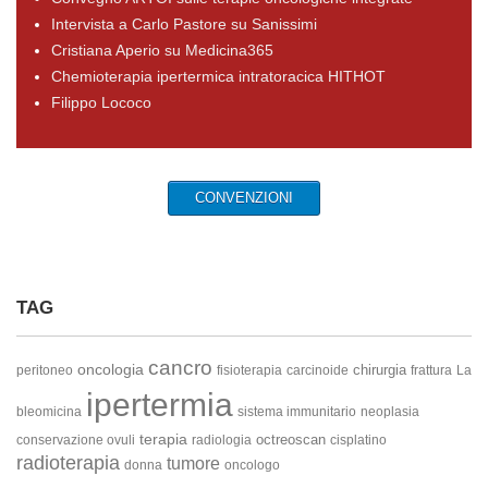
Intervista a Carlo Pastore su Sanissimi
Cristiana Aperio su Medicina365
Chemioterapia ipertermica intratoracica HITHOT
Filippo Lococo
CONVENZIONI
TAG
cancro
oncologia
chirurgia
peritoneo
fisioterapia
carcinoide
frattura
La
ipertermia
bleomicina
sistema immunitario
neoplasia
terapia
octreoscan
conservazione ovuli
radiologia
cisplatino
radioterapia
tumore
donna
oncologo