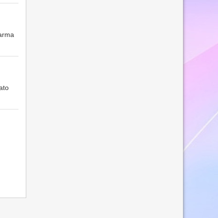
 arma
ato