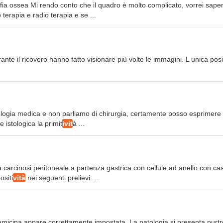
afia ossea Mi rendo conto che il quadro è molto complicato, vorrei sape
rapia e radio terapia e se ...
te il ricovero hanno fatto visionare più volte le immagini. L unica posi
ologia medica e non parliamo di chirurgia, certamente posso esprimere 
istologica la primit
ivit
à ...
carcinosi peritoneale a partenza gastrica con cellule ad anello con ca
siti
vità
nei seguenti prelievi: ...
iamicina appare correttamente impostata. La patologia si presenta purt