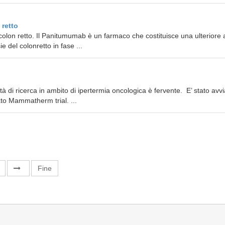
 retto
colon retto. Il Panitumumab è un farmaco che costituisce una ulteriore
e del colonretto in fase ...
à di ricerca in ambito di ipertermia oncologica è fervente. E’ stato avvi
to Mammatherm trial. ...
Fine