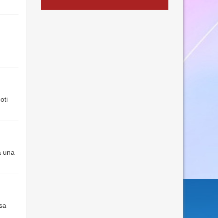
oti
a una
ssa