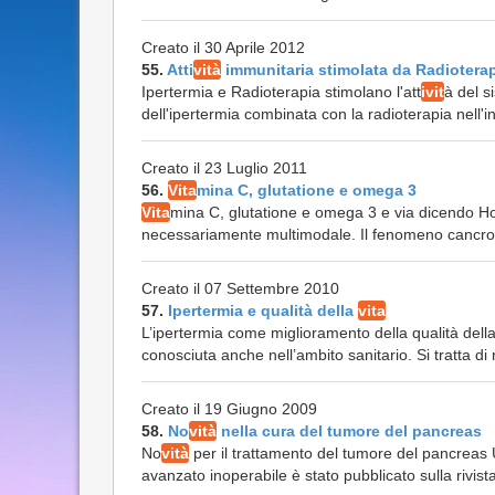
Creato il 30 Aprile 2012
55.
Atti
vità
immunitaria stimolata da Radioterap
Ipertermia e Radioterapia stimolano l'att
ivit
à del s
dell'ipertermia combinata con la radioterapia nell'in
Creato il 23 Luglio 2011
56.
Vita
mina C, glutatione e omega 3
Vita
mina C, glutatione e omega 3 e via dicendo Ho 
necessariamente multimodale. Il fenomeno cancro d
Creato il 07 Settembre 2010
57.
Ipertermia e qualità della
vita
L’ipertermia come miglioramento della qualità dell
conosciuta anche nell’ambito sanitario. Si tratta di
Creato il 19 Giugno 2009
58.
No
vità
nella cura del tumore del pancreas
No
vità
per il trattamento del tumore del pancreas
avanzato inoperabile è stato pubblicato sulla rivista