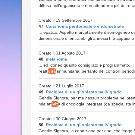
diffusa nell'organismo e non attenderei più di tre ci
Creato il 19 Settembre 2017
47.
Carcinoma peritoneale e endometriale
... epatico. Aspetto marcatamente disomogeneo del
dimensionale di entrambi gli annessi h e appaiono 
Creato il 01 Agosto 2017
48.
melanoma
... ed idoneo quanto consigliato e programmato. 
reatti
vità
immunitaria; pertanto nei controlli periodic
Creato il 21 Luglio 2017
49.
Recidiva di un glioblastoma IV grado
Gentile Signora, per me nessun problema nel prender
mia att
ivit
à di oncologia integrata (da specialista i
Creato il 30 Giugno 2017
50.
Recidiva di un glioblastoma IV grado
Gentile Signora, la condizione per quel che leggo 