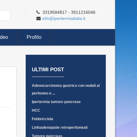
3319584817 - 3911216046
info@ipertermiaitalia.it
ideo
Profilo
ULTIMI POST
Adenocarcinoma gastrico con noduli al
peritoneo e ...
Ipertermia tumore pancreas
HCC
Febbricciola
Linfoadenopatie retroperitoneali
Tumore pancreas