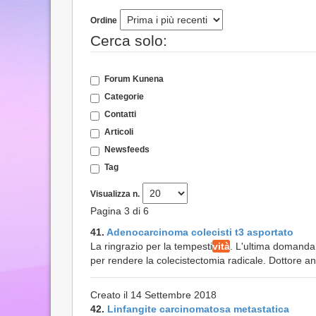
Ordine
Cerca solo:
Forum Kunena
Categorie
Contatti
Articoli
Newsfeeds
Tag
Visualizza n.
Pagina 3 di 6
41.
Adenocarcinoma colecisti t3 asportato
La ringrazio per la tempesti
vità
. L'ultima domanda:
per rendere la colecistectomia radicale. Dottore anc
Creato il 14 Settembre 2018
42.
Linfangite carcinomatosa metastatica