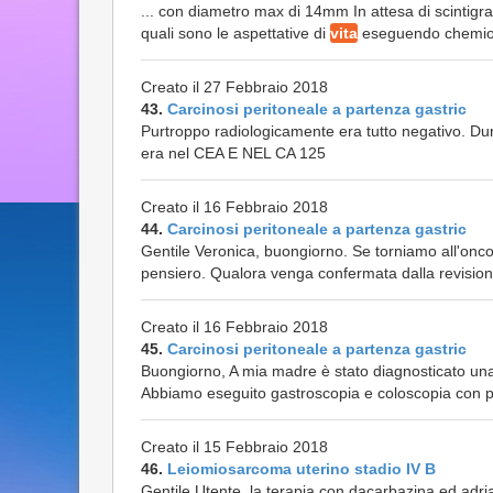
... con diametro max di 14mm In attesa di scintigr
quali sono le aspettative di
vita
eseguendo chemio te
Creato il 27 Febbraio 2018
43.
Carcinosi peritoneale a partenza gastric
Purtroppo radiologicamente era tutto negativo. Duran
era nel CEA E NEL CA 125
Creato il 16 Febbraio 2018
44.
Carcinosi peritoneale a partenza gastric
Gentile Veronica, buongiorno. Se torniamo all'onc
pensiero. Qualora venga confermata dalla revisione 
Creato il 16 Febbraio 2018
45.
Carcinosi peritoneale a partenza gastric
Buongiorno, A mia madre è stato diagnosticato una 
Abbiamo eseguito gastroscopia e coloscopia con po
Creato il 15 Febbraio 2018
46.
Leiomiosarcoma uterino stadio IV B
Gentile Utente, la terapia con dacarbazina ed adr