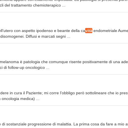
cli del trattamento chemioterapico ...
l’utero con aspetto ipodenso e beante della ca
vità
endometriale Aume
disomogenei. Diffusi e marcati segni ...
Il melanoma è patologia che comunque risente positivamente di una ad
i di follow-up oncologico ...
e in cura il Paziente; mi corre l'obbligo però sottolineare che io pres
n oncologia medica) ...
è di sostanziale progressione di malattia. La prima cosa da fare a mio a