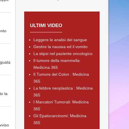
ULTIMI VIDEO
nto
Leggere le analisi del sangue
Gestire la nausea ed il vomito
La stipsi nel paziente oncologico
Il tumore della mammella:
eguata
Medicina 365
Il Tumore del Colon : Medicina
365
La febbre neoplastica : Medicina
to la
365
I Marcatori Tumorali: Medicina
365
Gli Epatocarcinomi: Medicina
365
vviso