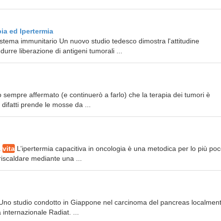
ia ed Ipertermia
istema immunitario Un nuovo studio tedesco dimostra l'attitudine
durre liberazione di antigeni tumorali ...
sempre affermato (e continuerò a farlo) che la terapia dei tumori è
ifatti prende le mosse da ...
a
vita
L’ipertermia capacitiva in oncologia è una metodica per lo più po
 riscaldare mediante una ...
 Uno studio condotto in Giappone nel carcinoma del pancreas localmen
 internazionale Radiat. ...