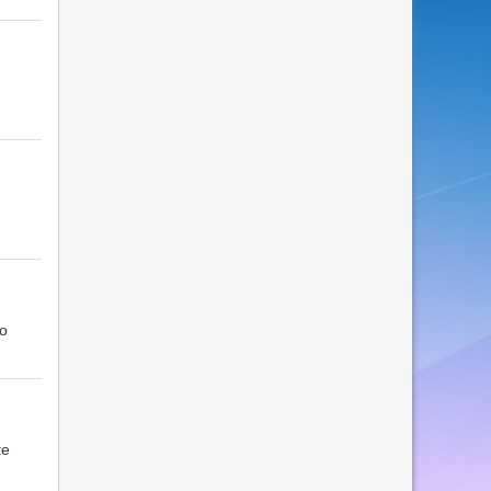
co
te