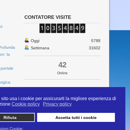
CONTATORE VISITE
uò
Oggi
5788
Profunda
Settimana
31602
on: la
42
 portale
Online
logica:
sito usa i cookie per assicurarti la migliore esperienza di
zione
Cookie policy
Privacy policy
Rifiuta
Accetta tutti i cookie
 info@ipertermiaitalia.it tel. 331/9584817 . Il
ito è diramato nel rispetto delle Linee Guida contenute
zioni Cookie: