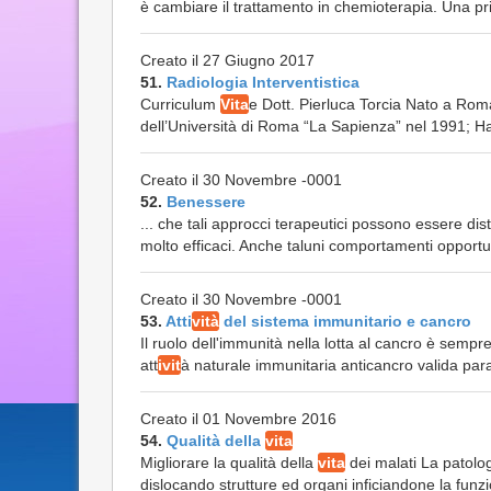
è cambiare il trattamento in chemioterapia. Una pri
Creato il 27 Giugno 2017
51.
Radiologia Interventistica
Curriculum
Vita
e Dott. Pierluca Torcia Nato a Roma
dell’Università di Roma “La Sapienza” nel 1991; Ha sv
Creato il 30 Novembre -0001
52.
Benessere
... che tali approcci terapeutici possono essere di
molto efficaci. Anche taluni comportamenti opport
Creato il 30 Novembre -0001
53.
Atti
vità
del sistema immunitario e cancro
Il ruolo dell'immunità nella lotta al cancro è semp
att
ivit
à naturale immunitaria anticancro valida paral
Creato il 01 Novembre 2016
54.
Qualità della
vita
Migliorare la qualità della
vita
dei malati La patolog
dislocando strutture ed organi inficiandone la funzi