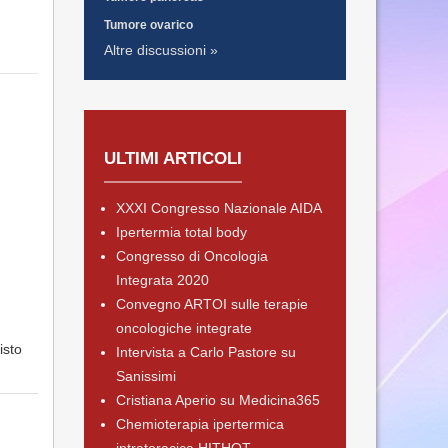
Tumore ovarico
Altre discussioni »
ULTIMI ARTICOLI
XXXI Congresso Nazionale AIDA
Ipertermia total body
Congresso di Oncologia
Integrata 2020
Convegno ARTOI sulle terapie
oncologiche integrate
isto
Intervista a Carlo Pastore su
Sanissimi
Cristiana Aperio su Medicina365
Chemioterapia ipertermica