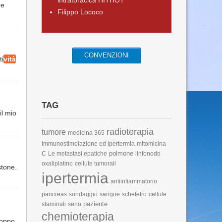
intratoracica HITHOT
re
Filippo Lococo
CONVENZIONI
ti
vità
TAG
il mio
radioterapia
tumore
medicina 365
Immunostimolazione ed ipertermia
mitomicina
polmone
C
Le metastasi epatiche
linfonodo
oxaliplatino
cellule tumorali
stone.
ipertermia
antiinfiammatorio
pancreas
sondaggio
sangue
scheletro
cellule
paziente
staminali
seno
chemioterapia
roppo