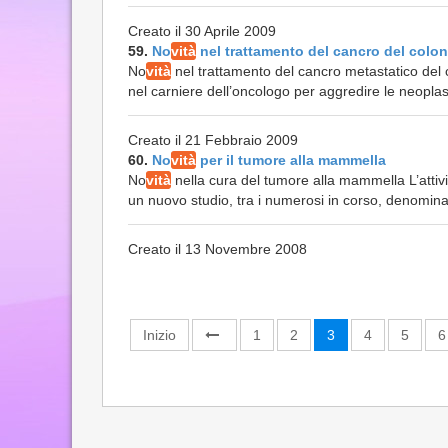
Creato il 30 Aprile 2009
59.
No
vità
nel trattamento del cancro del colon
No
vità
nel trattamento del cancro metastatico del 
nel carniere dell’oncologo per aggredire le neoplasi
Creato il 21 Febbraio 2009
60.
No
vità
per il tumore alla mammella
No
vità
nella cura del tumore alla mammella L’attivit
un nuovo studio, tra i numerosi in corso, denomina
Creato il 13 Novembre 2008
Inizio
1
2
3
4
5
6