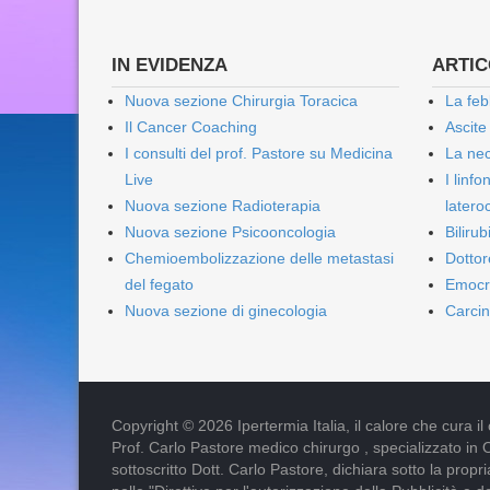
IN EVIDENZA
ARTICO
Nuova sezione Chirurgia Toracica
La feb
Il Cancer Coaching
Ascite
I consulti del prof. Pastore su Medicina
La nec
Live
I linf
Nuova sezione Radioterapia
lateroc
Nuova sezione Psicooncologia
Biliru
Chemioembolizzazione delle metastasi
Dottor
del fegato
Emocr
Nuova sezione di ginecologia
Carcin
Copyright © 2026 Ipertermia Italia, il calore che cura il can
Prof. Carlo Pastore medico chirurgo , specializzato in 
sottoscritto Dott. Carlo Pastore, dichiara sotto la pro