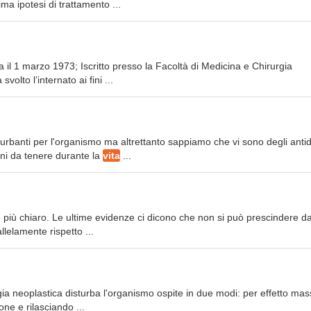
ma ipotesi di trattamento ...
 il 1 marzo 1973; Iscritto presso la Facoltà di Medicina e Chirurgia
olto l’internato ai fini ...
sturbanti per l'organismo ma altrettanto sappiamo che vi sono degli antid
uni da tenere durante la
vita
...
re più chiaro. Le ultime evidenze ci dicono che non si può prescindere d
lelamente rispetto ...
ia neoplastica disturba l'organismo ospite in due modi: per effetto ma
one e rilasciando ...