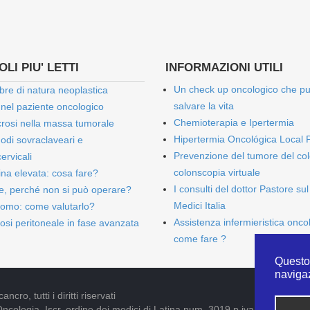
LI PIU' LETTI
INFORMAZIONI UTILI
Un check up oncologico che p
bre di natura neoplastica
salvare la vita
 nel paziente oncologico
Chemioterapia e Ipertermia
rosi nella massa tumorale
Hipertermia Oncológica Local 
onodi sovraclaveari e
Prevenzione del tumore del col
ervicali
colonscopia virtuale
bina elevata: cosa fare?
I consulti del dottor Pastore sul
e, perché non si può operare?
Medici Italia
omo: come valutarlo?
Assistenza infermieristica onco
osi peritoneale in fase avanzata
come fare ?
Questo 
naviga
cro, tutti i diritti riservati
Oncologia. Iscr. ordine dei medici di Latina num. 3019 p.iva 09052841005