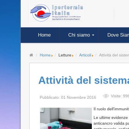
Home
Chi siamo
Dove Sia
Home
Letture
Articoli
Attività del sis
Attività del siste
Visite: 99
Pubblicato: 01 Novembre 2016
Il ruolo dell'immuni
Le ultime evidenze 
anticancro valida p