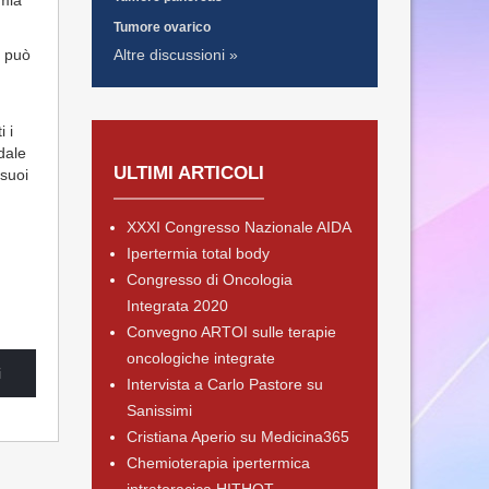
rmia
Tumore ovarico
i può
Altre discussioni »
 i
dale
ULTIMI ARTICOLI
 suoi
XXXI Congresso Nazionale AIDA
Ipertermia total body
Congresso di Oncologia
Integrata 2020
Convegno ARTOI sulle terapie
oncologiche integrate
i
Intervista a Carlo Pastore su
Sanissimi
Cristiana Aperio su Medicina365
Chemioterapia ipertermica