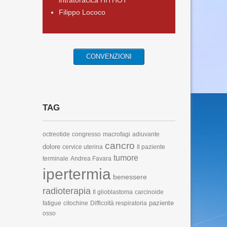
intratoracica HITHOT
Filippo Lococo
CONVENZIONI
TAG
octreotide
congresso
macrofagi
adiuvante
cancro
dolore
cervice uterina
Il paziente
tumore
terminale
Andrea Favara
ipertermia
benessere
radioterapia
Il glioblastoma
carcinoide
paziente
fatigue
citochine
Difficoltà respiratoria
osso