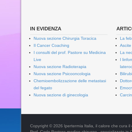
IN EVIDENZA
ARTICO
Nuova sezione Chirurgia Toracica
La feb
Il Cancer Coaching
Ascite
I consulti del prof. Pastore su Medicina
La nec
Live
I linf
Nuova sezione Radioterapia
lateroc
Nuova sezione Psicooncologia
Biliru
Chemioembolizzazione delle metastasi
Dottor
del fegato
Emocr
Nuova sezione di ginecologia
Carcin
Copyright © 2026 Ipertermia Italia, il calore che cura il can
Prof. Carlo Pastore medico chirurgo , specializzato in 