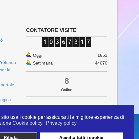
CONTATORE VISITE
uò
Oggi
1651
Profunda
Settimana
44070
on: la
8
 portale
Online
logica:
sito usa i cookie per assicurarti la migliore esperienza di
zione
Cookie policy
Privacy policy
Rifiuta
Accetta tutti i cookie
 info@ipertermiaitalia.it tel. 331/9584817 . Il