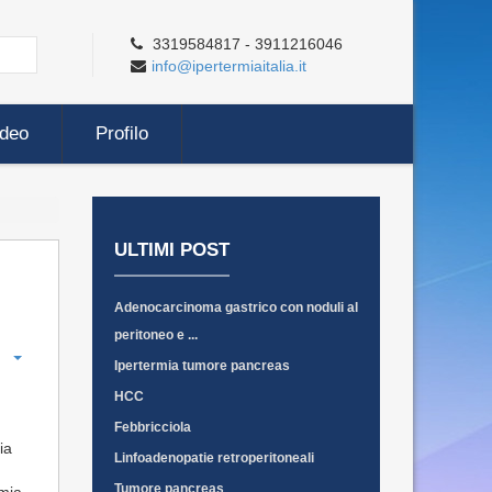
3319584817 - 3911216046
info@ipertermiaitalia.it
ideo
Profilo
ULTIMI POST
Adenocarcinoma gastrico con noduli al
peritoneo e ...
Ipertermia tumore pancreas
HCC
Febbricciola
ia
Linfoadenopatie retroperitoneali
Tumore pancreas