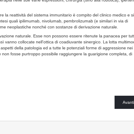
erapia nelle sue varie espressioni, chirurgia (sino alla robotica), iperte
e la reattività del sistema immunitario è compito del clinico medico e s
ntesi quali ipilimumab, nivolumab, pembrolizumab (e similari in via di
forme neoplastiche nonché con sostanze di derivazione naturale.
ivazione naturale. Esse non possono essere ritenute la panacea per tutti
ì vanno collocate nell'ottica di coadiuvante sinergico. La lotta multimo
spetti della patologia ed a tutte le potenziali forme di aggressione nei
e non fosse purtroppo possibile raggiungere la guarigione completa, di
Avant