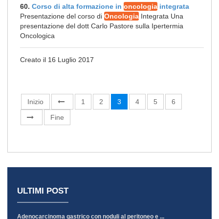
60.
Corso di alta formazione in
oncologia
integrata
Presentazione del corso di
Oncologia
Integrata Una
presentazione del dott Carlo Pastore sulla Ipertermia
Oncologica
Creato il 16 Luglio 2017
Inizio
1
2
3
4
5
6
Fine
ULTIMI POST
Adenocarcinoma gastrico con noduli al peritoneo e ...