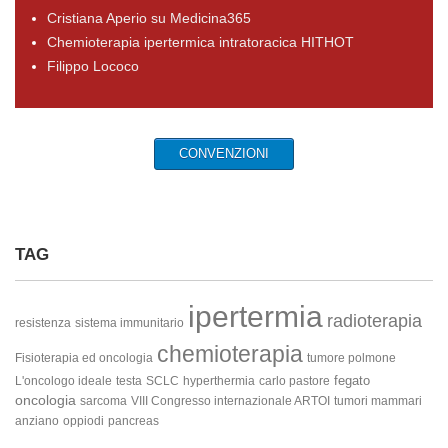
Cristiana Aperio su Medicina365
Chemioterapia ipertermica intratoracica HITHOT
Filippo Lococo
CONVENZIONI
TAG
ipertermia
radioterapia
resistenza
sistema immunitario
chemioterapia
Fisioterapia ed oncologia
tumore polmone
fegato
L'oncologo ideale
testa
SCLC
hyperthermia
carlo pastore
oncologia
sarcoma
VIII Congresso internazionale ARTOI
tumori mammari
anziano
oppiodi
pancreas