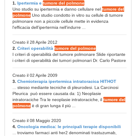
1.
Ipertermia e
tumore del polmone
Uno studio su ipertermia e danno cellulare nel
tumore del
polmone
Uno studio condotto in vitro su cellule di tumore
polmonare non a piccole cellule mette in evidenza
l'efficacia dell'ipertermia nell'indurre ...
Creato il 28 Aprile 2012
2.
Criteri operabilità
tumore del polmone
I criteri di operabilità del tumore polmonare Slide riportante
i criteri di operabilità dei tumori polmonari Dr. Carlo Pastore
Creato il 02 Aprile 2009
3.
Chemioterapia ipertermica intratoracica HITHOT
... stesso mediante tecniche di pleurodesi. La Carcinosi
Pleurica può essere causata da: 1) Neoplasie
intratoraciche Tra le neoplasie intratoraciche, il
tumore del
polmone
è di gran lunga il più ...
Creato il 08 Maggio 2020
4.
Oncologia medica: le principali terapie disponibili
... troviamo farmaci anti her2 denominati trastuzumab,