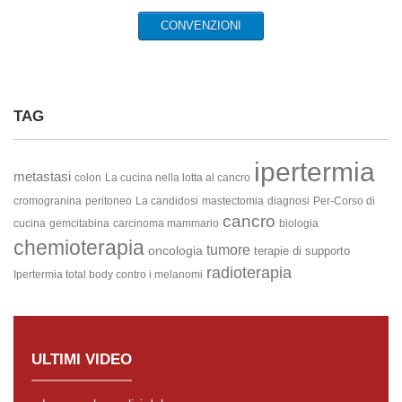
CONVENZIONI
TAG
ipertermia
metastasi
colon
La cucina nella lotta al cancro
cromogranina
peritoneo
La candidosi
mastectomia
diagnosi
Per-Corso di
cancro
cucina
gemcitabina
carcinoma mammario
biologia
chemioterapia
tumore
oncologia
terapie di supporto
radioterapia
Ipertermia total body contro i melanomi
ULTIMI VIDEO