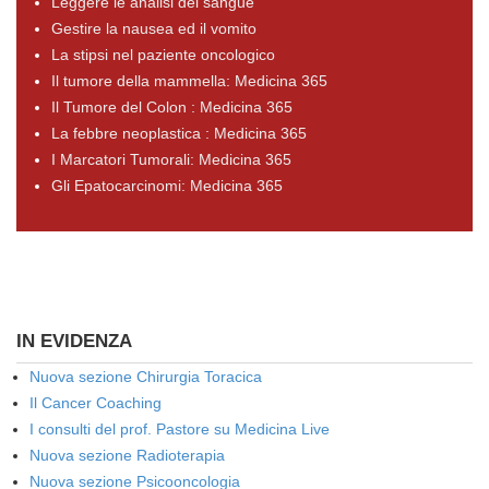
Leggere le analisi del sangue
Gestire la nausea ed il vomito
La stipsi nel paziente oncologico
Il tumore della mammella: Medicina 365
Il Tumore del Colon : Medicina 365
La febbre neoplastica : Medicina 365
I Marcatori Tumorali: Medicina 365
Gli Epatocarcinomi: Medicina 365
IN EVIDENZA
Nuova sezione Chirurgia Toracica
Il Cancer Coaching
I consulti del prof. Pastore su Medicina Live
Nuova sezione Radioterapia
Nuova sezione Psicooncologia