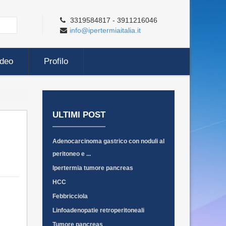
3319584817 - 3911216046
info@ipertermiaitalia.it
ideo
Profilo
ULTIMI POST
Adenocarcinoma gastrico con noduli al
peritoneo e ...
Ipertermia tumore pancreas
HCC
Febbricciola
Linfoadenopatie retroperitoneali
Tumore pancreas