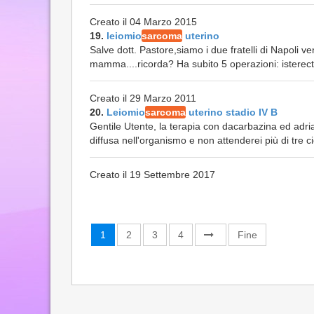
Creato il 04 Marzo 2015
19.
leiomio
sarcoma
uterino
Salve dott. Pastore,siamo i due fratelli di Napoli 
mamma....ricorda? Ha subito 5 operazioni: isterect
Creato il 29 Marzo 2011
20.
Leiomio
sarcoma
uterino stadio IV B
Gentile Utente, la terapia con dacarbazina ed adr
diffusa nell'organismo e non attenderei più di tre ci
Creato il 19 Settembre 2017
1
2
3
4
Fine