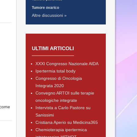
Tumore ovarico
Altre discussioni »
ULTIMI ARTICOLI
XXXI Congresso Nazionale AIDA
Ipertermia total body
Congresso di Oncologia
Integrata 2020
Convegno ARTOI sulle terapie
oncologiche integrate
e come
Intervista a Carlo Pastore su
Sanissimi
Cristiana Aperio su Medicina365
Chemioterapia ipertermica