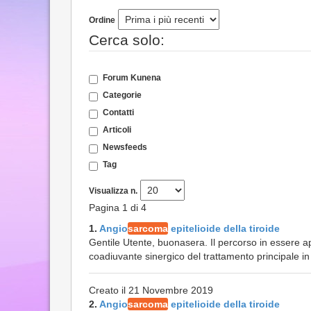
Ordine
Cerca solo:
Forum Kunena
Categorie
Contatti
Articoli
Newsfeeds
Tag
Visualizza n.
Pagina 1 di 4
1.
Angio
sarcoma
epitelioide della tiroide
Gentile Utente, buonasera. Il percorso in essere a
coadiuvante sinergico del trattamento principale in c
Creato il 21 Novembre 2019
2.
Angio
sarcoma
epitelioide della tiroide