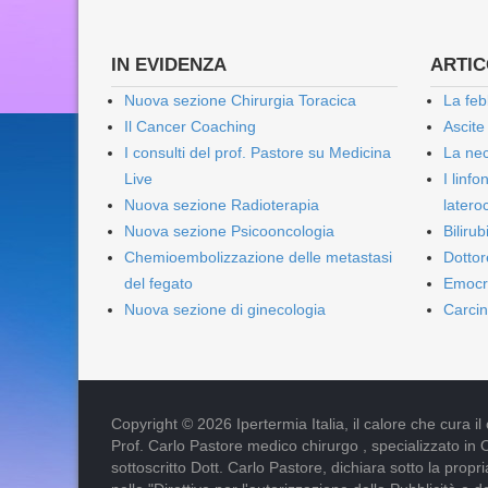
IN EVIDENZA
ARTICO
Nuova sezione Chirurgia Toracica
La feb
Il Cancer Coaching
Ascite
I consulti del prof. Pastore su Medicina
La nec
Live
I linf
Nuova sezione Radioterapia
lateroc
Nuova sezione Psicooncologia
Biliru
Chemioembolizzazione delle metastasi
Dottor
del fegato
Emocr
Nuova sezione di ginecologia
Carcin
Copyright © 2026 Ipertermia Italia, il calore che cura il can
Prof. Carlo Pastore medico chirurgo , specializzato in 
sottoscritto Dott. Carlo Pastore, dichiara sotto la pro