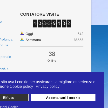
CONTATORE VISITE
uò
Oggi
842
Profunda
Settimana
35885
on: la
38
 portale
Online
logica:
sito usa i cookie per assicurarti la migliore esperienza di
zione
Cookie policy
Privacy policy
Rifiuta
Accetta tutti i cookie
 info@ipertermiaitalia.it tel. 331/9584817 . Il
ito è diramato nel rispetto delle Linee Guida contenute
zioni Cookie: