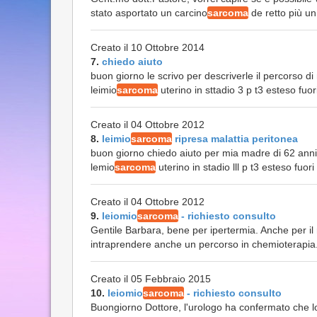
stato asportato un carcino
sarcoma
de retto più un
Creato il 10 Ottobre 2014
7.
chiedo aiuto
buon giorno le scrivo per descriverle il percorso di
leimio
sarcoma
uterino in sttadio 3 p t3 esteso fuori
Creato il 04 Ottobre 2012
8.
leimio
sarcoma
ripresa malattia peritonea
buon giorno chiedo aiuto per mia madre di 62 anni l
lemio
sarcoma
uterino in stadio lll p t3 esteso fuori
Creato il 04 Ottobre 2012
9.
leiomio
sarcoma
- richiesto consulto
Gentile Barbara, bene per ipertermia. Anche per i
intraprendere anche un percorso in chemioterapia. I 
Creato il 05 Febbraio 2015
10.
leiomio
sarcoma
- richiesto consulto
Buongiorno Dottore, l'urologo ha confermato che lo