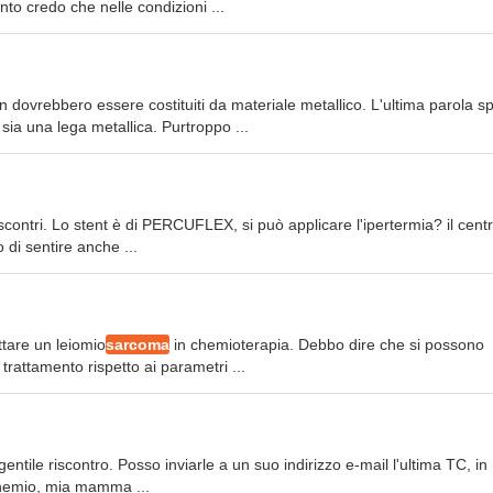
o credo che nelle condizioni ...
dovrebbero essere costituiti da materiale metallico. L'ultima parola sp
sia una lega metallica. Purtroppo ...
iscontri. Lo stent è di PERCUFLEX, si può applicare l'ipertermia? il centr
di sentire anche ...
ttare un leiomio
sarcoma
in chemioterapia. Debbo dire che si possono
 trattamento rispetto ai parametri ...
gentile riscontro. Posso inviarle a un suo indirizzo e-mail l'ultima TC, i
chemio, mia mamma ...