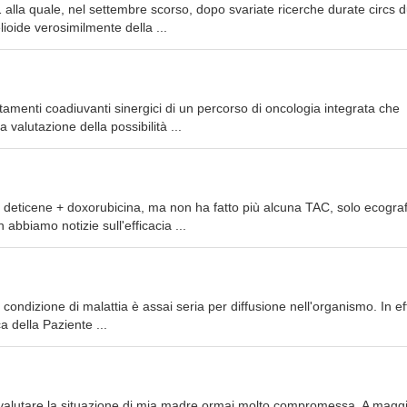
 alla quale, nel settembre scorso, dopo svariate ricerche durate circs 
lioide verosimilmente della ...
attamenti coadiuvanti sinergici di un percorso di oncologia integrata che
valutazione della possibilità ...
i deticene + doxorubicina, ma non ha fatto più alcuna TAC, solo ecograf
 abbiamo notizie sull'efficacia ...
condizione di malattia è assai seria per diffusione nell'organismo. In eff
a della Paziente ...
e valutare la situazione di mia madre ormai molto compromessa. A maggi