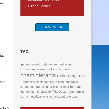
intratoracica HITHOT
due
Filippo Lococo
CONVENZIONI
TAG
ia,
dolore
Ipertermia total body
mediastino
cura
cromogranina
seno
Octreoscan
chemioterapia
radioterapia
11
etti
Congresso Nazionale UrOp
immunoterapia
farmaco
sondaggio
trabectedina
microcitoma
Ipertermia
intervista del TG1 Doctor
L'ipertermia
è una metodica invasiva
mitoxantrone
osso
o le è