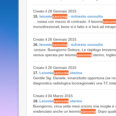
Creato il 28 Gennaio 2015
15.
leiomio
sarcoma
- richiesto consulto
... ossea con mezzo di contrasto. Il leiomio
sarcom
monodirezionali; bene si è fatto e si farà ad intra
Creato il 26 Gennaio 2015
16.
leiomio
sarcoma
- richiesto consulto
:unsure: Buongiorno Dottore, Le riepilogo brevem
veniva operata per leiomio
sarcoma
uterino, toglie
Creato il 26 Gennaio 2015
17.
Leiomio
sarcoma
uterino
Gentile Sig. Daniele, innanzitutto opportuna (se non
diagnostica radiologica locoregionale) una TC total
Creato il 04 Marzo 2015
18.
Leiomio
sarcoma
uterino
Buongiorno, circa sette mesi orsono mia moglie è s
evidenziato anche un leiomio
sarcoma
. Dopo quattr