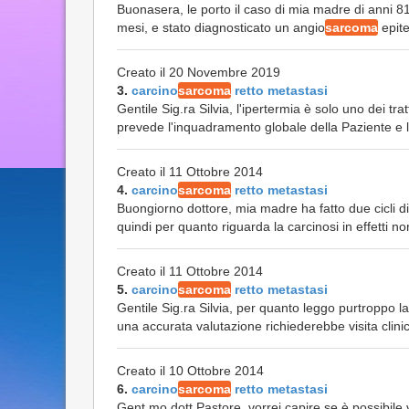
Buonasera, le porto il caso di mia madre di anni 81
mesi, e stato diagnosticato un angio
sarcoma
epite
Creato il 20 Novembre 2019
3.
carcino
sarcoma
retto metastasi
Gentile Sig.ra Silvia, l'ipertermia è solo uno dei tr
prevede l'inquadramento globale della Paziente e la 
Creato il 11 Ottobre 2014
4.
carcino
sarcoma
retto metastasi
Buongiorno dottore, mia madre ha fatto due cicli d
quindi per quanto riguarda la carcinosi in effetti non
Creato il 11 Ottobre 2014
5.
carcino
sarcoma
retto metastasi
Gentile Sig.ra Silvia, per quanto leggo purtroppo la 
una accurata valutazione richiederebbe visita clinic
Creato il 10 Ottobre 2014
6.
carcino
sarcoma
retto metastasi
Gent.mo dott.Pastore, vorrei capire se è possibil