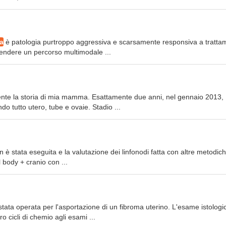
a
è patologia purtroppo aggressiva e scarsamente responsiva a tratta
prendere un percorso multimodale ...
ente la storia di mia mamma. Esattamente due anni, nel gennaio 2013,
ndo tutto utero, tube e ovaie. Stadio ...
 è stata eseguita e la valutazione dei linfonodi fatta con altre metodich
 body + cranio con ...
tata operata per l'asportazione di un fibroma uterino. L'esame istologi
o cicli di chemio agli esami ...