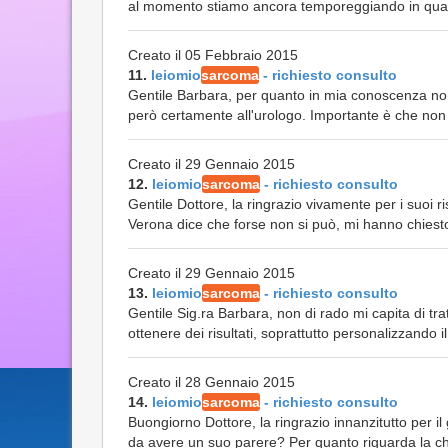
al momento stiamo ancora temporeggiando in quant
Creato il 05 Febbraio 2015
11.
leiomio
sarcoma
- richiesto consulto
Gentile Barbara, per quanto in mia conoscenza non 
però certamente all'urologo. Importante è che non 
Creato il 29 Gennaio 2015
12.
leiomio
sarcoma
- richiesto consulto
Gentile Dottore, la ringrazio vivamente per i suoi r
Verona dice che forse non si può, mi hanno chiesto 
Creato il 29 Gennaio 2015
13.
leiomio
sarcoma
- richiesto consulto
Gentile Sig.ra Barbara, non di rado mi capita di tra
ottenere dei risultati, soprattutto personalizzando il
Creato il 28 Gennaio 2015
14.
leiomio
sarcoma
- richiesto consulto
Buongiorno Dottore, la ringrazio innanzitutto per il 
da avere un suo parere? Per quanto riguarda la 