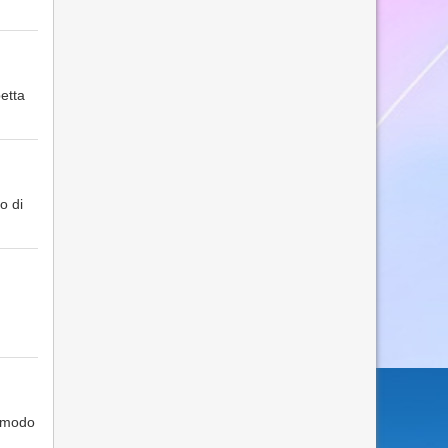
etta
o di
n modo