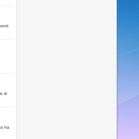
menti
e di
co ha