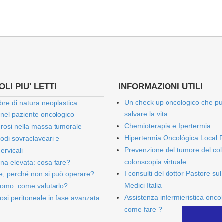
LI PIU' LETTI
INFORMAZIONI UTILI
Un check up oncologico che p
bre di natura neoplastica
salvare la vita
 nel paziente oncologico
Chemioterapia e Ipertermia
rosi nella massa tumorale
Hipertermia Oncológica Local 
onodi sovraclaveari e
Prevenzione del tumore del col
ervicali
colonscopia virtuale
bina elevata: cosa fare?
I consulti del dottor Pastore sul
e, perché non si può operare?
Medici Italia
omo: come valutarlo?
Assistenza infermieristica onco
osi peritoneale in fase avanzata
come fare ?