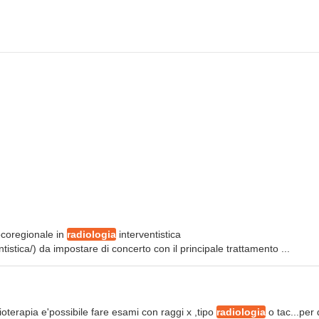
locoregionale in
radiologia
interventistica
ntistica/) da impostare di concerto con il principale trattamento ...
oterapia e'possibile fare esami con raggi x ,tipo
radiologia
o tac...per 