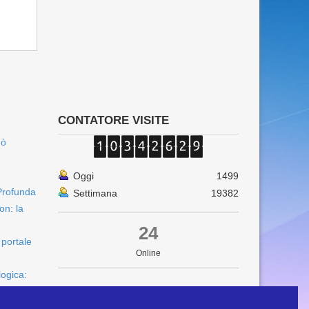
CONTATORE VISITE
uò
Oggi
1499
Profunda
Settimana
19382
on: la
24
 portale
Online
logica: