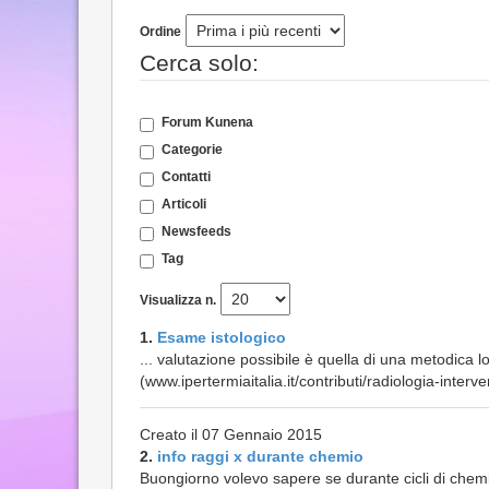
Ordine
Cerca solo:
Forum Kunena
Categorie
Contatti
Articoli
Newsfeeds
Tag
Visualizza n.
1.
Esame istologico
... valutazione possibile è quella di una metodica 
(www.ipertermiaitalia.it/contributi/radiologia-interve
Creato il 07 Gennaio 2015
2.
info raggi x durante chemio
Buongiorno volevo sapere se durante cicli di chemi