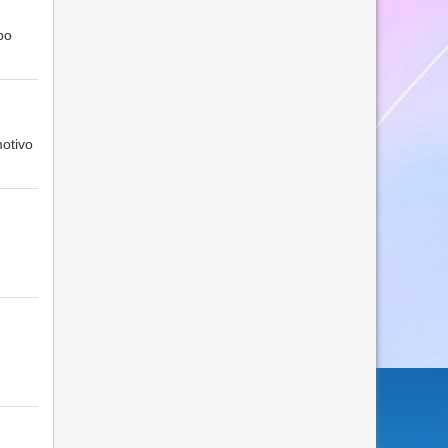
po
motivo