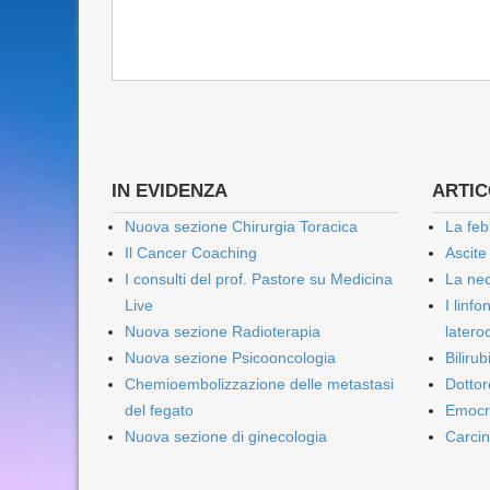
IN EVIDENZA
ARTICO
Nuova sezione Chirurgia Toracica
La feb
Il Cancer Coaching
Ascite
I consulti del prof. Pastore su Medicina
La nec
Live
I linf
Nuova sezione Radioterapia
lateroc
Nuova sezione Psicooncologia
Biliru
Chemioembolizzazione delle metastasi
Dottor
del fegato
Emocr
Nuova sezione di ginecologia
Carcin