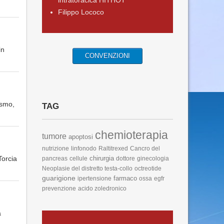
intratoracica HITHOT
Filippo Lococo
in
CONVENZIONI
ismo,
TAG
chemioterapia
tumore
apoptosi
nutrizione
linfonodo
Raltitrexed
Cancro del
Torcia
chirurgia
pancreas
cellule
dottore
ginecologia
Neoplasie del distretto testa-collo
octreotide
guarigione
farmaco
ipertensione
ossa
egfr
prevenzione
acido zoledronico
a