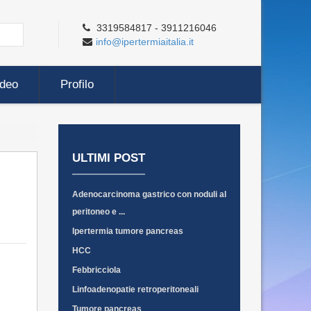
3319584817 - 3911216046
info@ipertermiaitalia.it
ideo
Profilo
ULTIMI POST
Adenocarcinoma gastrico con noduli al
peritoneo e ...
Ipertermia tumore pancreas
HCC
Febbricciola
Linfoadenopatie retroperitoneali
Tumore pancreas