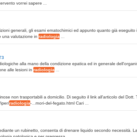
tervento vorrei sapere ...
dizioni generali, gli esami ematochimici ed appunto quanto già eseguito 
e una valutazione in
radiologia
...
T3
diologiche alla mano della condizione epatica ed in generale dell'organ
one alle lesioni in
radiologia
...
ose non trasportabili a domicilio. Di seguito il link all'articolo del Dott. 
/iper/
radiologia
-...mori-del-fegato.html Cari ...
ediante un rubinetto, consenta di drenare liquido secondo necessità. L
logia patologica e per pregressa ...