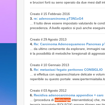
e bruciori forti su seno operato da due mesi dall in
Creato il 15 Febbraio 2016
3.
re: adenocarcinoma pT3N1cG4
... Il tutto deve essere impostato valutando le con
precedenza. A livello epatico si può anche eseguir
Creato il 29 Agosto 2013
4.
Re: Carcinoma Adenosquamoso Pancreas p
... da ultimo certamente da esplorare, immagini ra
è la possibilità di metodiche loregionali di aggressi
Creato il 10 Gennaio 2013
5.
Re: metastasi fegato peritoneo CONSIGLIO
... si effettua con apparecchiature delicate e volumin
reperibile su questo portale: www.ipertermiaitalia.it
Creato il 03 Agosto 2012
6.
Recidiva adenocarcinoma appendice + carc
... (procedura di
radiologia
interventistica) che, m
terapia impostata (FOLFOX) appare idoneo per tipo