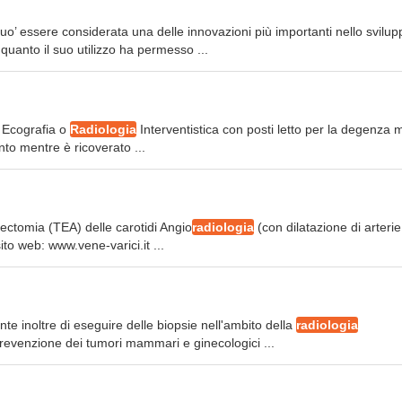
uo’ essere considerata una delle innovazioni più importanti nello svilup
quanto il suo utilizzo ha permesso ...
i Ecografia o
Radiologia
Interventistica con posti letto per la degenza 
nto mentre è ricoverato ...
ectomia (TEA) delle carotidi Angio
radiologia
(con dilatazione di arterie
ito web: www.vene-varici.it ...
te inoltre di eseguire delle biopsie nell'ambito della
radiologia
 prevenzione dei tumori mammari e ginecologici ...