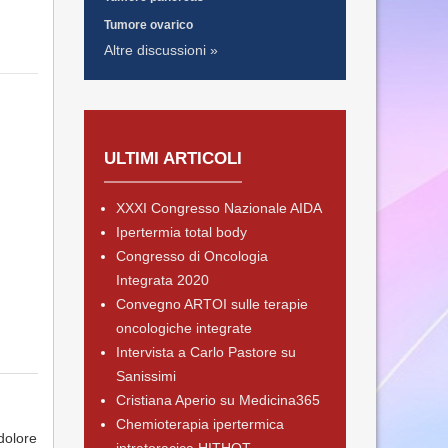
Tumore ovarico
Altre discussioni »
ULTIMI ARTICOLI
XXXI Congresso Nazionale AIDA
Ipertermia total body
Congresso di Oncologia
Integrata 2020
Convegno ARTOI sulle terapie
oncologiche integrate
Intervista a Carlo Pastore su
Sanissimi
Cristiana Aperio su Medicina365
Chemioterapia ipertermica
dolore