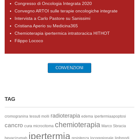
Congresso di Oncologia Integrata 2020
Convegno ARTOI sulle terapie oncologiche integrate
Intervista a Carlo Pastore su Sanissimi
Cristiana Aperio su Medicina365
Chemioterapia ipertermica intratoracica HITHOT
Filippo Lococo
CONVENZIONI
TAG
radioterapia
cromogranina
tessuti molli
edema
ipertermiaapoptosi
chemioterapia
cancro
cura
microcitoma
Marco Sbracia
ipertermia
bevacizumab
resistenza
locoregionale
linfonodi