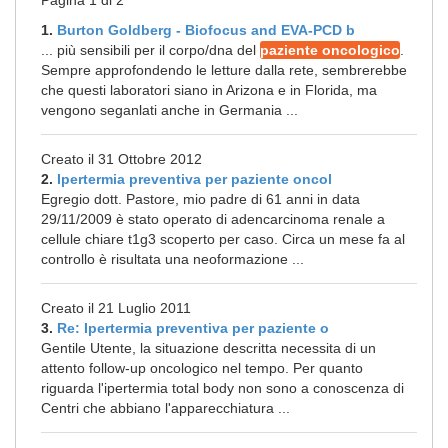
Pagina 1 di 2
1.
Burton Goldberg - Biofocus and EVA-PCD b
... più sensibili per il corpo/dna del
paziente oncologico
.
Sempre approfondendo le letture dalla rete, sembrerebbe
che questi laboratori siano in Arizona e in Florida, ma
vengono seganlati anche in Germania ...
Creato il 31 Ottobre 2012
2.
Ipertermia preventiva per paziente oncol
Egregio dott. Pastore, mio padre di 61 anni in data
29/11/2009 è stato operato di adencarcinoma renale a
cellule chiare t1g3 scoperto per caso. Circa un mese fa al
controllo è risultata una neoformazione ...
Creato il 21 Luglio 2011
3.
Re: Ipertermia preventiva per paziente o
Gentile Utente, la situazione descritta necessita di un
attento follow-up oncologico nel tempo. Per quanto
riguarda l'ipertermia total body non sono a conoscenza di
Centri che abbiano l'apparecchiatura ...