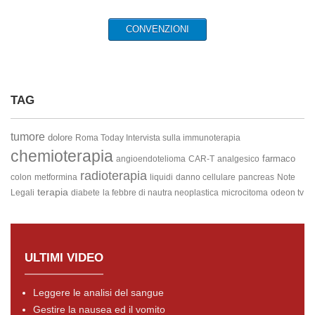
CONVENZIONI
TAG
tumore
dolore
Roma Today Intervista sulla immunoterapia
chemioterapia
farmaco
angioendotelioma
CAR-T
analgesico
radioterapia
colon
metformina
liquidi
danno cellulare
pancreas
Note
terapia
Legali
diabete
la febbre di nautra neoplastica
microcitoma
odeon tv
ULTIMI VIDEO
Leggere le analisi del sangue
Gestire la nausea ed il vomito