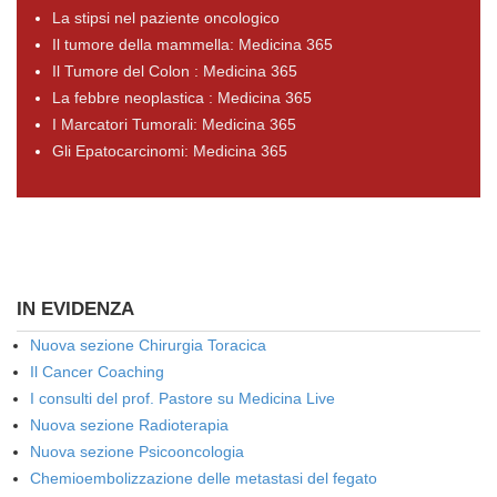
La stipsi nel paziente oncologico
Il tumore della mammella: Medicina 365
Il Tumore del Colon : Medicina 365
La febbre neoplastica : Medicina 365
I Marcatori Tumorali: Medicina 365
Gli Epatocarcinomi: Medicina 365
IN EVIDENZA
Nuova sezione Chirurgia Toracica
Il Cancer Coaching
I consulti del prof. Pastore su Medicina Live
Nuova sezione Radioterapia
Nuova sezione Psicooncologia
Chemioembolizzazione delle metastasi del fegato