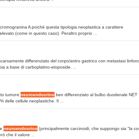
 cromogranina A poichè questa tipologia neoplastica a carattere
evato (come in questo caso). Peraltro proprio ...
carsamente differenziato del corpo/antro gastrico con metastasi linfono
ia a base di carboplatino-etoposide. ...
rato tumore
neuroendocrino
ben differenziato al bulbo duodenale NET
% delle cellule neoplastiche. Il ...
re
neuroendocrino
(principalmente carcinoidi; che suppongo sia "la c
rò che il valore ...