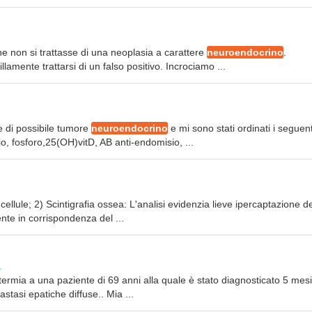
e non si trattasse di una neoplasia a carattere
neuroendocrino
.
llamente trattarsi di un falso positivo. Incrociamo ...
 e di possibile tumore
neuroendocrino
e mi sono stati ordinati i seguent
 fosforo,25(OH)vitD, AB anti-endomisio, ...
cellule; 2) Scintigrafia ossea: L'analisi evidenzia lieve ipercaptazione de
ente in corrispondenza del ...
a
rtermia a una paziente di 69 anni alla quale è stato diagnosticato 5 mesi
tasi epatiche diffuse.. Mia ...