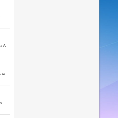
e
na A
 ai
la