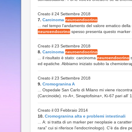
Creato il 24 Settembre 2018
7.
Carcinoma
neuroendocrino
... nel tempo l'andamento del valore ematico della
neuroendocrino
spesso presenta questo marker el
Creato il 23 Settembre 2018
8.
Carcinoma
neuroendocrino
... il risultato è stato: carcinoma
neuroendocrino
s
ed epatiche. Abbiamo iniziato subito la chemioterap
Creato il 23 Settembre 2018
9.
Cromogranina A
... Ospedale San Carlo di Milano mi viene riscont
(Carcinoide). ro-A+, Sinaptofisina+, Ki-67 pari all' 1
Creato il 03 Febbraio 2014
10.
Cromogranina alta e problemi intestinali
... A: si tratta di un marker per neoplasie a caratte
rara" cui si riferisce l'endocrinologo). C'è da dire pe