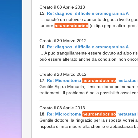
Creato il 08 Aprile 2013
15.
Re: diagnosi difficile e cromogranina A
... nonché un notevole aumento di gas a livello g
tumore
neuroendocrino
(di tipo gep o altro -pros
Creato il 30 Marzo 2012
16.
Re: diagnosi difficile e cromogranina A
... A può tranquillamente essere dovuto ad altro r
può essere alterato anche da condizioni non oncol
Creato il 28 Marzo 2012
17.
Re: Microcitoma
neuroendocrino
metastasi
Gentile Sig.ra Manuela, il microcitoma polmonare av
trattamenti. Il problema è nella possibilità assai co
Creato il 08 Aprile 2013
18.
Re: Microcitoma
neuroendocrino
metastasi
Gentile dottore, la ringrazio per la risposta Vorrei 
risposta di mia madre alla chemio è abbastanza b