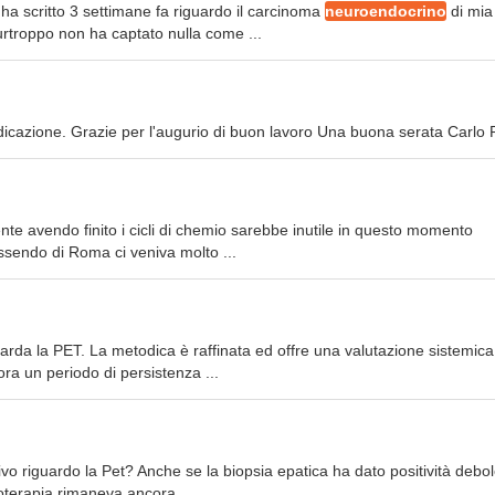
a scritto 3 settimane fa riguardo il carcinoma
neuroendocrino
di mia
urtroppo non ha captato nulla come ...
dicazione. Grazie per l'augurio di buon lavoro Una buona serata Carlo 
nte avendo finito i cicli di chemio sarebbe inutile in questo momento
Essendo di Roma ci veniva molto ...
iguarda la PET. La metodica è raffinata ed offre una valutazione sistemica
ra un periodo di persistenza ...
tivo riguardo la Pet? Anche se la biopsia epatica ha dato positività debol
oterapia rimaneva ancora ...