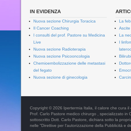
IN EVIDENZA
ARTICO
Nuova sezione Chirurgia Toracica
La feb
Il Cancer Coaching
Ascite
I consulti del prof. Pastore su Medicina
La nec
Live
I linf
Nuova sezione Radioterapia
lateroc
Nuova sezione Psicooncologia
Biliru
Chemioembolizzazione delle metastasi
Dottor
del fegato
Emocr
Nuova sezione di ginecologia
Carcin
Copyright © 2026 Ipertermia Italia, il calore che cura il can
Prof. Carlo Pastore medico chirurgo , specializzato in 
sottoscritto Dott. Carlo Pastore, dichiara sotto la pro
nelle "Direttive per l'autorizzazione della Pubblicità e d