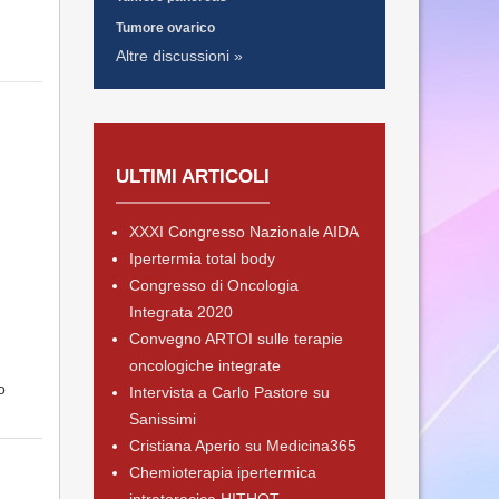
Tumore ovarico
Altre discussioni »
ULTIMI ARTICOLI
XXXI Congresso Nazionale AIDA
Ipertermia total body
Congresso di Oncologia
Integrata 2020
Convegno ARTOI sulle terapie
oncologiche integrate
o
Intervista a Carlo Pastore su
Sanissimi
Cristiana Aperio su Medicina365
Chemioterapia ipertermica