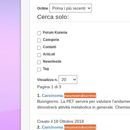
Ordine
Cerca solo:
Forum Kunena
Categorie
Contatti
Articoli
Newsfeeds
Tag
Visualizza n.
Pagina 1 di 3
1.
Carcinoma
neuroendocrino
Buongiorno. La PET servirà per valutare l'andamento
dimostrerà attività metabolica in generale. Chemi
Creato il 18 Ottobre 2018
2.
Carcinoma
neuroendocrino