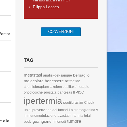
intratoracica HITHOT
Filippo Lococo
CONVENZIONI
Pastor
TAG
metastasi
bersaglio
analisi-del-sangue
molecolare
benessere
octreotide
chemioterapiam taxolom paclitaxel
terapie
oncologiche
prostata
pancreas
Il PICC
ipertermia
pegfilgrastim
Check
up di prevenzione dei tumori
La cromogranina A
immunomodulazione
avastatin
rtermia total
e alla
tumore
guarigione
body
linfonodi