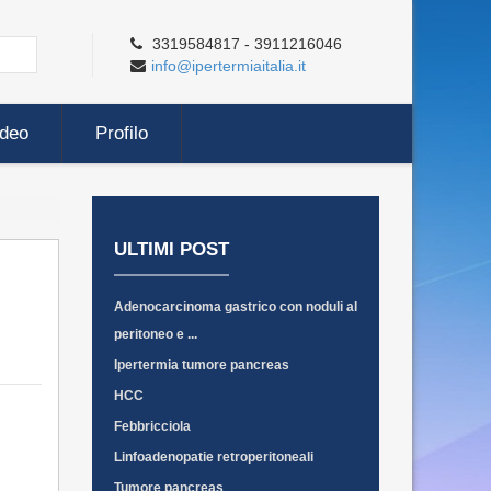
3319584817 - 3911216046
info@ipertermiaitalia.it
ideo
Profilo
ULTIMI POST
Adenocarcinoma gastrico con noduli al
peritoneo e ...
Ipertermia tumore pancreas
HCC
Febbricciola
Linfoadenopatie retroperitoneali
Tumore pancreas