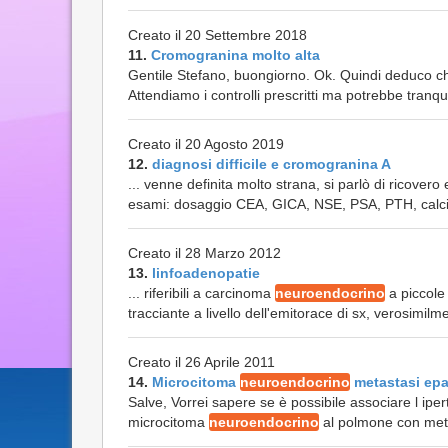
Creato il 20 Settembre 2018
11.
Cromogranina molto alta
Gentile Stefano, buongiorno. Ok. Quindi deduco ch
Attendiamo i controlli prescritti ma potrebbe tranqui
Creato il 20 Agosto 2019
12.
diagnosi difficile e cromogranina A
... venne definita molto strana, si parlò di ricovero
esami: dosaggio CEA, GICA, NSE, PSA, PTH, calcio,
Creato il 28 Marzo 2012
13.
linfoadenopatie
... riferibili a carcinoma
neuroendocrino
a piccole 
tracciante a livello dell'emitorace di sx, verosimilm
Creato il 26 Aprile 2011
14.
Microcitoma
neuroendocrino
metastasi ep
Salve, Vorrei sapere se è possibile associare l ipe
microcitoma
neuroendocrino
al polmone con metas