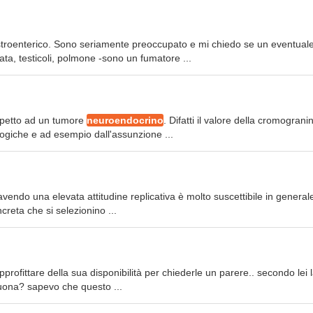
astroenterico. Sono seriamente preoccupato e mi chiedo se un eventual
tata, testicoli, polmone -sono un fumatore ...
ispetto ad un tumore
neuroendocrino
. Difatti il valore della cromograni
ogiche e ad esempio dall'assunzione ...
endo una elevata attitudine replicativa è molto suscettibile in generale
ncreta che si selezionino ...
approfittare della sua disponibilità per chiederle un parere.. secondo lei 
uona? sapevo che questo ...