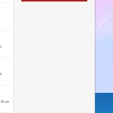
i
l
 fa un