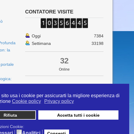
CONTATORE VISITE
uò
Oggi
7384
Profunda
Settimana
33198
on: la
32
 portale
Online
logica:
sito usa i cookie per assicurarti la migliore esperienza di
zione
Cookie policy
Privacy policy
Rifiuta
Accetta tutti i cookie
 info@ipertermiaitalia.it tel. 331/9584817 . Il
ito è diramato nel rispetto delle Linee Guida contenute
zioni Cookie:
tivi clinici" - Delibera n. 129/2007
essari
Analitici
Consenti