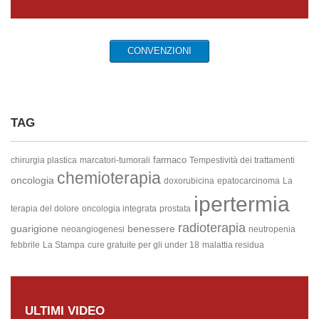
CONVENZIONI
TAG
farmaco
chirurgia plastica
marcatori-tumorali
Tempestività dei trattamenti
chemioterapia
oncologia
doxorubicina
epatocarcinoma
La
ipertermia
terapia del dolore
oncologia integrata
prostata
radioterapia
guarigione
benessere
neoangiogenesi
neutropenia
febbrile
La Stampa
cure gratuite per gli under 18
malattia residua
ULTIMI VIDEO