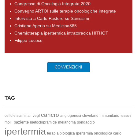
Congresso di Oncologia Integrata 2020
Convegno ARTOI sulle terapie oncologiche integrate
Intervista a Carlo Pastore su Sanissimi
Cristiana Aperio su Medicina365
Chemioterapia ipertermica intratoracica HITHOT
Filippo Lococo
CONVENZIONI
TAG
cancro
cellule staminali
vegf
angiogenesi
cleveland
immunitario
tessuti
paziente
molli
metoclopramide
melanoma
sondaggio
ipertermia
terapia biologica
ipertermia oncologica carlo