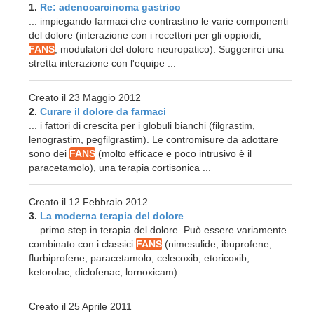
1.
Re: adenocarcinoma gastrico
... impiegando farmaci che contrastino le varie componenti
del dolore (interazione con i recettori per gli oppioidi,
FANS
, modulatori del dolore neuropatico). Suggerirei una
stretta interazione con l'equipe ...
Creato il 23 Maggio 2012
2.
Curare il dolore da farmaci
... i fattori di crescita per i globuli bianchi (filgrastim,
lenograstim, pegfilgrastim). Le contromisure da adottare
sono dei
FANS
(molto efficace e poco intrusivo è il
paracetamolo), una terapia cortisonica ...
Creato il 12 Febbraio 2012
3.
La moderna terapia del dolore
... primo step in terapia del dolore. Può essere variamente
combinato con i classici
FANS
(nimesulide, ibuprofene,
flurbiprofene, paracetamolo, celecoxib, etoricoxib,
ketorolac, diclofenac, lornoxicam) ...
Creato il 25 Aprile 2011