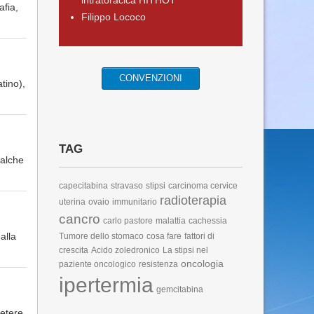
intratoracica HITHOT
afia,
Filippo Lococo
CONVENZIONI
atino),
TAG
ualche
capecitabina
stravaso
stipsi
carcinoma cervice
radioterapia
uterina
ovaio
immunitario
cancro
carlo pastore
malattia
cachessia
alla
Tumore dello stomaco
cosa fare
fattori di
crescita
Acido zoledronico
La stipsi nel
oncologia
paziente oncologico
resistenza
ipertermia
gemcitabina
tetere