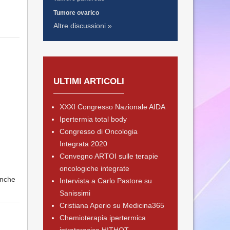
Tumore ovarico
Altre discussioni »
ULTIMI ARTICOLI
XXXI Congresso Nazionale AIDA
Ipertermia total body
Congresso di Oncologia
Integrata 2020
Convegno ARTOI sulle terapie
oncologiche integrate
anche
Intervista a Carlo Pastore su
Sanissimi
Cristiana Aperio su Medicina365
Chemioterapia ipertermica