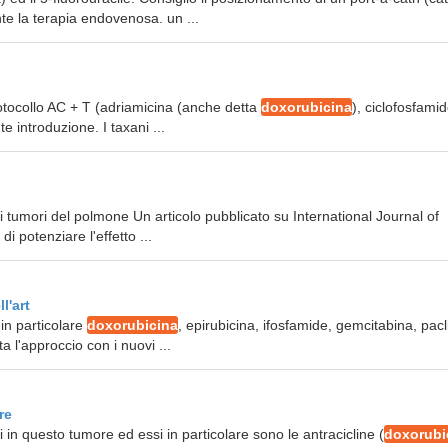
e la terapia endovenosa. un ...
rotocollo AC + T (adriamicina (anche detta
doxorubicina
), ciclofosfami
te introduzione. I taxani ...
nei tumori del polmone Un articolo pubblicato su International Journal of
i potenziare l'effetto ...
l'art
 in particolare
doxorubicina
, epirubicina, ifosfamide, gemcitabina, pacli
 l'approccio con i nuovi ...
re
i in questo tumore ed essi in particolare sono le antracicline (
doxorubi