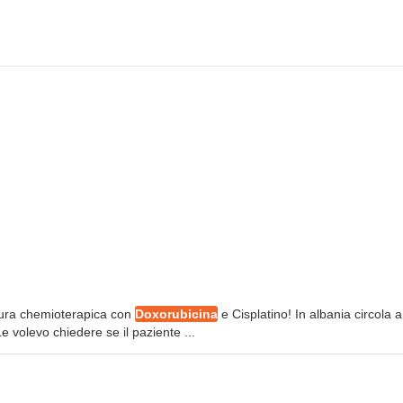
 cura chemioterapica con
Doxorubicina
e Cisplatino! In albania circola 
 volevo chiedere se il paziente ...