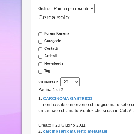
Ordine
Cerca solo:
Forum Kunena
Categorie
Contatti
Articoli
Newsfeeds
Tag
Visualizza n.
Pagina 1 di 2
1.
CARCINOMA GASTRICO
... non ha subito intervento chirurgico ma è sotto
un farmaco chiamato Vidatox che si usa in Cuba! Le
Creato il 29 Giugno 2011
2.
carcinosarcoma retto metastasi