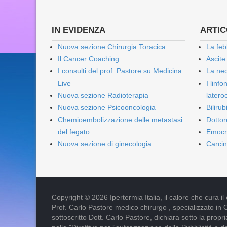
IN EVIDENZA
ARTICO
Nuova sezione Chirurgia Toracica
La feb
Il Cancer Coaching
Ascite
I consulti del prof. Pastore su Medicina
La nec
Live
I linf
Nuova sezione Radioterapia
lateroc
Nuova sezione Psicooncologia
Biliru
Chemioembolizzazione delle metastasi
Dottor
del fegato
Emocr
Nuova sezione di ginecologia
Carcin
Copyright © 2026 Ipertermia Italia, il calore che cura il can
Prof. Carlo Pastore medico chirurgo , specializzato in 
sottoscritto Dott. Carlo Pastore, dichiara sotto la pro