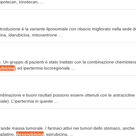
opotecan, irinotecan, ...
troduzione è la variante liposomiale con rilascio migliorato nella sede d
cina, idarubicina, mitoxantrone ...
ento. Un gruppo di pazienti è stato trattato con la combinazione chemioter
ubicina
) ed ipertermia locoregionale ...
combinazione e buoni risultati possono essere ottenuti con le antracicline
ale). L'ipertermia in queste ...
rande massa tumorale. I farmaci attivi nei tumori dello stomaco, anche 
splatino,
doxorubicina
, epirubicina, ...