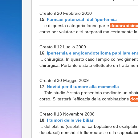
Creato il 20 Febbraio 2010
15.
Farmaci potenziati dall’ipertermia
... e di questa categoria fanno parte
doxorubicin
corso per valutare altri preparati ma certamente la 
Creato il 12 Luglio 2009
16.
Ipertermia e angioendotelioma papillare e
... chirurgica. In questo caso l'ampio coinvolgiment
chirurgica. Pertanto è stato effettuato un trattame
Creato il 30 Maggio 2009
17.
Novità per il tumore alla mammella
... Tale studio è stato presentato mediante un abs
corso. Si testerà l’efficacia della combinazione
dox
Creato il 13 Novembre 2008
18.
I tumori delle vie biliari
... del platino (cisplatino, carboplatino ed oxaliplatin
docetaxel) nonché il 5-fluorouracile o la capecitabin