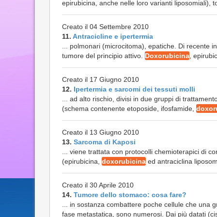
epirubicina, anche nelle loro varianti liposomiali), t
Creato il 04 Settembre 2010
11.
Antracicline e ipertermia
... polmonari (microcitoma), epatiche. Di recente in
tumore del principio attivo.
Doxorubicina
, epirubi
Creato il 17 Giugno 2010
12.
Ipertermia e sarcomi dei tessuti molli
... ad alto rischio, divisi in due gruppi di trattam
(schema contenente etoposide, ifosfamide,
doxor
Creato il 13 Giugno 2010
13.
Sarcoma di Kaposi
... viene trattata con protocolli chemioterapici di 
(epirubicina,
doxorubicina
ed antraciclina liposomi
Creato il 30 Aprile 2010
14.
Tumore dello stomaco: cosa fare?
... in sostanza combattere poche cellule che una g
fase metastatica, sono numerosi. Dai più datati (ci