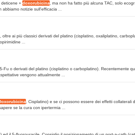
i deticene +
doxorubicina
, ma non ha fatto più alcuna TAC, solo ecogr
 abbiamo notizie sull'efficacia ...
, oltre ai più classici derivati del platino (cisplatino, oxaliplatino, carbopl
opirimidine ...
l 5-Fu o derivati del platino (cisplatino o carboplatino). Recentemente q
 aspettative vengono attualmente ...
Doxorubicina
, Cisplatino) e se ci possono essere dei effetti collaterali d
ere se la cura con ipertermia ...
a) ed il 5-fluorouracile. Consiglio il posizionamento di un port-a-cath (ca