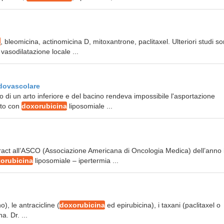
a
, bleomicina, actinomicina D, mitoxantrone, paclitaxel. Ulteriori studi so
vasodilatazione locale ...
ndovascolare
o di un arto inferiore e del bacino rendeva impossibile l'asportazione
nto con
doxorubicina
liposomiale ...
tract all’ASCO (Associazione Americana di Oncologia Medica) dell’anno 
orubicina
liposomiale – ipertermia ...
o), le antracicline (
doxorubicina
ed epirubicina), i taxani (paclitaxel o
a. Dr. ...