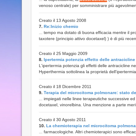
venoso centrale) per somministrare più agevolment
Creato il 13 Agosto 2008
7.
Re:Inizio chemio
... tempo ma dotato di buona efficacia mentre il p
taxotere (principio attivo docetaxel) ) è di più recen
Creato il 25 Maggio 2009
8.
Ipertermia potenzia effetto delle antracicline
L'ipertermia potenzia gli effetti delle antracicline 
Hyperthermia sottolinea la proprietà dell'ipertermia d
Creato il 18 Dicembre 2011
9.
Terapia del microcitoma polmonare: stato del
... impiegati nelle linee terapeutiche successive ed
docetaxel, vinorelbina. Una menzione a parte merita
Creato il 30 Agosto 2011
10.
La chemioterapia nel microcitoma polmona
... farmacologiche. Altri chemioterapici sono efficac