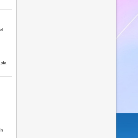
el
apia
in