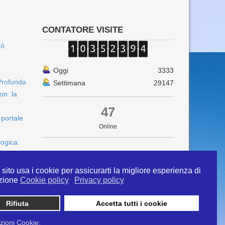
CONTATORE VISITE
uò
Oggi
3333
Profunda
Settimana
29147
on: la
47
 portale
Online
logica:
sito usa i cookie per assicurarti la migliore esperienza di
zione
Cookie policy
Privacy policy
Rifiuta
Accetta tutti i cookie
 info@ipertermiaitalia.it tel. 331/9584817 . Il
ito è diramato nel rispetto delle Linee Guida contenute
zioni Cookie: