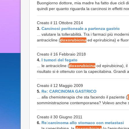
Buongiorno dottore, mia madre ha fatto due cicli d
quindi per quanto riguarda la carcinosi in effetti non
Creato il 11 Ottobre 2014
3.
Carcinosi peritoneale a partenza gastric
... valutare la tollerabilità. Tra i farmaci più moderni
antracicline (
doxorubicina
ed eprirubicina) e fluor
Creato il 16 Febbraio 2018
4.
I tumori del fegato
... le antracicline (
doxorubicina
od epirubicina), i
risultato si è ottenuto con la capecitabina. Grandi
Creato il 12 Maggio 2009
5.
Re: CARCINOMA GASTRICO
... alla chemioterapia che sta facendo il paziente (
somministrazione contemporanea? Volevo anche sap
Creato il 30 Giugno 2011
6.
Re:carcinoma allo stomaco con metastasi
... la capecitabina, la
doxorubicina
(o l'epirubicin