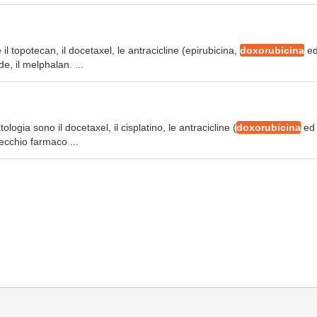
 il topotecan, il docetaxel, le antracicline (epirubicina,
doxorubicina
ed
de, il melphalan. ...
atologia sono il docetaxel, il cisplatino, le antracicline (
doxorubicina
ed
(vecchio farmaco ...