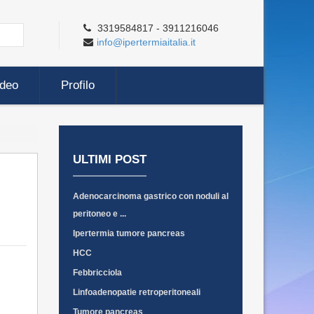
3319584817 - 3911216046
info@ipertermiaitalia.it
ideo
Profilo
ULTIMI POST
Adenocarcinoma gastrico con noduli al
peritoneo e ...
Ipertermia tumore pancreas
HCC
Febbricciola
Linfoadenopatie retroperitoneali
Tumore pancreas