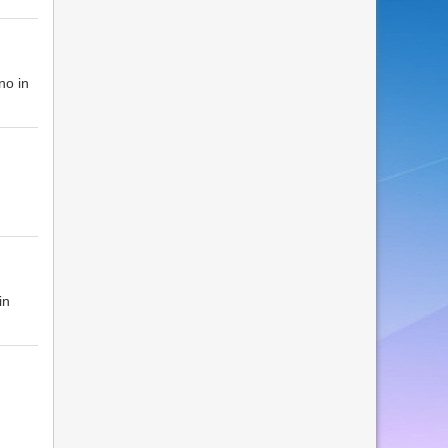
no in
in