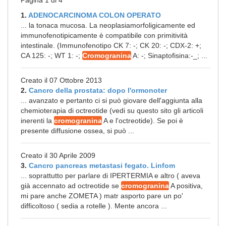
Pagina 1 di 4
1.
ADENOCARCINOMA COLON OPERATO
... la tonaca mucosa. La neoplasiamorfoligicamente ed
immunofenotipicamente è compatibile con primitività
intestinale. (Immunofenotipo CK 7: -; CK 20: -; CDX-2: +;
CA 125: -; WT 1: -;
Cromogranina
A: -; Sinaptofisina:-_; ...
Creato il 07 Ottobre 2013
2.
Cancro della prostata: dopo l'ormonoter
... avanzato e pertanto ci si può giovare dell'aggiunta alla
chemioterapia di octreotide (vedi su questo sito gli articoli
inerenti la
cromogranina
A e l'octreotide). Se poi è
presente diffusione ossea, si può ...
Creato il 30 Aprile 2009
3.
Cancro pancreas metastasi fegato. Linfom
... soprattutto per parlare di IPERTERMIA e altro ( aveva
già accennato ad octreotide se
cromogranina
A positiva,
mi pare anche ZOMETA ) matr asporto pare un po'
difficoltoso ( sedia a rotelle ). Mente ancora ...