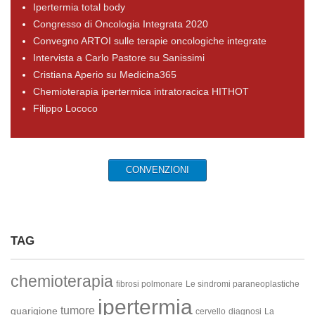
Ipertermia total body
Congresso di Oncologia Integrata 2020
Convegno ARTOI sulle terapie oncologiche integrate
Intervista a Carlo Pastore su Sanissimi
Cristiana Aperio su Medicina365
Chemioterapia ipertermica intratoracica HITHOT
Filippo Lococo
CONVENZIONI
TAG
chemioterapia
fibrosi polmonare
Le sindromi paraneoplastiche
ipertermia
tumore
guarigione
cervello
diagnosi
La