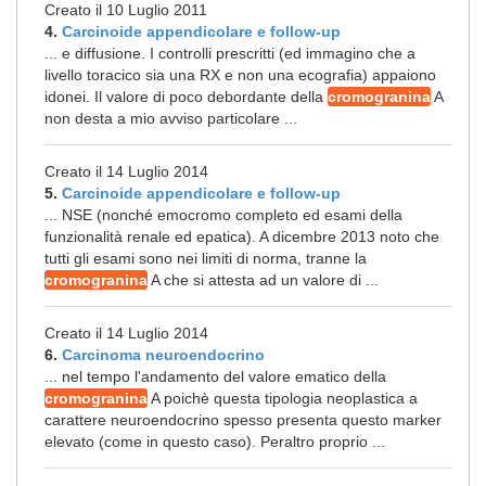
Creato il 10 Luglio 2011
4.
Carcinoide appendicolare e follow-up
... e diffusione. I controlli prescritti (ed immagino che a
livello toracico sia una RX e non una ecografia) appaiono
idonei. Il valore di poco debordante della
cromogranina
A
non desta a mio avviso particolare ...
Creato il 14 Luglio 2014
5.
Carcinoide appendicolare e follow-up
... NSE (nonché emocromo completo ed esami della
funzionalità renale ed epatica). A dicembre 2013 noto che
tutti gli esami sono nei limiti di norma, tranne la
cromogranina
A che si attesta ad un valore di ...
Creato il 14 Luglio 2014
6.
Carcinoma neuroendocrino
... nel tempo l'andamento del valore ematico della
cromogranina
A poichè questa tipologia neoplastica a
carattere neuroendocrino spesso presenta questo marker
elevato (come in questo caso). Peraltro proprio ...