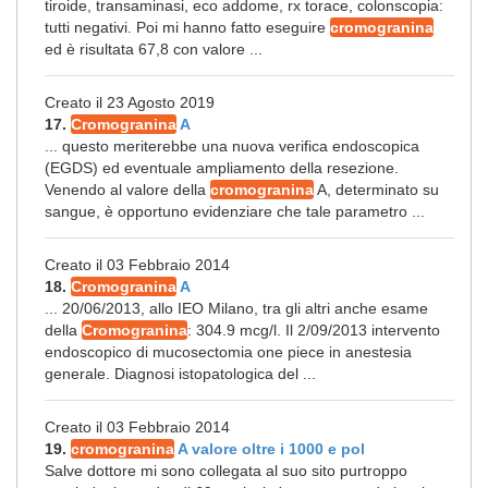
tiroide, transaminasi, eco addome, rx torace, colonscopia:
tutti negativi. Poi mi hanno fatto eseguire
cromogranina
ed è risultata 67,8 con valore ...
Creato il 23 Agosto 2019
17.
Cromogranina
A
... questo meriterebbe una nuova verifica endoscopica
(EGDS) ed eventuale ampliamento della resezione.
Venendo al valore della
cromogranina
A, determinato su
sangue, è opportuno evidenziare che tale parametro ...
Creato il 03 Febbraio 2014
18.
Cromogranina
A
... 20/06/2013, allo IEO Milano, tra gli altri anche esame
della
Cromogranina
: 304.9 mcg/l. Il 2/09/2013 intervento
endoscopico di mucosectomia one piece in anestesia
generale. Diagnosi istopatologica del ...
Creato il 03 Febbraio 2014
19.
cromogranina
A valore oltre i 1000 e pol
Salve dottore mi sono collegata al suo sito purtroppo