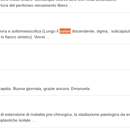
ertura del peritoneo versamento libero ...
sovra e sottomesocolica (Lungo il
colon
discendente, sigma, subcapsul
n fianco sinistro). Vorrei ...
to rapida. Buona giornata, grazie ancora. Emanuela
e di estensione di malattia pre-chirurgica, la stadiazione patologica da 
plastiche isolate ...