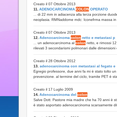
Creato il 07 Ottobre 2013
11.
ADENOCARCINOMA
COLON
OPERATO
... di 22 mm in adiacenza alla terza porzione duo
neoplasia. RMNaddome mdc: Iconefrma massa in fos
Creato il 07 Ottobre 2013
12.
Adenocarcinoma
colon
retto e metastasi p
... un adenocarcinoma al
colon
retto, e rimossi 12
rilevati 3 secondarismi polmonari dalle dimensioni d
Creato il 28 Ottobre 2012
13.
adenocarcinoma con metastasi al fegato e
Egregio professore, due anni fa mi è stato tolto 
prevenzione. al termine del ciclo, tramite PET è stat
Creato il 17 Luglio 2009
14.
Adenocarcinoma del
colon
Salve Dott. Pastore mia madre che ha 70 anni è st
è stato asportato adenocarcinoma scarsamente dif