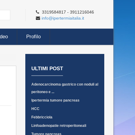
3319584817 - 3911216046
info@ipertermiaitalia.it
ideo
Profilo
ULTIMI POST
Adenocarcinoma gastrico con noduli al
peritoneo e ...
Ipertermia tumore pancreas
HCC
Febbricciola
Linfoadenopatie retroperitoneali
Tumore pancreas