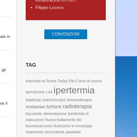
intratoracica HITHOT
Filippo Lococo
CONVENZIONI
ale in
TAG
gli
Intervista su Roma Today
Per-Corso di cucina
ipertermia
epirubicina
c-kit
totalbody
radiochirurgia
immunoterapia
a il
radioterapia
metastasi
tumore
tracciante
alimentazione
Ipertermia
le
indicazioni
Nuovo trattamento del
leiomiosarcoma
Nutrizione in oncologia
paziente
mammella
microcitoma