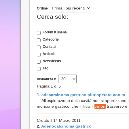
Ordine
Cerca solo:
Forum Kunena
Categorie
Contatti
Articoli
Newsfeeds
Tag
Visualizza n.
Pagina 1 di 5
1.
adecarcinoma gastrico plurioperato con m
... All'esplorazione della cavità non si apprezzano 
moncone gastrico, che infiltra il
colon
trasverso e f
Creato il 14 Marzo 2011
2.
Adenocalcinoma gastrico