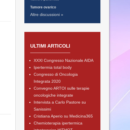
Tumore ovarico
Altre discussioni »
ULTIMI ARTICOLI
XXXI Congresso Nazionale AIDA
Ipertermia total body
Congresso di Oncologia
Integrata 2020
Convegno ARTOI sulle terapie
oncologiche integrate
Intervista a Carlo Pastore su
Sanissimi
Cristiana Aperio su Medicina365
Chemioterapia ipertermica