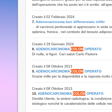
dell'operazione che ha avuto ieri c'è scritto :all'ap
Creato il 02 Febbraio 2024
7.
Adenocarcinoma ben differenziato infiltr
... di carcinosi peritoneale si apprezzano in sede 
splenica, frenica , nel contesto del tessuto adiposo i
Creato il 29 Gennaio 2024
8.
ADENOCARCINOMA
COLON
OPERATO
Di nulla, si figuri. Cari saluti Carlo Pastore
Creato il 08 Ottobre 2013
9.
ADENOCARCINOMA
COLON
OPERATO
Grazie mille per la disponibilità e la risposta mol
Creato il 08 Ottobre 2013
10.
ADENOCARCINOMA
COLON
OPERATO
Gentile Utente, la sintesi radiologica, la condizion
istologico nonché le caratteristiche delle cellule neo