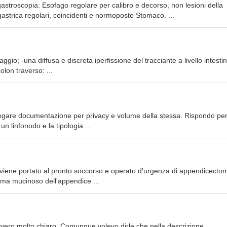
gastroscopia: Esofago regolare per calibro e decorso, non lesioni della
astrica regolari, coincidenti e normoposte Stomaco. ...
raggio; -una diffusa e discreta iperfissione del tracciante a livello intestin
olon traverso: ...
legare documentazione per privacy e volume della stessa. Rispondo per 
 un linfonodo e la tipologia ...
 viene portato al pronto soccorso e operato d'urgenza di appendicectomi
oma mucinoso dell'appendice ...
vvero molto chiaro. Comunque volevo dirle che nella descrizione