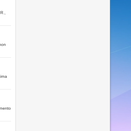
 R.,
 non
tima
'omento