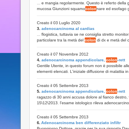
... e mangia regolarmente. Questo è referto della 
mucosa Giunzioni squamo
colon
nare ed esofago g
Creato il 03 Luglio 2020
3.
adenocarcinoma al cardias
... flogistica, tuttavia se ne consiglia stretto monito
particolare tra la metà del
colon
di dx e metà del c
Creato il 07 Novembre 2012
4.
adenocarcinoma appendicolare,
colon
-rett
Gentile Utente, in questo forum non è possibile al
elementi elencati. L'iniziale diffusione di malattia in
Creato il 05 Settembre 2013
5.
adenocarcinoma appendicolare,
colon
-rett
ragazzo di 30 anni accusa dolore al fianco destro,
15\12\2013. l'esame istologico rileva adenocarcin
Creato il 05 Settembre 2013
6.
Adenocarcinoma ben differenziato infiltr
Buongiorno Dottore, grazie per la sua risposta.Da