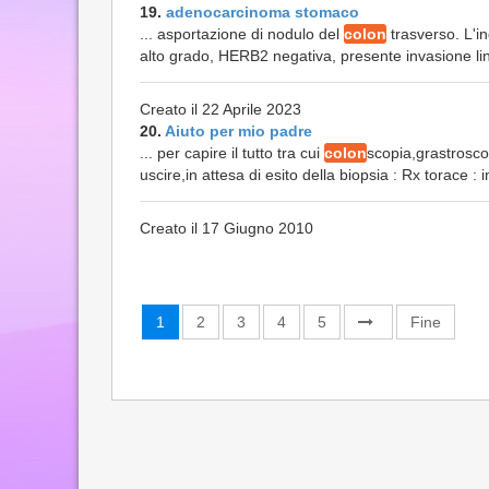
19.
adenocarcinoma stomaco
... asportazione di nodulo del
colon
trasverso. L'i
alto grado, HERB2 negativa, presente invasione lin
Creato il 22 Aprile 2023
20.
Aiuto per mio padre
... per capire il tutto tra cui
colon
scopia,grastroscop
uscire,in attesa di esito della biopsia : Rx torace : 
Creato il 17 Giugno 2010
1
2
3
4
5
Fine