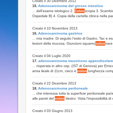
Creato il 30 Dicembre 2012
15.
Adenocarcinoma del grosso intestino
... dell'esame istologico 2.
Colon
scopia 3. Scambio
Ospedale B) 4. Copia della cartella clinica nella part
Creato il 10 Novembre 2013
16.
Adenocarcinoma gastrico
... mia madre. Di seguito l'esito di Gastro, Tac e 
lesioni della mucosa. Giunzioni squamo
colon
nare 
Creato il 04 Luglio 2020
17.
adenocarcinoma muccinoso appendicolare
... rioperata in altro osp. (IST di Genova) per E
ansa ileale di 11cm, cieco e
colon
lunghezza compl
Creato il 22 Dicembre 2013
18.
Adenocarcinoma peritoneale
... che interessa tutta la superficie peritoneale pa
alle pareti del
colon
destro. Vista l'impossibilità di 
Creato il 03 Giugno 2013