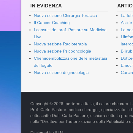
IN EVIDENZA
ARTICO
Nuova sezione Chirurgia Toracica
La feb
Il Cancer Coaching
Ascite
I consulti del prof. Pastore su Medicina
La nec
Live
I linf
Nuova sezione Radioterapia
lateroc
Nuova sezione Psicooncologia
Biliru
Chemioembolizzazione delle metastasi
Dottor
del fegato
Emocr
Nuova sezione di ginecologia
Carcin
Copyright © 2026 Ipertermia Italia, il calore che cura il can
Prof. Carlo Pastore medico chirurgo , specializzato in 
sottoscritto Dott. Carlo Pastore, dichiara sotto la pro
nelle "Direttive per l'autorizzazione della Pubblicità e d
Designed by SLM