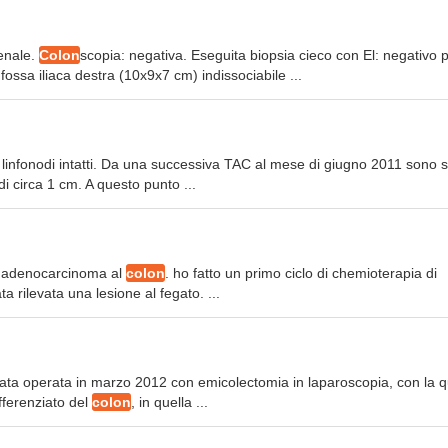
denale.
Colon
scopia: negativa. Eseguita biopsia cieco con El: negativo 
sa iliaca destra (10x9x7 cm) indissociabile ...
 linfonodi intatti. Da una successiva TAC al mese di giugno 2011 sono s
i circa 1 cm. A questo punto ...
un adenocarcinoma al
colon
. ho fatto un primo ciclo di chemioterapia di
a rilevata una lesione al fegato. ...
ata operata in marzo 2012 con emicolectomia in laparoscopia, con la q
ferenziato del
colon
, in quella ...