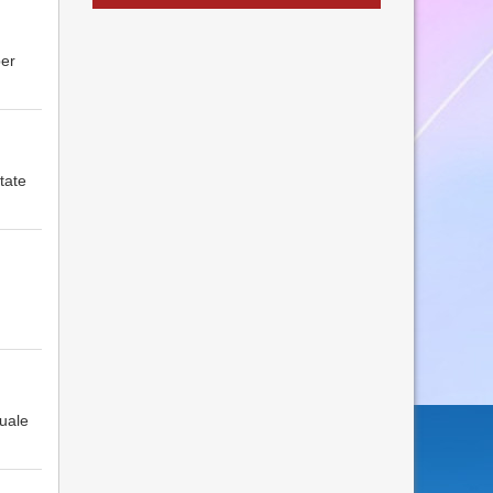
per
tate
uale