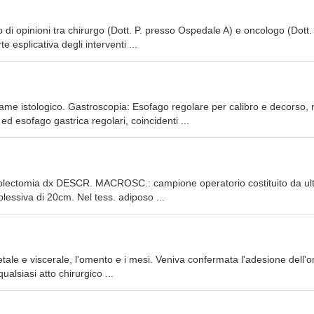
 di opinioni tra chirurgo (Dott. P. presso Ospedale A) e oncologo (Dott.
e esplicativa degli interventi ...
esame istologico. Gastroscopia: Esofago regolare per calibro e decorso,
ed esofago gastrica regolari, coincidenti ...
micolectomia dx DESCR. MACROSC.: campione operatorio costituito da ul
essiva di 20cm. Nel tess. adiposo ...
rietale e viscerale, l'omento e i mesi. Veniva confermata l'adesione dell
qualsiasi atto chirurgico ...