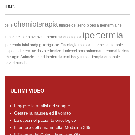
TAG
chemioterapia
pelle
tumore del seno
biopsia
Ipertermia nei
ipertermia
tumori del seno avanzati
ipertermia oncologica
guarigione
ipertermia total body
Oncologia medica
le principali terapie
disponibili
nervi
acido zoledronico
Il microcitoma polmonare
termoablazione
chirurgia
Antracicline ed Ipertermia total body
tumori
terapia ormonale
bevacizumab
ULTIMI VIDEO
Leggere le analisi del sangue
Gestire la nausea ed il vomito
La stipsi nel paziente oncologico
Il tumore della mammella: Medicina 365
Il Tumore del Colon : Medicina 365