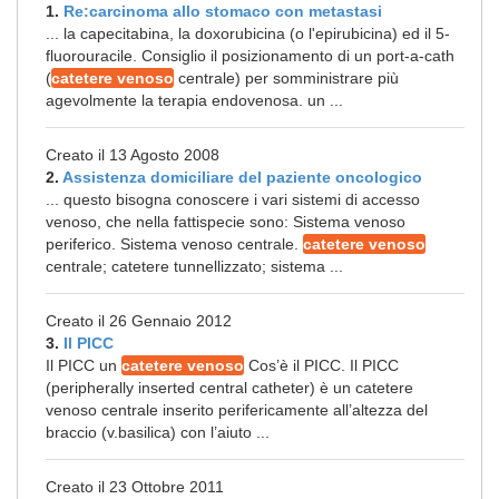
1.
Re:carcinoma allo stomaco con metastasi
... la capecitabina, la doxorubicina (o l'epirubicina) ed il 5-
fluorouracile. Consiglio il posizionamento di un port-a-cath
(
catetere venoso
centrale) per somministrare più
agevolmente la terapia endovenosa. un ...
Creato il 13 Agosto 2008
2.
Assistenza domiciliare del paziente oncologico
... questo bisogna conoscere i vari sistemi di accesso
venoso, che nella fattispecie sono: Sistema venoso
periferico. Sistema venoso centrale.
catetere venoso
centrale; catetere tunnellizzato; sistema ...
Creato il 26 Gennaio 2012
3.
Il PICC
Il PICC un
catetere venoso
Cos’è il PICC. Il PICC
(peripherally inserted central catheter) è un catetere
venoso centrale inserito perifericamente all’altezza del
braccio (v.basilica) con l’aiuto ...
Creato il 23 Ottobre 2011