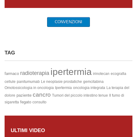
CONVENZIONI
TAG
ipertermia
radioterapia
farmaco
irinotecan
ecografia
cellule
panitumumab
Le neoplasie prostatiche
gemcitabina
Omotossicologia in oncologia
Ipertermia
oncologia integrata
La terapia del
cancro
paziente
dolore
Tumori del piccolo intestino
tenue
Il fumo di
fegato
sigaretta
consulto
ULTIMI VIDEO