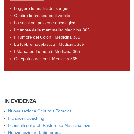
Leggere le analisi del sangue
Gestire la nausea ed il vomito
La stipsi nel paziente oncologico
Il tumore della mammella: Medicina 365
Il Tumore del Colon : Medicina 365
La febbre neoplastica : Medicina 365
I Marcatori Tumorali: Medicina 365
Gli Epatocarcinomi: Medicina 365
IN EVIDENZA
Nuova sezione Chirurgia Toracica
Il Cancer Coaching
I consulti del prof. Pastore su Medicina Live
Nuova sezione Radioterapia