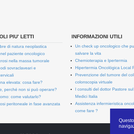
LI PIU' LETTI
INFORMAZIONI UTILI
Un check up oncologico che p
bre di natura neoplastica
salvare la vita
 nel paziente oncologico
Chemioterapia e Ipertermia
rosi nella massa tumorale
Hipertermia Oncológica Local 
onodi sovraclaveari e
Prevenzione del tumore del col
ervicali
colonscopia virtuale
bina elevata: cosa fare?
I consulti del dottor Pastore sul
e, perché non si può operare?
Medici Italia
omo: come valutarlo?
Assistenza infermieristica onco
osi peritoneale in fase avanzata
come fare ?
Questo 
naviga