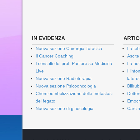
IN EVIDENZA
ARTICO
Nuova sezione Chirurgia Toracica
La feb
Il Cancer Coaching
Ascite
I consulti del prof. Pastore su Medicina
La nec
Live
I linf
Nuova sezione Radioterapia
lateroc
Nuova sezione Psicooncologia
Biliru
Chemioembolizzazione delle metastasi
Dottor
del fegato
Emocr
Nuova sezione di ginecologia
Carcin