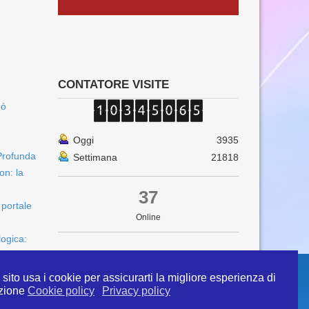
CONTATORE VISITE
uò
Oggi
3935
Profunda
Settimana
21818
on: la
37
 portale
Online
logica:
sito usa i cookie per assicurarti la migliore esperienza di
zione
Cookie policy
Privacy policy