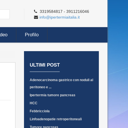
3319584817 - 3911216046
info@ipertermiaitalia.it
ideo
Profilo
ULTIMI POST
Adenocarcinoma gastrico con noduli al
peritoneo e ...
Ipertermia tumore pancreas
HCC
Febbricciola
Linfoadenopatie retroperitoneali
Tumore pancreas