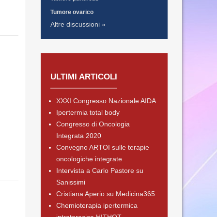
Tumore ovarico
Altre discussioni »
ULTIMI ARTICOLI
XXXI Congresso Nazionale AIDA
Ipertermia total body
Congresso di Oncologia
Integrata 2020
Convegno ARTOI sulle terapie
oncologiche integrate
Intervista a Carlo Pastore su
Sanissimi
Cristiana Aperio su Medicina365
Chemioterapia ipertermica