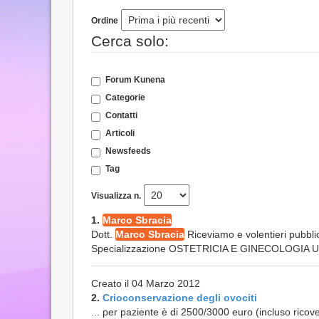
Ordine
Cerca solo:
Forum Kunena
Categorie
Contatti
Articoli
Newsfeeds
Tag
Visualizza n.
1.
Marco Sbracia
Dott.
Marco Sbracia
Riceviamo e volentieri pubblic
Specializzazione OSTETRICIA E GINECOLOGIA UN
Creato il 04 Marzo 2012
2.
Crioconservazione degli ovociti
... per paziente è di 2500/3000 euro (incluso ricovero