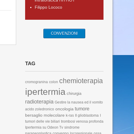
intratoracica HITHOT
Filippo Lococo
CONVENZIONI
TAG
chemioterapia
cromogranina
colon
ipertermia
chirurgia
radioterapia
Gestire la nausea ed il vomito
tumore
oncologia
acido zoledronico
bersaglio molecolare
k-ras
Il glioblastoma
I
tumori delle vie biliari
trombosi venosa profonda
Ipertermia su Odeon Tv
sindrome
paraneoplastica
convegno
locoregionale
ossa