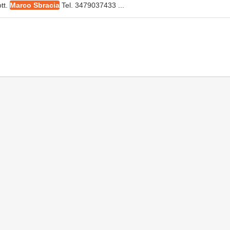
ott.
Marco Sbracia
Tel. 3479037433 ...