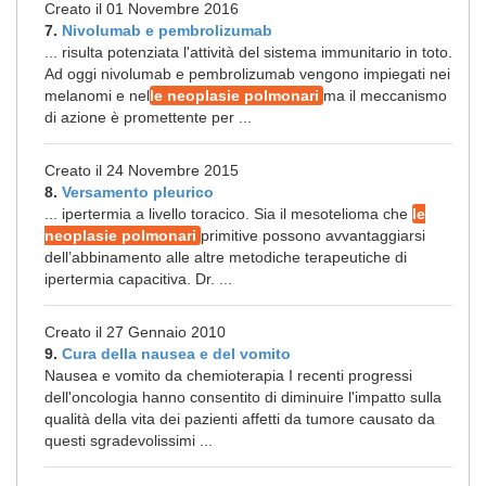
Creato il 01 Novembre 2016
7.
Nivolumab e pembrolizumab
... risulta potenziata l'attività del sistema immunitario in toto.
Ad oggi nivolumab e pembrolizumab vengono impiegati nei
melanomi e nel
le neoplasie polmonari
ma il meccanismo
di azione è promettente per ...
Creato il 24 Novembre 2015
8.
Versamento pleurico
... ipertermia a livello toracico. Sia il mesotelioma che
le
neoplasie polmonari
primitive possono avvantaggiarsi
dell’abbinamento alle altre metodiche terapeutiche di
ipertermia capacitiva. Dr. ...
Creato il 27 Gennaio 2010
9.
Cura della nausea e del vomito
Nausea e vomito da chemioterapia I recenti progressi
dell'oncologia hanno consentito di diminuire l'impatto sulla
qualità della vita dei pazienti affetti da tumore causato da
questi sgradevolissimi ...