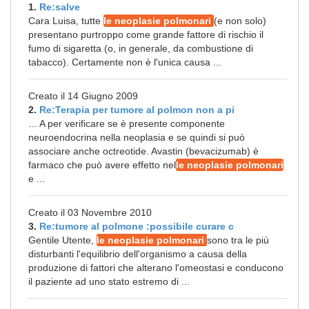
1.
Re:salve
Cara Luisa, tutte
le neoplasie polmonari
(e non solo)
presentano purtroppo come grande fattore di rischio il
fumo di sigaretta (o, in generale, da combustione di
tabacco). Certamente non è l'unica causa ...
Creato il 14 Giugno 2009
2.
Re:Terapia per tumore al polmon non a pi
... A per verificare se è presente componente
neuroendocrina nella neoplasia e se quindi si può
associare anche octreotide. Avastin (bevacizumab) è
farmaco che può avere effetto nel
le neoplasie polmonari
e ...
Creato il 03 Novembre 2010
3.
Re:tumore al polmone :possibile curare c
Gentile Utente,
le neoplasie polmonari
sono tra le più
disturbanti l'equilibrio dell'organismo a causa della
produzione di fattori che alterano l'omeostasi e conducono
il paziente ad uno stato estremo di ...