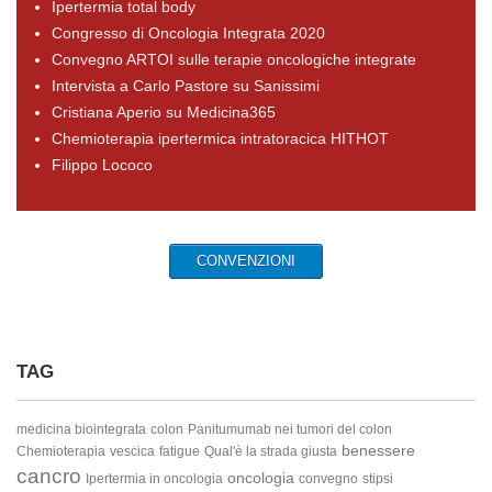
Ipertermia total body
Congresso di Oncologia Integrata 2020
Convegno ARTOI sulle terapie oncologiche integrate
Intervista a Carlo Pastore su Sanissimi
Cristiana Aperio su Medicina365
Chemioterapia ipertermica intratoracica HITHOT
Filippo Lococo
CONVENZIONI
TAG
medicina biointegrata
colon
Panitumumab nei tumori del colon
benessere
Chemioterapia
vescica
fatigue
Qual'è la strada giusta
cancro
oncologia
Ipertermia in oncologia
convegno
stipsi