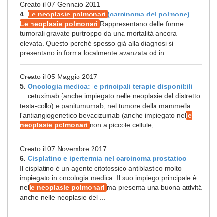
Creato il 07 Gennaio 2011
4.
Le neoplasie polmonari
(carcinoma del polmone)
Le neoplasie polmonari
Rappresentano delle forme
tumorali gravate purtroppo da una mortalità ancora
elevata. Questo perché spesso già alla diagnosi si
presentano in forma localmente avanzata od in ...
Creato il 05 Maggio 2017
5.
Oncologia medica: le principali terapie disponibili
... cetuximab (anche impiegato nelle neoplasie del distretto
testa-collo) e panitumumab, nel tumore della mammella
l'antiangiogenetico bevacizumab (anche impiegato nel
le
neoplasie polmonari
non a piccole cellule, ...
Creato il 07 Novembre 2017
6.
Cisplatino e ipertermia nel carcinoma prostatico
Il cisplatino è un agente citotossico antiblastico molto
impiegato in oncologia medica. Il suo impiego principale è
nel
le neoplasie polmonari
ma presenta una buona attività
anche nelle neoplasie del ...