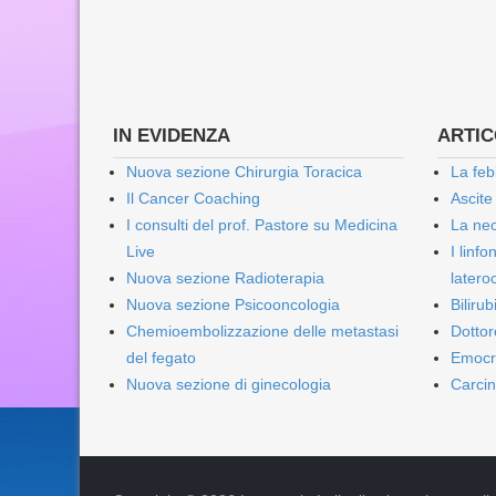
IN EVIDENZA
ARTICO
Nuova sezione Chirurgia Toracica
La feb
Il Cancer Coaching
Ascite
I consulti del prof. Pastore su Medicina
La nec
Live
I linf
Nuova sezione Radioterapia
lateroc
Nuova sezione Psicooncologia
Biliru
Chemioembolizzazione delle metastasi
Dottor
del fegato
Emocr
Nuova sezione di ginecologia
Carcin