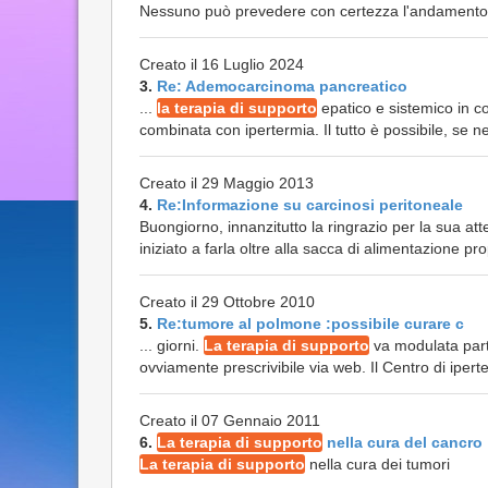
Nessuno può prevedere con certezza l'andamento d
Creato il 16 Luglio 2024
3.
Re: Ademocarcinoma pancreatico
...
la terapia di supporto
epatico e sistemico in c
combinata con ipertermia. Il tutto è possibile, se n
Creato il 29 Maggio 2013
4.
Re:Informazione su carcinosi peritoneale
Buongiorno, innanzitutto la ringrazio per la sua at
iniziato a farla oltre alla sacca di alimentazione pro
Creato il 29 Ottobre 2010
5.
Re:tumore al polmone :possibile curare c
... giorni.
La terapia di supporto
va modulata part
ovviamente prescrivibile via web. Il Centro di iperter
Creato il 07 Gennaio 2011
6.
La terapia di supporto
nella cura del cancro
La terapia di supporto
nella cura dei tumori