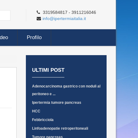
3319584817 - 3911216046
info@ipertermiaitalia.it
ideo
Profilo
ULTIMI POST
Adenocarcinoma gastrico con noduli al
peritoneo e ...
Ipertermia tumore pancreas
HCC
Febbricciola
Linfoadenopatie retroperitoneali
Tumore pancreas