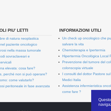
LI PIU' LETTI
INFORMAZIONI UTILI
Un check up oncologico che p
bre di natura neoplastica
salvare la vita
 nel paziente oncologico
Chemioterapia e Ipertermia
rosi nella massa tumorale
Hipertermia Oncológica Local 
onodi sovraclaveari e
Prevenzione del tumore del col
ervicali
colonscopia virtuale
bina elevata: cosa fare?
I consulti del dottor Pastore sul
e, perché non si può operare?
Medici Italia
omo: come valutarlo?
Assistenza infermieristica onco
osi peritoneale in fase avanzata
come fare ?
Questo 
naviga