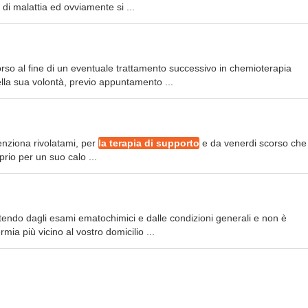
i malattia ed ovviamente si ...
orso al fine di un eventuale trattamento successivo in chemioterapia
ella sua volontà, previo appuntamento ...
tenziona rivolatami, per
la terapia di supporto
e da venerdi scorso che
prio per un suo calo ...
endo dagli esami ematochimici e dalle condizioni generali e non è
mia più vicino al vostro domicilio ...