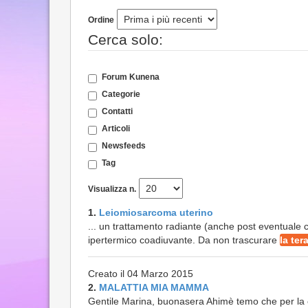
Ordine
Cerca solo:
Forum Kunena
Categorie
Contatti
Articoli
Newsfeeds
Tag
Visualizza n.
1.
Leiomiosarcoma uterino
... un trattamento radiante (anche post eventuale 
ipertermico coadiuvante. Da non trascurare
la ter
Creato il 04 Marzo 2015
2.
MALATTIA MIA MAMMA
Gentile Marina, buonasera Ahimè temo che per la c