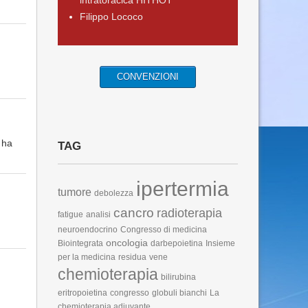
intratoracica HITHOT
Filippo Lococo
CONVENZIONI
 ha
TAG
ipertermia
tumore
debolezza
cancro
radioterapia
fatigue
analisi
neuroendocrino
Congresso di medicina
oncologia
Biointegrata
darbepoietina
Insieme
per la medicina
residua
vene
chemioterapia
bilirubina
eritropoietina
congresso
globuli bianchi
La
chemioterapia adiuvante