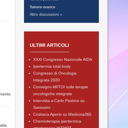
Tumore ovarico
Altre discussioni »
ULTIMI ARTICOLI
XXXI Congresso Nazionale AIDA
Ipertermia total body
Congresso di Oncologia
Integrata 2020
Convegno ARTOI sulle terapie
oncologiche integrate
amento
Intervista a Carlo Pastore su
Sanissimi
Cristiana Aperio su Medicina365
Chemioterapia ipertermica
uata.