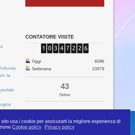
CONTATORE VISITE
uò
Oggi
6096
Profunda
Settimana
23979
on: la
43
 portale
Online
logica:
sito usa i cookie per assicurarti la migliore esperienza di
zione
Cookie policy
Privacy policy