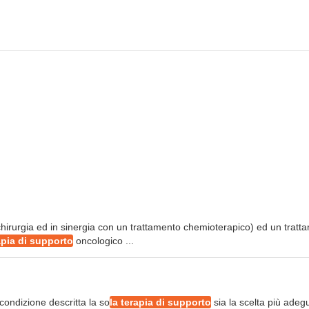
chirurgia ed in sinergia con un trattamento chemioterapico) ed un tratt
apia di supporto
oncologico ...
ondizione descritta la so
la terapia di supporto
sia la scelta più adeg