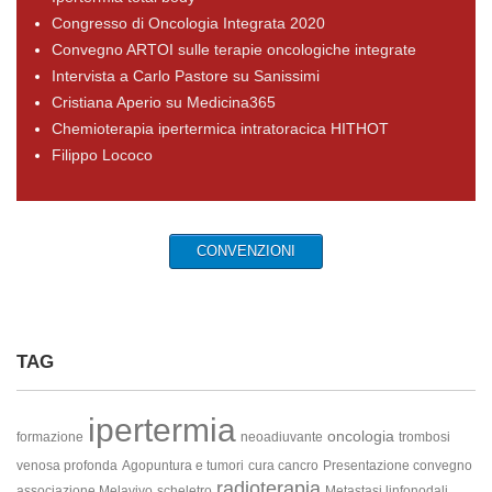
Congresso di Oncologia Integrata 2020
Convegno ARTOI sulle terapie oncologiche integrate
Intervista a Carlo Pastore su Sanissimi
Cristiana Aperio su Medicina365
Chemioterapia ipertermica intratoracica HITHOT
Filippo Lococo
CONVENZIONI
TAG
ipertermia
oncologia
formazione
neoadiuvante
trombosi
venosa profonda
Agopuntura e tumori
cura cancro
Presentazione convegno
radioterapia
associazione Melavivo
scheletro
Metastasi linfonodali