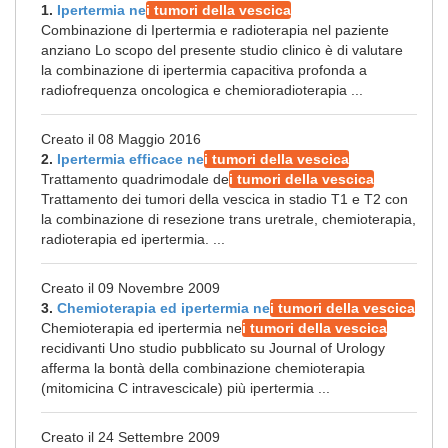
1.
Ipertermia ne
i tumori della vescica
Combinazione di Ipertermia e radioterapia nel paziente
anziano Lo scopo del presente studio clinico è di valutare
la combinazione di ipertermia capacitiva profonda a
radiofrequenza oncologica e chemioradioterapia ...
Creato il 08 Maggio 2016
2.
Ipertermia efficace ne
i tumori della vescica
Trattamento quadrimodale de
i tumori della vescica
Trattamento dei tumori della vescica in stadio T1 e T2 con
la combinazione di resezione trans uretrale, chemioterapia,
radioterapia ed ipertermia. ...
Creato il 09 Novembre 2009
3.
Chemioterapia ed ipertermia ne
i tumori della vescica
Chemioterapia ed ipertermia ne
i tumori della vescica
recidivanti Uno studio pubblicato su Journal of Urology
afferma la bontà della combinazione chemioterapia
(mitomicina C intravescicale) più ipertermia ...
Creato il 24 Settembre 2009