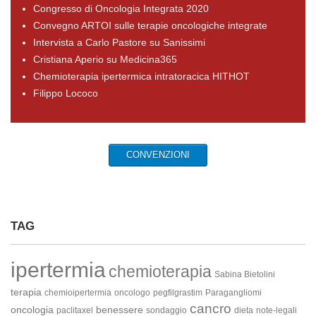
Congresso di Oncologia Integrata 2020
Convegno ARTOI sulle terapie oncologiche integrate
Intervista a Carlo Pastore su Sanissimi
Cristiana Aperio su Medicina365
Chemioterapia ipertermica intratoracica HITHOT
Filippo Lococo
CONVENZIONI
TAG
ipertermia
chemioterapia
Sabina Bietolini
terapia
chemioipertermia
oncologo
pegfilgrastim
Paragangliomi
cancro
oncologia
benessere
paclitaxel
sondaggio
dieta
note-legali