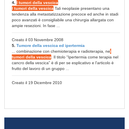
4.
I tumori della vescica
I tumori della vescica
Tali neoplasie presentano una
tendenza alla metastatizzazione precoce ed anche in stadi
poco avanzati è consigliabile una chirurgia allargata con
ampie resezioni. In fase ...
Creato il 03 Novembre 2008
5.
Tumore della vescica ed ipertermia
... combinazione con chemioterapia e radioterapia, ne
i
tumori della vescica
. Il titolo “Ipertermia come terapia nel
cancro della vescica” è di per se esplicativo e l'articolo è
frutto del lavoro di un gruppo ...
Creato il 19 Dicembre 2010