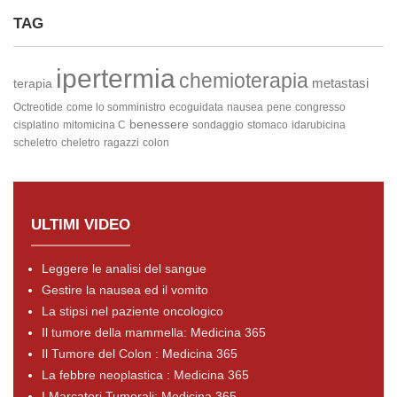
TAG
ipertermia
chemioterapia
metastasi
terapia
Octreotide
come lo somministro
ecoguidata
nausea
pene
congresso
benessere
cisplatino
mitomicina C
sondaggio
stomaco
idarubicina
scheletro
cheletro
ragazzi
colon
ULTIMI VIDEO
Leggere le analisi del sangue
Gestire la nausea ed il vomito
La stipsi nel paziente oncologico
Il tumore della mammella: Medicina 365
Il Tumore del Colon : Medicina 365
La febbre neoplastica : Medicina 365
I Marcatori Tumorali: Medicina 365