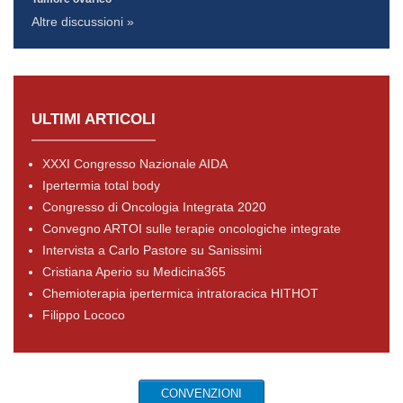
Altre discussioni »
ULTIMI ARTICOLI
XXXI Congresso Nazionale AIDA
Ipertermia total body
Congresso di Oncologia Integrata 2020
Convegno ARTOI sulle terapie oncologiche integrate
Intervista a Carlo Pastore su Sanissimi
Cristiana Aperio su Medicina365
Chemioterapia ipertermica intratoracica HITHOT
Filippo Lococo
CONVENZIONI