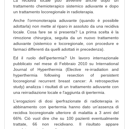
La recidiva locale può avvenire anche dopo un
trattamento chemioterapico sistemico adiuvante e dopo
un trattamento locoregionale in radioterapia.
Anche l'ormonoterapia adiuvante (quando è possibile
adottarla) non mette al riparo in assoluto da una recidiva
locale. Cosa fare se si presenta? La prima scelta è la
rimozione chirurgica, seguita da un nuovo trattamento
adiuvante (sistemico e locoregionale, con procedure e
farmaci differenti da quelli adottati in precedenza).
Ed il ruolo dell'ipertermia? Un lavoro internazionale
pubblicato nel mese di Febbraio 2010 su International
Journal of Hyperthermia (Elective re-irradiation and
hyperthermia following resection of persistent
locoregional recurrent breast cancer: A retrospective
study) analizza i risultati di un trattamento adiuvante con
una reirradiazione locale e l'aggiunta di ipertermia.
L'erogazioni di dosi iperfrazionate di radioterapia in
abbinamento con ipertermia hanno dato un'assenza di
recidiva locoregionale ulteriore di malattia a 3 anni del
66%. Ciò vuol dire che su 100 pazienti eventualmente
trattate, 66 non recidivano. Il risultato appare