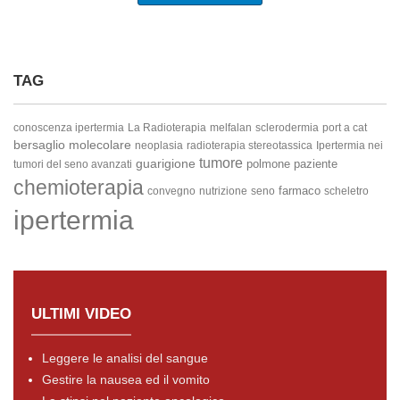
TAG
conoscenza ipertermia
La Radioterapia
melfalan
sclerodermia
port a cat
bersaglio molecolare
neoplasia
radioterapia stereotassica
Ipertermia nei
tumore
guarigione
polmone
paziente
tumori del seno avanzati
chemioterapia
farmaco
convegno
nutrizione
seno
scheletro
ipertermia
ULTIMI VIDEO
Leggere le analisi del sangue
Gestire la nausea ed il vomito