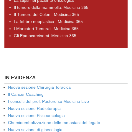
La stipsi nel paziente oncologico
Il tumore della mammella: Medicina 365
Il Tumore del Colon : Medicina 365
La febbre neoplastica : Medicina 365
I Marcatori Tumorali: Medicina 365
Gli Epatocarcinomi: Medicina 365
IN EVIDENZA
Nuova sezione Chirurgia Toracica
Il Cancer Coaching
I consulti del prof. Pastore su Medicina Live
Nuova sezione Radioterapia
Nuova sezione Psicooncologia
Chemioembolizzazione delle metastasi del fegato
Nuova sezione di ginecologia