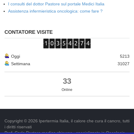
I consulti del dottor Pastore sul portale Medici Italia
Assistenza infermieristica oncologica: come fare ?
CONTATORE VISITE
Oggi
5213
Settimana
31027
33
Online
Copyright © 2026 Ipertermia Italia, il calore che cura il cancro, tutti
i diritti riservati
Prof. Carlo Pastore medico chirurgo , specializzato in Oncologia.