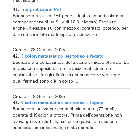
Pagina 3 di 7
41.
Interpretazione PET
Buonasera a lei. La PET pone il dubbio (in particolare in
corrispondenza di un SUV di 12.8, elevato) Eseguirei
anche un esame TC con mezzo di contrasto, potendo, per
dare un correlato morfologico (evidenziare ...
Creato il 28 Gennaio 2025
42.
K colon metastatico peritoneo e fegato
Buonasera a te. La sintesi della storia clinica è ottimale. La
terapia con capecitabina e bevacizumab idonea e
consigliabile. Per gli effetti secondari occorre verificare
quali farmaci sono già in corso ...
Creato il 19 Gennaio 2025
43.
K colon metastatico peritoneo e fegato
Buonasera, scrivo per conto di mia madre (77 anni),
operata di K colon a ottobre. Prima dell'operazione non
aveva grossi disturbi,ha scoperto quasi per caso una
subocclusione intestinale,è stata operata ...