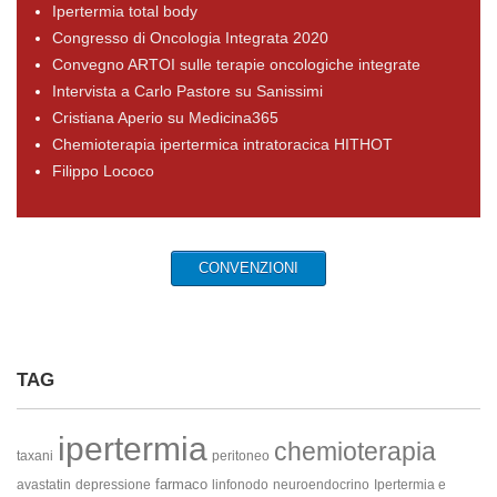
Ipertermia total body
Congresso di Oncologia Integrata 2020
Convegno ARTOI sulle terapie oncologiche integrate
Intervista a Carlo Pastore su Sanissimi
Cristiana Aperio su Medicina365
Chemioterapia ipertermica intratoracica HITHOT
Filippo Lococo
CONVENZIONI
TAG
ipertermia
chemioterapia
taxani
peritoneo
farmaco
avastatin
depressione
linfonodo
neuroendocrino
Ipertermia e