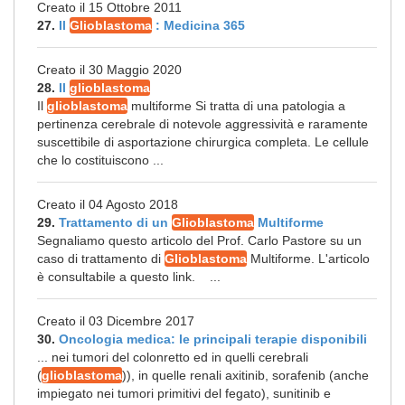
Creato il 15 Ottobre 2011
27.
Il
Glioblastoma
: Medicina 365
Creato il 30 Maggio 2020
28.
Il
glioblastoma
Il
glioblastoma
multiforme Si tratta di una patologia a
pertinenza cerebrale di notevole aggressività e raramente
suscettibile di asportazione chirurgica completa. Le cellule
che lo costituiscono ...
Creato il 04 Agosto 2018
29.
Trattamento di un
Glioblastoma
Multiforme
Segnaliamo questo articolo del Prof. Carlo Pastore su un
caso di trattamento di
Glioblastoma
Multiforme. L'articolo
è consultabile a questo link. ...
Creato il 03 Dicembre 2017
30.
Oncologia medica: le principali terapie disponibili
... nei tumori del colonretto ed in quelli cerebrali
(
glioblastoma
)), in quelle renali axitinib, sorafenib (anche
impiegato nei tumori primitivi del fegato), sunitinib e