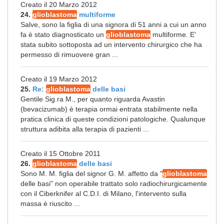
Creato il 20 Marzo 2012
24.
glioblastoma
multiforme
Salve, sono la figlia di una signora di 51 anni a cui un anno
fa è stato diagnosticato un
glioblastoma
multiforme. E'
stata subito sottoposta ad un intervento chirurgico che ha
permesso di rimuovere gran ...
Creato il 19 Marzo 2012
25.
Re:
glioblastoma
delle basi
Gentile Sig.ra M., per quanto riguarda Avastin
(bevacizumab) è terapia ormai entrata stabilmente nella
pratica clinica di queste condizioni patologiche. Qualunque
struttura adibita alla terapia di pazienti ...
Creato il 15 Ottobre 2011
26.
glioblastoma
delle basi
Sono M. M. figlia del signor G. M. affetto da "
glioblastoma
delle basi" non operabile trattato solo radiochirurgicamente
con il Ciberknifer al C.D.I. di Milano, l'intervento sulla
massa è riuscito ...