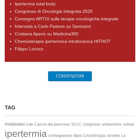
Ipertermia total body
Congresso di Oncologia Integrata 2020
Convegno ARTOI sulle terapie oncologiche integrate
Intervista a Carlo Pastore su Sanissimi
Cristiana Aperio su Medicina365
Chemioterapia ipertermica intratoracica HITHOT
Filippo Lococo
CONVENZIONI
TAG
metastasi
cute
Cancro del pancreas
SCLC
congresso
antracicline
cellula
ipertermia
cromogranina
stipsi
Criochirurgia
cervello
La