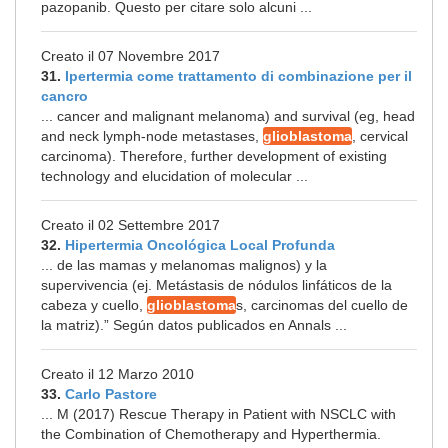
pazopanib. Questo per citare solo alcuni ...
Creato il 07 Novembre 2017
31.
Ipertermia come trattamento di combinazione per il
cancro
... cancer and malignant melanoma) and survival (eg, head
and neck lymph-node metastases,
glioblastoma
, cervical
carcinoma). Therefore, further development of existing
technology and elucidation of molecular ...
Creato il 02 Settembre 2017
32.
Hipertermia Oncológica Local Profunda
... de las mamas y melanomas malignos) y la
supervivencia (ej. Metástasis de nódulos linfáticos de la
cabeza y cuello,
glioblastoma
s, carcinomas del cuello de
la matriz).” Según datos publicados en Annals ...
Creato il 12 Marzo 2010
33.
Carlo Pastore
... M (2017) Rescue Therapy in Patient with NSCLC with
the Combination of Chemotherapy and Hyperthermia.