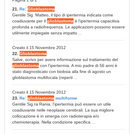
Pagina 2 di 2
21.
Re:
Glioblastoma
Gentile Sig. Matteo, il tipo di ipertermia indicata come
coadiuvante per il
glioblastoma
è l'ipertermia capacitiva
profonda a radiofrequenza. Le applicazioni possono essere
utilmente impiegate senza impatto ...
Creato il 15 Novembre 2012
22.
Glioblastoma
Salve, scrivo per avere informazione sul trattamento del
glioblastoma
con l'ipertermia. A mio padre di 56 anni è
stato diagnosticato con biobsia alla fine di agosto un
glioblastoma multifocala (reperti ...
Creato il 15 Novembre 2012
23.
Re:
glioblastoma
multiforme
Gentile Sig.ra Rania, l'ipertermia può essere un utile
coadiuvante nelle neoplasie cerebrali. La sua migliore
collocazione è in sinergia con radioterapia e/o
chemioterapia. Nella condizione specifica ...